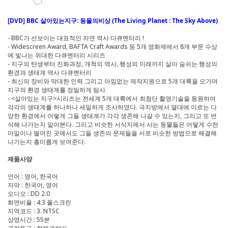
[DVD] BBC 살아있는지구: 동물의비상 (The Living Planet : The Sky Above)
- BBC가 선보이는 대표적인 자연 역사 다큐멘터리 !
- Widescreen Award, BAFTA Craft Awards 등 5개 영화제에서 8개 부문 수상
에 빛나는 위대한 다큐멘터리 시리즈
- 지구의 탄생부터 진화과정, 개척의 역사, 행성의 미래까지 살아 숨쉬는 행성의
환경과 생태계 역사 다큐멘터리
- 최신의 장비와 막대한 인력 그리고 아낌없는 제작지원으로 5개 대륙을 오가며
지구의 환경 생태계를 정밀하게 탐사
- <살아있는 지구>시리즈는 전세계 5개 대륙에서 최첨단 촬영기술을 동원하여
각각의 생태계를 하나하나 세밀하게 조사하였다. 극지방에서 열대에 이르는 다
양한 환경에서 어떻게 그들 생태계가 각각 생존해 나갈 수 있는지, 그리고 또 번
식해 나가는지 알아본다. 그리고 비슷한 서식지에서 사는 동물들은 어떻게 수천
마일이나 떨어진 곳에서도 그들 생존의 문제들을 서로 비슷한 방법으로 해결해
나가는지 흥미롭게 보여준다.
제품사양
언어 : 영어, 한국어
자막 : 한국어, 영어
오디오 : DD 2.0
화면비율 : 4:3 풀스크린
지역코드 : 3. NTSC
상영시간 : 55분