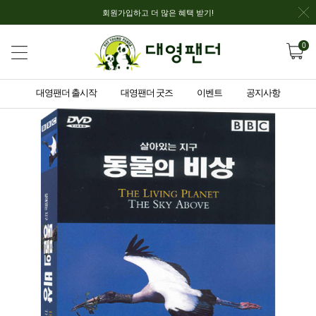
회원가입하고 더 많은 혜택 받기!
0
대영팬더 출시작
대영팬더 굿즈
이벤트
공지사항