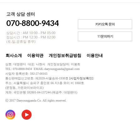
고객 상담 센터
070-8800-9434
카카오톡 문의
상담시간 : AM 10:00 - PM 05:00
1:1문의하기
점심시간 : PM 12:30 - PM 02:00
(토,일,공휴일 휴무)
회사소개
이용약관
개인정보취급방침
이용안내
상호: 대영팬더 대표: 나현서 개인정보담당자: 이봉희
TEL: 070-8800-9434 EMAIL:daeyoungpanda@gmail.com
사업자 등록번호: 592-27-00165
통신판매업신고번호: 제2020-서울송파-1930호
[사업자정보확인]
주소: 서울특별시 송파구 충민로 66 지1층 와이 비 1060호
(문정동, 가든파이브라이프)
계좌: 국민은행 592801-04-137244 (예금주: 대영팬더)
ⓒ 2017 Daeyoungpanda Co. All rights reserved.