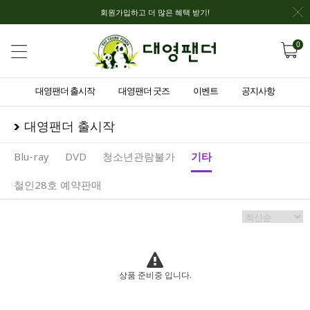
회원가입하고 더 많은 혜택 받기!
0
대영팬더 출시작
대영팬더 굿즈
이벤트
공지사항
대영팬더 출시작
Blu-ray
DVD
청소년관람불가
기타
철인28호 예약판매
상품 준비중 입니다.