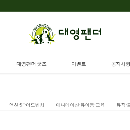
대영팬더 굿즈
이벤트
공지사
액션·SF·어드벤처
애니메이션·유아동·교육
뮤직·