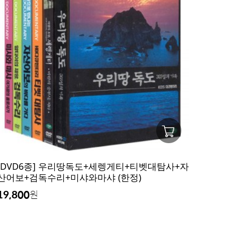
[DVD6종] 우리땅독도+세렝게티+티벳대탐사+자
산어보+검독수리+미샤와마샤 (한정)
19,800
원