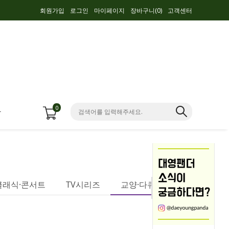
회원가입
로그인
마이페이지
장바구니(
0
)
고객센터
0
항
클래식·콘서트
TV시리즈
교양·다큐멘터리