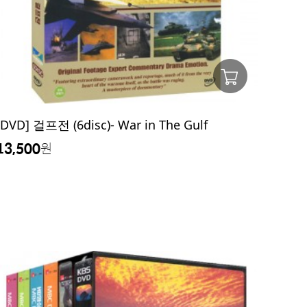
[DVD] 걸프전 (6disc)- War in The Gulf
13,500
원