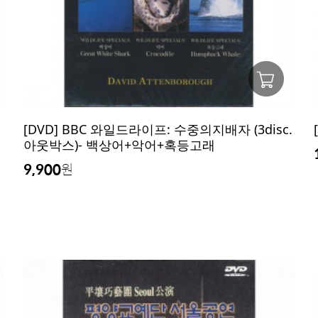
[DVD] BBC 와일드라이프: 수중의지배자 (3disc.
아웃박스)- 백상어+악어+혹등고래
9,900
원