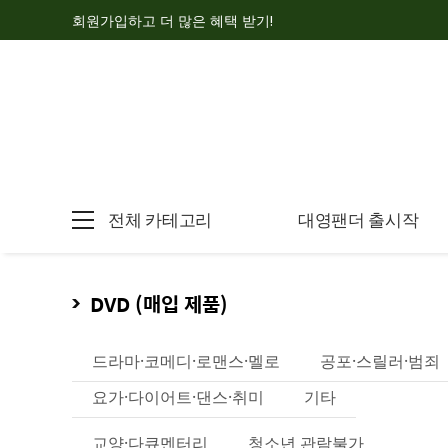
회원가입하고 더 많은 혜택 받기!
전체 카테고리
대영팬더 출시작
DVD (매입 제품)
드라마·코메디·로맨스·멜로
공포·스릴러·범죄
요가·다이어트·댄스·취미
기타
교양·다큐멘터리
청소년 관람불가