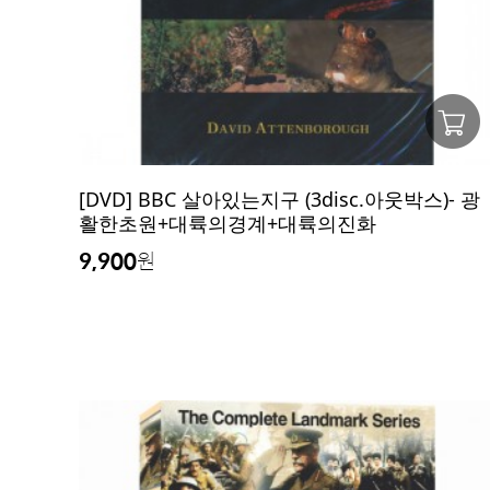
[DVD] BBC 살아있는지구 (3disc.아웃박스)- 광
활한초원+대륙의경계+대륙의진화
9,900
원