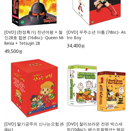
[DVD] (한정특가) 천년여왕 + 철
[DVD] 우주소년 아톰 (7disc)- As
인28호 합본 (16disc)- Queen Mi
tro Boy
llenia + Tetsujin 28
34,400
원
49,500
원
[DVD] 딸기공주의 신나는모험 (6
[DVD] 찰리브라운 전편 박스세
disc)
트(10disc)- 베스트컬렉션+ 해피