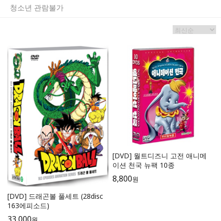
청소년 관람불가
[DVD] 월트디즈니 고전 애니메
이션 천국 뉴팩 10종
8,800
원
[DVD] 드래곤볼 풀세트 (28disc
163에피소드)
33,000
원