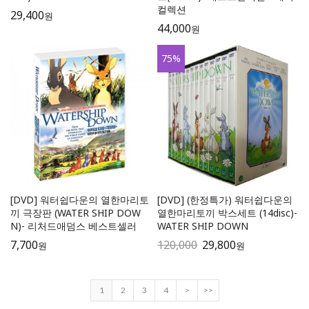
컬렉션
29,400
원
44,000
원
75
%
[DVD] 워터쉽다운의 열한마리토
[DVD] (한정특가) 워터쉽다운의
끼 극장판 (WATER SHIP DOW
열한마리토끼 박스세트 (14disc)-
N)- 리처드애덤스 베스트셀러
WATER SHIP DOWN
7,700
120,000
29,800
원
원
1
2
3
4
>
>>