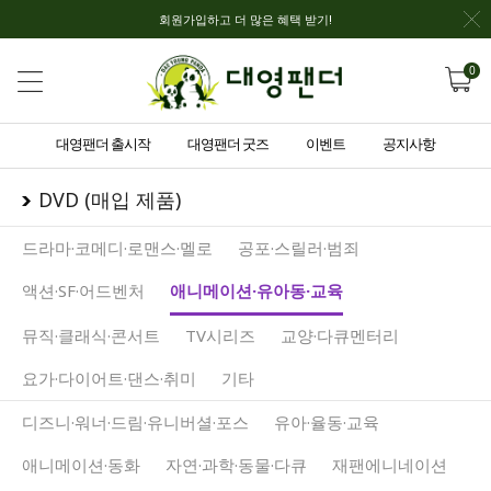
회원가입하고 더 많은 혜택 받기!
0
대영팬더 출시작
대영팬더 굿즈
이벤트
공지사항
DVD (매입 제품)
드라마·코메디·로맨스·멜로
공포·스릴러·범죄
액션·SF·어드벤처
애니메이션·유아동·교육
뮤직·클래식·콘서트
TV시리즈
교양·다큐멘터리
요가·다이어트·댄스·취미
기타
디즈니·워너·드림·유니버셜·포스
유아·율동·교육
애니메이션·동화
자연·과학·동물·다큐
재팬에니네이션