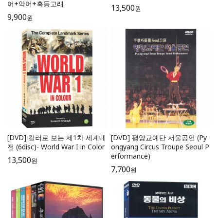
어+악어+혹등고래
13,500
원
9,900
원
[DVD] 컬러로 보는 제1차 세계대
[DVD] 평양교예단 서울공연 (Py
전 (6disc)- World War I in Color
ongyang Circus Troupe Seoul P
erformance)
13,500
원
7,700
원