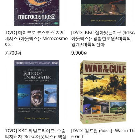
[DVD] 마이크로 코스모스 2: 제
[DVD] BBC 살아있는지구 (3disc.
네시스 (아웃박스)- Microcosmo
아웃박스)- 광활한초원+대륙의
s 2
경계+대륙의진화
7,700
9,900
원
원
[DVD] BBC 와일드라이프: 수중
[DVD] 걸프전 (6disc)- War in Th
의지배자 (3disc.아웃박스)- 백상
e Gulf