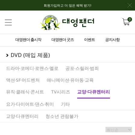
회원가입하고 더 많은 혜택 받기!
0
대영팬더 출시작
대영팬더 굿즈
이벤트
공지사항
DVD (매입 제품)
드라마·코메디·로맨스·멜로
공포·스릴러·범죄
액션·SF·어드벤처
애니메이션·유아동·교육
뮤직·클래식·콘서트
TV시리즈
교양·다큐멘터리
요가·다이어트·댄스·취미
기타
교양·다큐멘터리
청소년 관람불가