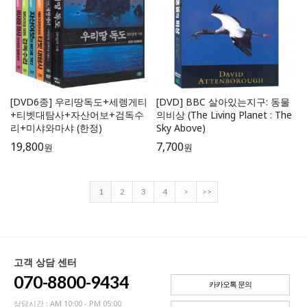
[DVD6종] 우리땅독도+세렝게티
[DVD] BBC 살아있는지구: 동물
+티벳대탐사+자산어보+검독수
의비상 (The Living Planet : The
리+미샤와마샤 (한정)
Sky Above)
19,800
7,700
원
원
1
2
3
4
>
>>
고객 상담 센터
070-8800-9434
카카오톡 문의
상담시간 : AM 10:00 - PM 05:00