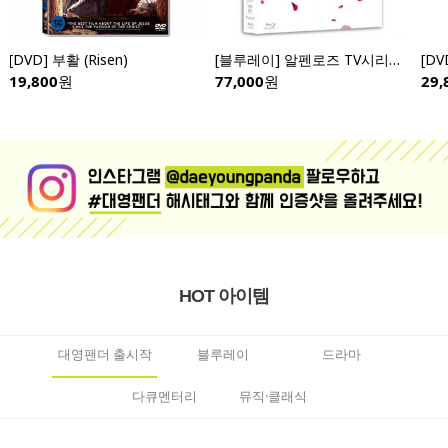
[DVD] 부활 (Risen)
[블루레이] 알펜로즈 TV시리즈 (Alpine Rose) - 풀슬립 버젼
19,800
원
77,000
원
29,
HOT 아이템
대영팬더 출시작
블루레이
드라마
다큐멘터리
뮤직·클래식