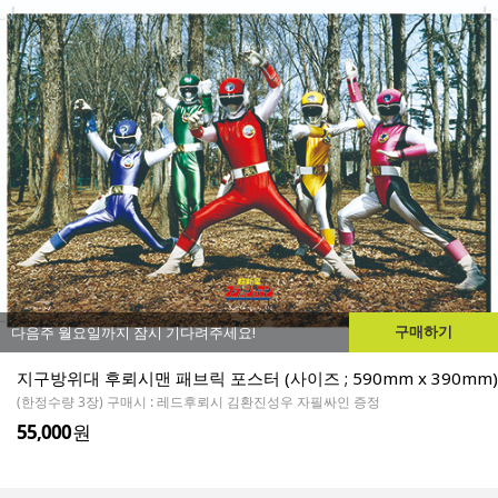
구매하기
다음주 월요일까지 잠시 기다려주세요!
지구방위대 후뢰시맨 패브릭 포스터 (사이즈 ; 590mm x 390mm)
(한정수량 3장) 구매시 : 레드후뢰시 김환진성우 자필싸인 증정
55,000
원