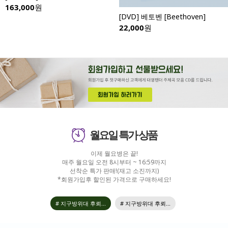
163,000
원
[DVD] 베토벤 [Beethoven]
22,000
원
월요일 특가 상품
이제 월요병은 끝!
매주 월요일 오전 8시부터 ~ 16:59까지
선착순 특가 판매!(재고 소진까지)
*회원가입후 할인된 가격으로 구매하세요!
# 지구방위대 후뢰...
# 지구방위대 후뢰...