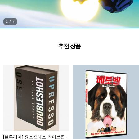
3
/
7
추천 상품
[블루레이] 흉스프레소 라이브콘서트 더블샷 : 초회한정판 (4disc)- 이동신,권서경,백형훈,고은성