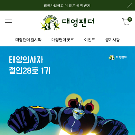
회원가입하고 더 많은 혜택 받기!
0
대영팬더 출시작
대영팬더 굿즈
이벤트
공지사항