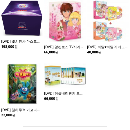
[DVD] 빛의전사 마스크맨 초회 한정판 (20disc)
198,000
원
[DVD] 알펜로즈 TV시리즈 (4disc)
[DVD] 비밀♥비밀의 에그엔젤 코코밍 Vol.1+ Vol.2 (4disc)
66,000
원
40,000
원
[DVD] 허클베리핀의 모험 (6Disc)
66,000
원
[DVD] 천하무적 키코리키 (Kikoriki: Team Invincible)- 데니스체르노프 감독
22,000
원