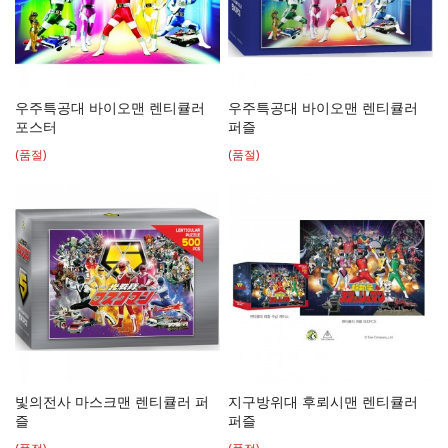
우주특공대 바이오맨 렌티큘러
우주특공대 바이오맨 렌티큘러
포스터
퍼즐
(품절)
(품절)
빛의전사 마스크맨 렌티큘러 퍼
지구방위대 후뢰시맨 렌티큘러
즐
퍼즐