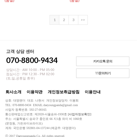
(품절)
(품절)
1
2
3
>>
고객 상담 센터
070-8800-9434
카카오톡 문의
상담시간 : AM 10:00 - PM 05:00
1:1문의하기
점심시간 : PM 12:30 - PM 02:00
(토,일,공휴일 휴무)
회사소개
이용약관
개인정보취급방침
이용안내
상호: 대영팬더 대표: 나현서 개인정보담당자: 이봉희
TEL: 070-8800-9434 EMAIL:daeyoungpanda@gmail.com
사업자 등록번호: 592-27-00165
통신판매업신고번호: 제2020-서울송파-1930호
[사업자정보확인]
주소: 서울특별시 송파구 충민로 66 지1층 와이 비 1060호
(문정동, 가든파이브라이프)
계좌: 국민은행 592801-04-137244 (예금주: 대영팬더)
ⓒ 2017 Daeyoungpanda Co. All rights reserved.