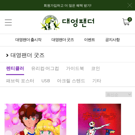
회원가입하고 더 많은 혜택 받기!
0
대영팬더 출시작
대영팬더 굿즈
이벤트
공지사항
대영팬더 굿즈
렌티큘러
유리컵·머그컵
가이드북
코인
패브릭 포스터
USB
아크릴 스텐드
기타