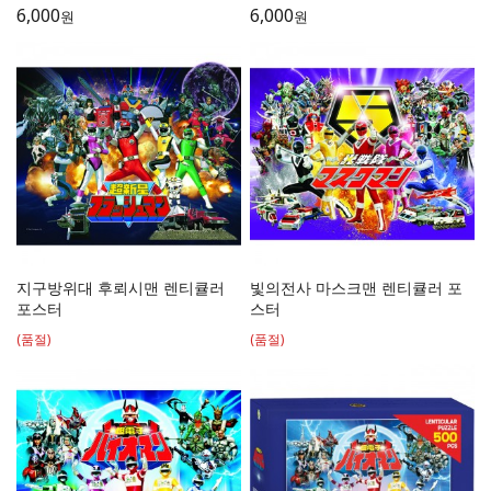
6,000
6,000
원
원
지구방위대 후뢰시맨 렌티큘러
빛의전사 마스크맨 렌티큘러 포
포스터
스터
(품절)
(품절)