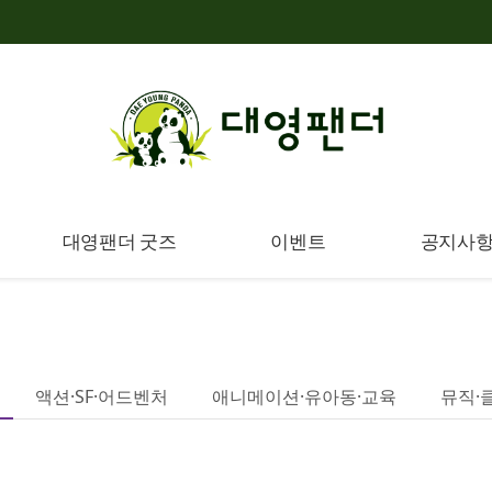
대영팬더 굿즈
이벤트
공지사
액션·SF·어드벤처
애니메이션·유아동·교육
뮤직·