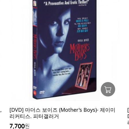
,
[DVD] 마더스 보이즈 (Mother's Boys)- 제이미
리커티스. 피터갤러거
7,700
원