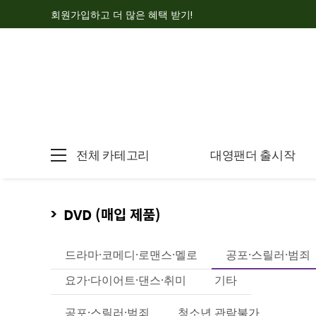
회원가입하고 더 많은 혜택 받기!
전체 카테고리
대영팬더 출시작
DVD (매입 제품)
드라마·코메디·로맨스·멜로
공포·스릴러·범죄
요가·다이어트·댄스·취미
기타
공포·스릴러·범죄
청소년 관람불가