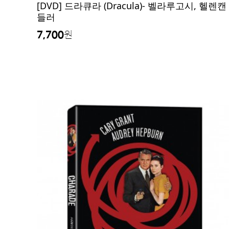
[DVD] 드라큐라 (Dracula)- 벨라루고시, 헬렌캔
들러
7,700
원