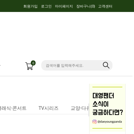
회원가입
로그인
마이페이지
장바구니(
0
)
고객센터
0
항
클래식·콘서트
TV시리즈
교양·다큐멘터리