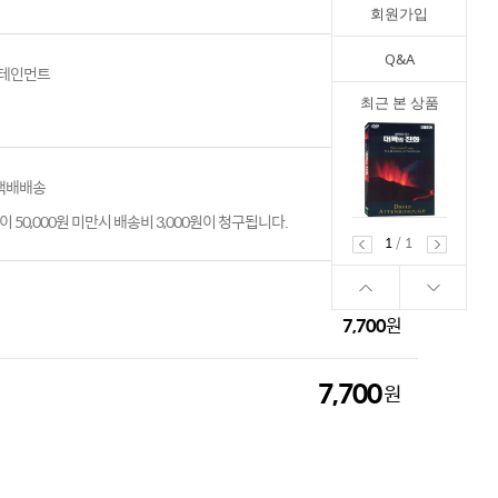
회원가입
Q&A
테인먼트
최근 본 상품
 택배배송
 50,000원 미만시 배송비 3,000원이 청구됩니다.
1
/
1
7,700
원
7,700
원