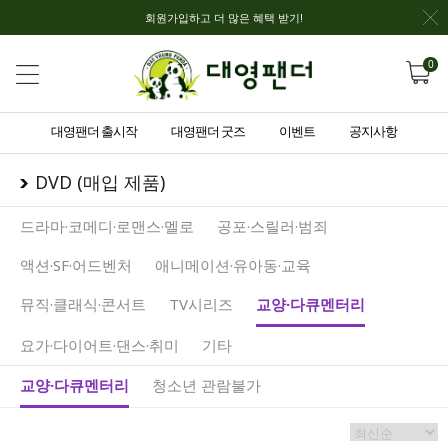
회원가입하고 더 많은 혜택 받기!
0
대영팬더 출시작
대영팬더 굿즈
이벤트
공지사항
DVD (매입 제품)
드라마·코메디·로맨스·멜로
공포·스릴러·범죄
액션·SF·어드벤처
애니메이션·유아동·교육
뮤직·클래식·콘서트
TV시리즈
교양·다큐멘터리
요가·다이어트·댄스·취미
기타
교양·다큐멘터리
청소년 관람불가