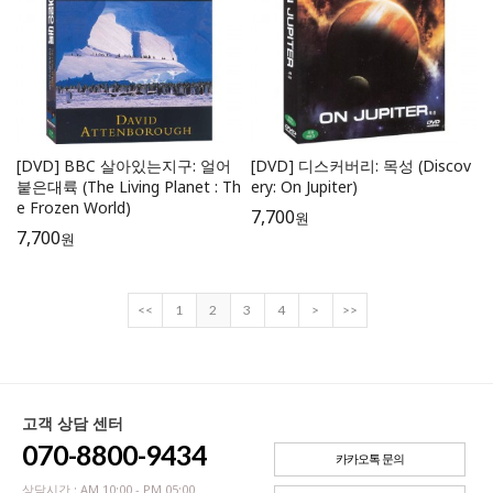
[DVD] BBC 살아있는지구: 얼어
[DVD] 디스커버리: 목성 (Discov
붙은대륙 (The Living Planet : Th
ery: On Jupiter)
e Frozen World)
7,700
원
7,700
원
<<
1
2
3
4
>
>>
고객 상담 센터
070-8800-9434
카카오톡 문의
상담시간 : AM 10:00 - PM 05:00