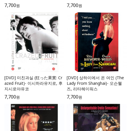
7,700
7,700
원
원
[DVD] 미친과실 (狂った果實: Cr
[DVD] 상하이에서 온 여인 (The
azed Fruit)- 이시하라유지로, 후
Lady From Shanghai)- 오슨웰
지시로야유코
즈, 리타헤이워스
7,700
7,700
원
원