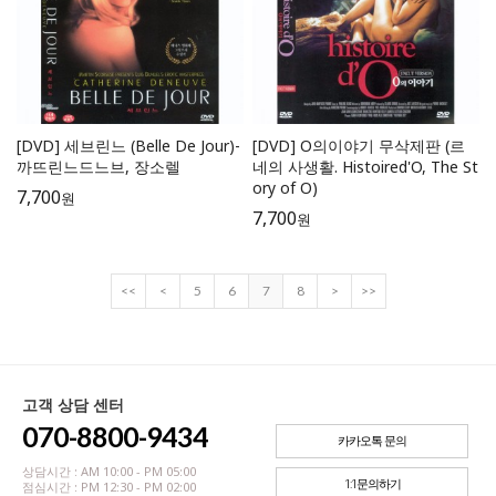
[DVD] 세브린느 (Belle De Jour)-
[DVD] O의이야기 무삭제판 (르
까뜨린느드느브, 장소렐
네의 사생활. Histoired'O, The St
ory of O)
7,700
원
7,700
원
<<
<
5
6
7
8
>
>>
고객 상담 센터
070-8800-9434
카카오톡 문의
상담시간 : AM 10:00 - PM 05:00
1:1문의하기
점심시간 : PM 12:30 - PM 02:00