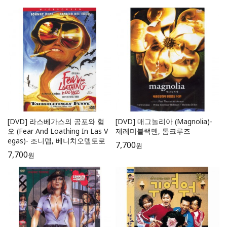
[DVD] 라스베가스의 공포와 혐
[DVD] 매그놀리아 (Magnolia)-
오 (Fear And Loathing In Las V
제레미블랙맨, 톰크루즈
egas)- 조니뎁, 베니치오델토로
7,700
원
7,700
원