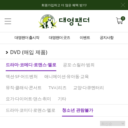
회원가입하고 더 많은 혜택 받기!
0
대영팬더 출시작
대영팬더 굿즈
이벤트
공지사항
DVD (매입 제품)
드라마·코메디·로맨스·멜로
공포·스릴러·범죄
액션·SF·어드벤처
애니메이션·유아동·교육
뮤직·클래식·콘서트
TV시리즈
교양·다큐멘터리
요가·다이어트·댄스·취미
기타
드라마·코미디·로맨스·멜로
청소년 관람불가