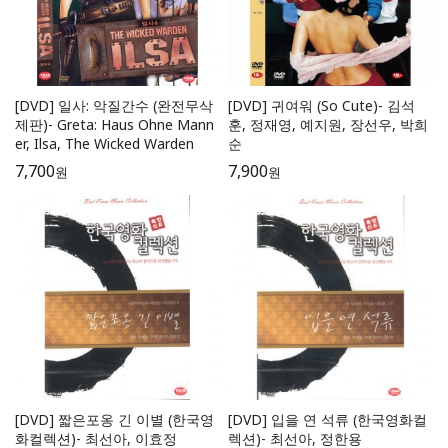
[DVD] 일사: 악질간수 (완전무삭
[DVD] 귀여워 (So Cute)- 김석
제판)- Greta: Haus Ohne Mann
훈, 정재영, 예지원, 장선우, 박희
er, Ilsa, The Wicked Warden
순
7,700
7,900
원
원
[DVD] 짧은포옹 긴 이별 (한국영
[DVD] 입을 연 석류 (한국영화컬
화컬렉션)- 최선아, 이효정
렉션)- 최선아, 정한용