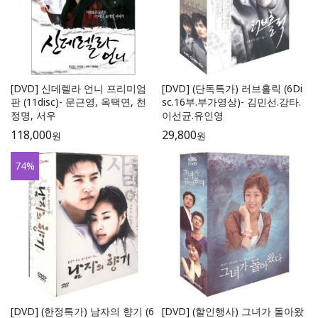
[DVD] 신데렐라 언니 프리미엄
[DVD] (단독특가) 러브홀릭 (6Di
판 (11disc)- 문근영, 옥택연, 천
sc.16부.부가영상)- 김민선.강타.
정명, 서우
이선균.유인영
118,000
29,800
원
원
74
%
[DVD] (한정특가) 남자의 향기 (6
[DVD] (할인행사) 그녀가 돌아왔