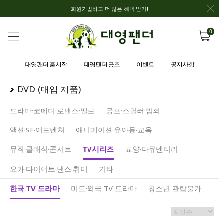
회원가입하고 더 많은 혜택 받기!
0
대영팬더 출시작
대영팬더 굿즈
이벤트
공지사항
DVD (매입 제품)
드라마·코메디·로맨스·멜로
공포·스릴러·범죄
액션·SF·어드벤처
애니메이션·유아동·교육
뮤직·클래식·콘서트
TV시리즈
교양·다큐멘터리
요가·다이어트·댄스·취미
기타
한국 TV 드라마
미드·외국 TV 드라마
청소년 관람불가