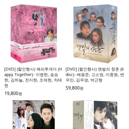
[DVD] (할인행사) 해피투게더 (H
[DVD] (할인행사) 맨발의 청춘 (6
appy Together)- 이병헌, 송승
disc)- 배용준, 고소영, 이종원, 변
헌, 김하늘, 전지현, 조재현, 차태
우민, 김무생, 박근형
현
59,800
원
19,800
원