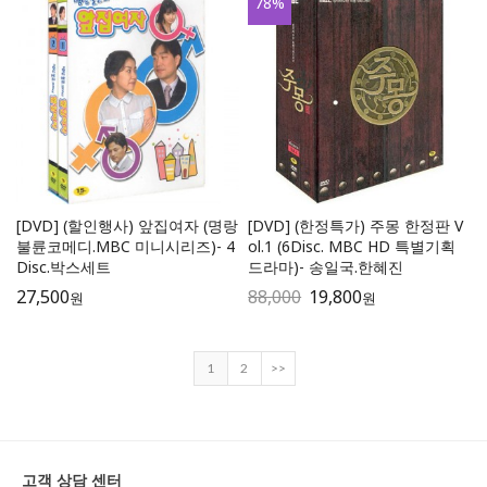
78
%
[DVD] (할인행사) 앞집여자 (명랑
[DVD] (한정특가) 주몽 한정판 V
불륜코메디.MBC 미니시리즈)- 4
ol.1 (6Disc. MBC HD 특별기획
Disc.박스세트
드라마)- 송일국.한혜진
27,500
88,000
19,800
원
원
1
2
>>
고객 상담 센터