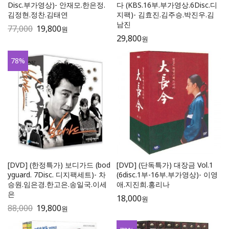
Disc.부가영상)- 안재모.한은정.
다 (KBS.16부.부가영상.6Disc.디
김정현.정찬.김태연
지팩)- 김효진.김주승.박진우.김
남진
77,000
19,800
원
29,800
원
78
%
[DVD] (한정특가) 보디가드 (bod
[DVD] (단독특가) 대장금 Vol.1
yguard. 7Disc. 디지팩세트)- 차
(6disc.1부-16부.부가영상)- 이영
승원.임은경.한고은.송일국.이세
애.지진희.홍리나
은
18,000
원
88,000
19,800
원