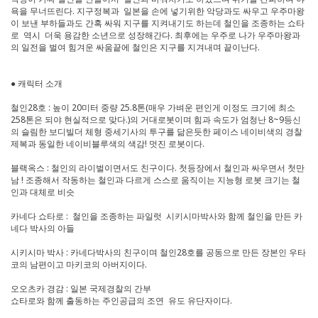
욕을 무너뜨린다. 지구정복과 일본을 손에 넣기위한 악당과도 싸우고 우주마왕
이 보낸 부하들과도 간혹 싸워 지구를 지켜내기도 하는데 철인을 조종하는 쇼타
로 역시 더욱 용감한 소년으로 성장해간다. 최후에는 우주로 나가 우주마왕과
의 일전을 벌여 힘겨운 싸움끝에 철인은 지구를 지겨내며 끝이난다.
● 캐릭터 소개
철인28호 : 높이 20미터 중량 25.8톤(매우 가벼운 편인게 이정도 크기에 최소
258톤은 되야 현실적으로 맞다.)의 거대로봇이며 힘과 속도가 엄청난 8~9등신
의 슬림한 보디빌더 체형 중세기사의 투구를 닮은듯한 페이스 네이비색의 경찰
제복과 동일한 네이비블루색의 색감! 멋진 로봇이다.
블랙옥스 : 철인의 라이벌이면서도 친구이다. 첫등장에서 철인과 싸우면서 첫만
남 ! 조종해서 작동하는 철인과 다르게 스스로 움직이는 지능형 로봇 크기는 철
인과 대체로 비슷
카네다 쇼타로 : 철인을 조종하는 파일럿 시키시마박사와 함께 철인을 만든 카
네다 박사의 아들
시키시마 박사 : 카네다박사의 친구이며 철인28호를 공동으로 만든 장본인 우타
코의 남편이고 마키코의 아버지이다.
오오츠카 경감 : 일본 국제경찰의 간부
쇼타로와 함께 출동하는 주인공급의 조연 유도 유단자이다.