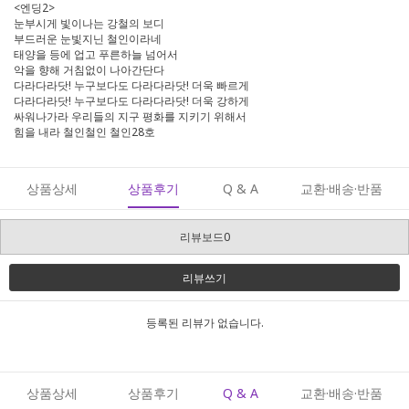
<엔딩2>
눈부시게 빛이나는 강철의 보디
부드러운 눈빛지닌 철인이라네
태양을 등에 업고 푸른하늘 넘어서
악을 향해 거침없이 나아간단다
다라다라닷! 누구보다도 다라다라닷! 더욱 빠르게
다라다라닷! 누구보다도 다라다라닷! 더욱 강하게
싸워나가라 우리들의 지구 평화를 지키기 위해서
힘을 내라 철인철인 철인28호
상품상세
상품후기
Q & A
교환·배송·반품
리뷰보드0
리뷰쓰기
등록된 리뷰가 없습니다.
상품상세
상품후기
Q & A
교환·배송·반품