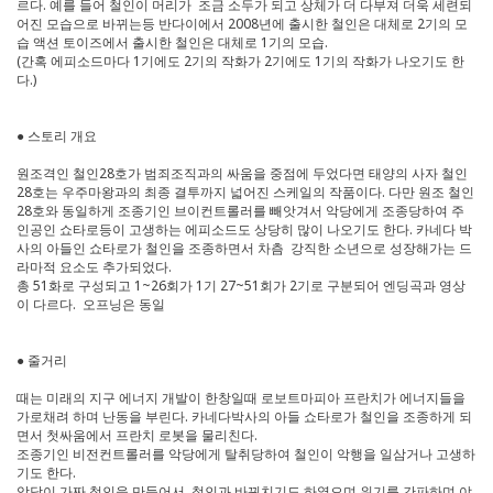
르다. 예를 들어 철인이 머리가 조금 소두가 되고 상체가 더 다부져 더욱 세련되
어진 모습으로 바뀌는등 반다이에서 2008년에 출시한 철인은 대체로 2기의 모
습 액션 토이즈에서 출시한 철인은 대체로 1기의 모습.
(간혹 에피소드마다 1기에도 2기의 작화가 2기에도 1기의 작화가 나오기도 한
다.)
● 스토리 개요
원조격인 철인28호가 범죄조직과의 싸움을 중점에 두었다면 태양의 사자 철인
28호는 우주마왕과의 최종 결투까지 넓어진 스케일의 작품이다. 다만 원조 철인
28호와 동일하게 조종기인 브이컨트롤러를 빼앗겨서 악당에게 조종당하여 주
인공인 쇼타로등이 고생하는 에피소드도 상당히 많이 나오기도 한다. 카네다 박
사의 아들인 쇼타로가 철인을 조종하면서 차츰 강직한 소년으로 성장해가는 드
라마적 요소도 추가되었다.
총 51화로 구성되고 1~26회가 1기 27~51회가 2기로 구분되어 엔딩곡과 영상
이 다르다. 오프닝은 동일
● 줄거리
때는 미래의 지구 에너지 개발이 한창일때 로보트마피아 프란치가 에너지들을
가로채려 하며 난동을 부린다. 카네다박사의 아들 쇼타로가 철인을 조종하게 되
면서 첫싸움에서 프란치 로봇을 물리친다.
조종기인 비전컨트롤러를 악당에게 탈취당하여 철인이 악행을 일삼거나 고생하
기도 한다.
악당이 가짜 철인을 만들어서 철인과 바꿔치기도 하였으며 위기를 간파하며 야