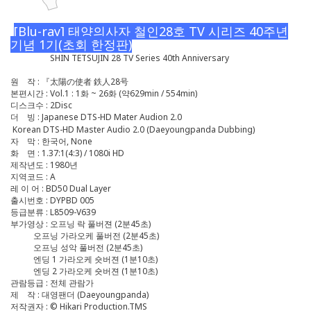
[Blu-ray] 태양의사자 철인28호 TV 시리즈 40주년
기념 1기(초회 한정판)
SHIN TETSUJIN 28 TV Series 40th Anniversary
원 작 : 『太陽の使者 鉄人28号
본편시간 : Vol.1 : 1화 ~ 26화 (약629min / 554min)
디스크수 : 2Disc
더 빙 : Japanese DTS-HD Mater Audion 2.0
Korean DTS-HD Master Audio 2.0 (Daeyoungpanda Dubbing)
자 막 : 한국어, None
화 면 : 1.37:1(4:3) / 1080i HD
제작년도 : 1980년
지역코드 : A
레 이 어 : BD50 Dual Layer
출시번호 : DYPBD 005
등급분류 : L8509-V639
부가영상 : 오프닝 락 풀버젼 (2분45초)
오프닝 가라오케 풀버전 (2분45초)
오프닝 성악 풀버전 (2분45초)
엔딩 1 가라오케 숏버젼 (1분10초)
엔딩 2 가라오케 숏버젼 (1분10초)
관람등급 : 전체 관람가
제 작 : 대영팬더 (Daeyoungpanda)
저작권자 : © Hikari Production.TMS