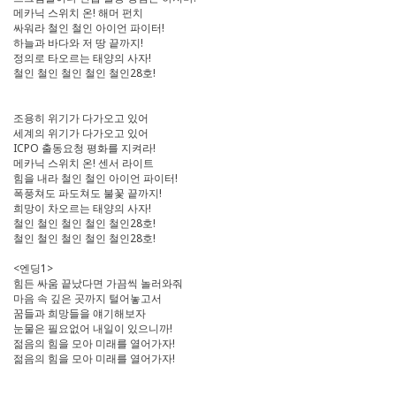
메카닉 스위치 온! 해머 펀치
싸워라 철인 철인 아이언 파이터!
하늘과 바다와 저 땅 끝까지!
정의로 타오르는 태양의 사자!
철인 철인 철인 철인 철인28호!
조용히 위기가 다가오고 있어
세계의 위기가 다가오고 있어
ICPO 출동요청 평화를 지켜라!
메카닉 스위치 온! 센서 라이트
힘을 내라 철인 철인 아이언 파이터!
폭풍쳐도 파도쳐도 불꽃 끝까지!
희망이 차오르는 태양의 사자!
철인 철인 철인 철인 철인28호!
철인 철인 철인 철인 철인28호!
<엔딩1>
힘든 싸움 끝났다면 가끔씩 놀러와줘
마음 속 깊은 곳까지 털어놓고서
꿈들과 희망들을 얘기해보자
눈물은 필요없어 내일이 있으니까!
젊음의 힘을 모아 미래를 열어가자!
젊음의 힘을 모아 미래를 열어가자!