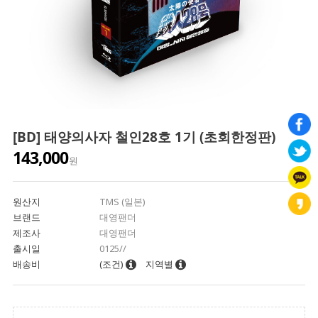
[BD] 태양의사자 철인28호 1기 (초회한정판)
143,000
원
원산지
TMS (일본)
브랜드
대영팬더
제조사
대영팬더
출시일
0125//
배송비
(조건)
지역별