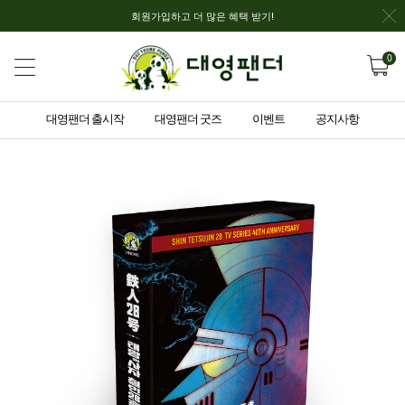
회원가입하고 더 많은 혜택 받기!
0
대영팬더 출시작
대영팬더 굿즈
이벤트
공지사항