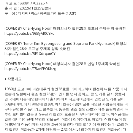
바 코 드 : 880917702226 4
출 시 일 : 2022년1월25일(화)
구 성 : 디지팩+박스+퍼팩트가이드북 (132P)
(COVER BY Cha Hyung Hoon) 태양의사자 철인28호 오프닝 주제곡 락 숏버전
https://youtu.be/983yAl0CYko
(COVER BY Tenor Kim Byeongseung and Soprano Park Hyunsook) 태양의
사자 철인28호 오프닝 주제곡 성악 숏버전
https://youtu.be/BE1XdrqxnCY
(COVER BY Cha Hyung Hoon) 태양의사자 철인28호 엔딩 1주제곡 락버전
https://youtu.be/T5aeEPOKhzg
● 작품개요
1980년 요코야마 미츠테루의 철인28호를 리메이크하여 완전히 다른 작품이 나
왔는데 일본에서 원조 철인28호의 인기를 넘지 못하고, 큰 인기를 끌지 못했지
만 국내에서는 대영팬더에서 출시하여 비디오대여점에서 엄청난 인기를 끌어
80년대 후반에서 90년대 초중반까지 초등(국민)학교를 다녔던 사람들에게는 너
무나 유명한 작품이라고 할수있다. 뚱뚱한 원조 철인28호와 다른 슬림하면서 다
부진 보디빌더같은 8~9등신의 철인의 모습은 너무나 매력적이었다. 이작품에는
일본 애니메이션에 유명한 인물들이 작화에 참여하기도 하였다. 작화자들이 많
아 80년대 작품이지만 세련된 화풍이 보인다. 대체로 1기에 해당하는 1~26회까
지 철인의 작화풍과 2기에 해당하는 27회에서 51회까지의 철인의 작화풍이 다