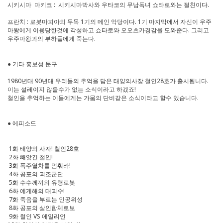
시키시마 마키코 : 시키시마박사와 우타코의 무남독녀 쇼타로와는 절친이다.
프란치 : 로봇마피아의 두목 1기의 메인 악당이다. 1기 마지막에서 자신이 우주
마왕에게 이용당한것에 각성하고 쇼타로와 오오츠카경감을 도와준다. 그리고
우주마왕과의 부하들에게 죽는다.
● 기타 홍보성 문구
1980년대 90년대 우리들의 추억을 담은 태양의사장 철인28호가 출시됩니다.
이는 설레이지 않을수가 없는 소식이라고 하겠죠!
철인을 추억하는 이들에게는 가뭄의 단비같은 소식이라고 할수 있습니다.
● 에피소드
1화 태양의 사자! 철인28호
2화 빼앗긴 철인!
3화 폭주열차를 멈춰라!
4화 공포의 괴조군단
5화 수수께끼의 유령로봇
6화 에게해의 대괴수!
7화 죽음을 부르는 인공위성
8화 공포의 살인합체로보
9화 철인 VS 에일리언