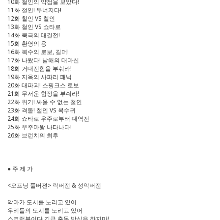
10화 철인의 약점을 보았다!
11화 철인! 무너지다!
12화 철인 VS 철인
13화 철인 VS 쇼타로
14화 북극의 대결전!
15화 환영의 용
16화 복수의 로보, 길더!
17화 나왔다! 남해의 대마신
18화 거대전함을 부숴라!
19화 지옥의 사파리 패닉
20화 대파괴! 스핑크스 로보
21화 무서운 함정을 부숴라!
22화 위기! 싸울 수 없는 철인
23화 격돌! 철인 VS 복수귀
24화 쇼타로 우주로부터 대역전
25화 우주마왕 나타나다!
26화 브런치의 최후
● 주 제 가
<오프닝 풀버젼> 락버전 & 성악버전
악마가 도시를 노리고 있어
우리들의 도시를 노리고 있어
스크램블이다 긴급 출동 방심은 하지마!