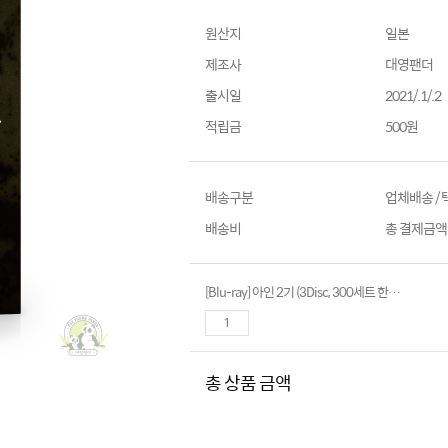
원산지
일본
제조사
대영팬더
출시일
2021/.1/.2
적립금
500원
배송구분
업체배송 /
배송비
총 결제금액이
[Blu-ray] 아인 2기 (3Disc, 300세트 한정판)
총 상품 금액