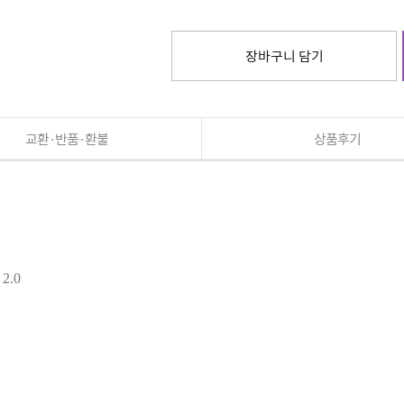
장바구니 담기
교환·반품·환불
상품후기
 2.0