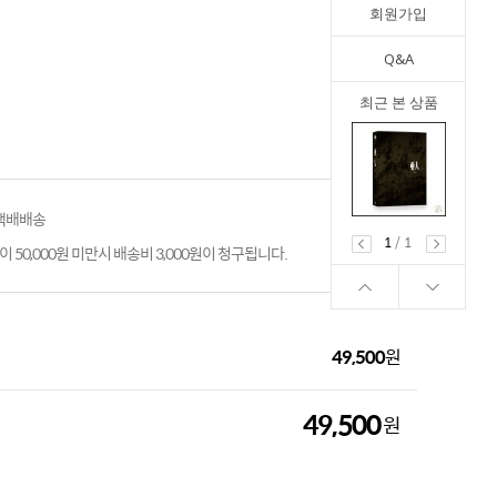
회원가입
Q&A
최근 본 상품
 택배배송
1
/
1
 50,000원 미만시 배송비 3,000원이 청구됩니다.
49,500
원
49,500
원