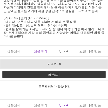
전형적인 자기본위의 생활 방식을 추구하는 젊은이로서 부친의 기대 밖에
서 자유스럽게 독립하여 생활해 나간다. 사회의 낙오자가 되어버린 자기
자신과 기대밖의 건달로 전락해 버린 큰 아들과 자기 멋대로인 작은 아들
만 남겨진 윌리는 과거에 대한 강한 집착으로 현실을 도피하려 하는데.
[ 작가 : 아서 밀러 (Arthur Miller) ]
- 대표작 : 모두가 나의 아들, 다리에서 바라 본 풍경 등
- 퓰리처상, 토니상, 뉴욕 연극 비평가상 수상작
- 현대를 살아가는 소시민의 무너진 꿈! 현대 희곡의 거장 아서 밀러의 대표
작. 전세계적으로 가장 널리 공연되고 사랑받는 미국의 대표적인 희곡 중
하나로 꼽힌다.
상품상세
상품후기
Q & A
교환·배송·반품
리뷰보드0
리뷰쓰기
등록된 리뷰가 없습니다.
상품상세
상품후기
Q & A
교환·배송·반품