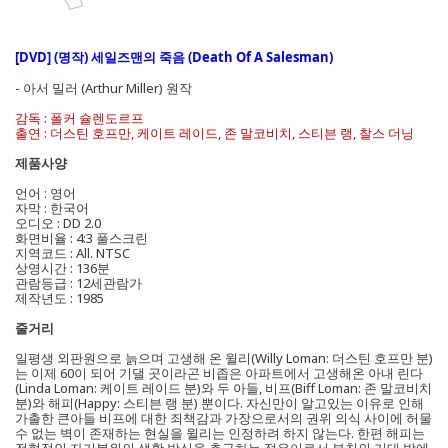
[DVD]
(명작) 세일즈맨의 죽음 (Death Of A Salesman)
- 아서 밀러 (Arthur Miller) 원작
감독 : 폴커 슐렌도르프
출연 : 더스틴 호프만, 케이트 레이드, 존 말코비치, 스티븐 랭, 찰스 더닝
제품사양
언어 : 영어
자막 : 한국어
오디오 : DD 2.0
화면비율 : 4:3 풀스크린
지역코드 : All. NTSC
상영시간 : 136분
관람등급 : 12세관람가
제작년도 : 1985
줄거리
일평생 외판원으로 늙으며 고생해 온 윌리(Willy Loman: 더스틴 호프만 분)
는 이제 60이 되어 기댈 곳이라곤 비좁은 아파트에서 고생해온 아내 린다
(Linda Loman: 케이트 레이드 분)와 두 아들, 비프(Biff Loman: 존 말코비치
분)와 해피(Happy: 스티븐 랭 분) 뿐이다. 자신만이 알고있는 이유로 인해
가출한 큰아들 비프에 대한 죄책감과 가장으로서의 권위 의식 사이에 허물
수 없는 벽이 존재하는 현실을 윌리는 인정하려 하지 않는다. 한편 해피는