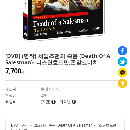
[DVD] (명작) 세일즈맨의 죽음 (Death Of A
Salesman)- 더스틴호프만,존말코비치
7,700
원
제조사
클래식라인
적립금
20원
배송비
(조건)
지역별
[DVD] (명작) 세일즈맨의 죽음 (Death Of A Salesman)- 더스틴호프만,