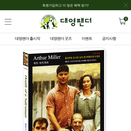
회원가입하고 더 많은 혜택 받기!
0
대영팬더 출시작
대영팬더 굿즈
이벤트
공지사항