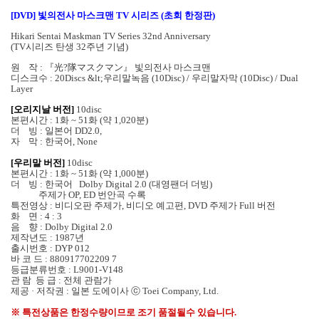
[DVD] 빛의전사 마스크맨 TV 시리즈 (초회 한정판)
Hikari Sentai Maskman TV Series 32nd Anniversary
(TV시리즈 탄생 32주년 기념)
원 작 : 『光?隊マスクマン』 빛의전사 마스크맨
디스크수 : 20Discs &lt;우리말녹음 (10Disc) / 우리말자막 (10Disc) / Dual
Layer
[오리지날 버전]
10disc
본편시간 : 1화 ~ 51화 (약 1,020분)
더 빙 : 일본어 DD2.0,
자 막 : 한국어, None
[우리말 버전]
10disc
본편시간 : 1화 ~ 51화 (약 1,000분)
더 빙 : 한국어 Dolby Digital 2.0 (대영팬더 더빙)
주제가 OP, ED 번안곡 수록
특전영상 : 비디오판 주제가, 비디오 예고편, DVD 주제가 Full 버전
화 면 : 4 : 3
음 향 : Dolby Digital 2.0
제작년도 : 1987년
출시번호 : DYP 012
바 코 드 : 880917702209 7
등급분류번호 : L9001-V148
관 람 등 급 : 전체 관람가
제공 · 저작권 : 일본 도에이사 ⓒ Toei Company, Ltd.
※ 특전상품은 한정수량이므로 조기 품절될수 있습니다.