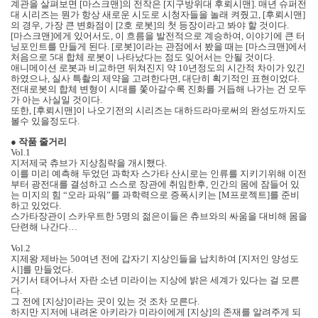
계관을 살펴보면 [마스크맨]의 전작은 [지구방위대 후뢰시맨]. 매년 슈퍼전
대 시리즈는 뭔가 항상 새로운 시도로 시청자들을 놀래 켜줬고, [후뢰시맨]
의 경우, 가장 큰 변화점이 [2호 로봇]의 첫 등장이라고 봐야 할 것이다.
[마스크맨]에게 있어서도, 이 흐름을 발전적으로 계승하여, 이야기에 큰 터
닝포인트를 만들게 된다. [로봇]이라는 관점에서 봤을 때는 [마스크맨]에서
처음으로 5대 합체 로봇이 나타났다는 점도 잊어서는 안될 것이다.
애니메이션 로봇과 비교하면 뒤쳐진지 약 10년정도의 시간적 차이가 있긴
하였으나, 실사 특촬의 제약을 고려한다면, 대단히 획기적인 표현이었다.
전대로봇의 합체 변형이 시대를 쫓아갈수록 진화를 거듭해 나가는 건 모두
가 아는 사실일 것이다.
또한, [후뢰시맨]이 나오기전의 시리즈는 대하드라마로써의 완성도까지도
볼수 있을정도다.
●
작품 줄거리
Vol.1
지저제국 츄브가 지상침략을 개시했다.
이를 미리 예측해 두었던 과학자 스가타 산시로는 인류를 지키기위해 이전
부터 광전대를 결성하고 스스로 장관에 취임한후, 인간의 몸에 잠들어 있
는 미지의 힘 “오라 파워”를 과학력으로 증폭시키는 [M프로젝트]를 준비
하고 있었다.
스가타장관이 스카우트한 5명의 젊은이들은 츄브와의 싸움을 대비해 몸을
단련해 나간다…
Vol.2
지제왕 제바는 50여년 전에 갑자기 지상인들을 납치하여 [지저인 양성도
시]를 만들었다.
거기서 태어나서 자란 소년 미라이는 지상에 밝은 세계가 있다는 걸 모른
다.
그 전에 [지상]이라는 곳이 있는 것 조차 모른다.
하지만 지저에 내려온 아키라가 미라이에게 [지상]의 존재를 알려주게 되