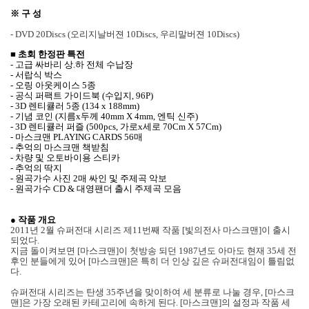
※ 구 성
- DVD 20Discs (오리지날버젼 10Discs, 우리말버젼 10Discs)
■ 초회 한정판 특전
- 고급 싸바리 상.하 전체 수납장
- 서랍식 박스
- 오링 아웃케이스 5종
- 공식 퍼팩트 가이드북 (수입지, 96P)
- 3D 렌티큘러 5종 (134 x 188mm)
- 기념 코인 (지름x두께 40mm X 4mm, 엔틱 신주)
- 3D 렌티큘러 퍼즐 (500pcs, 가로x세로 70Cm X 57Cm)
- 마스크맨 PLAYING CARDS 56매
- 추억의 마스크맨 책받침
- 차량 및 오토바이용 스티카
- 추억의 딱지
- 원곡가수 사진 2매 싸인 및 주제곡 악보
- 원곡가수 CD & 대영팬더 출시 주제곡 모음
● 작품 개요
2011년 2월 슈퍼전대 시리즈 제11번째 작품 [빛의전사 마스크맨]이 출시
되었다.
지금 돌이켜보면 [마스크맨]이 첫방송 되던 1987년도 아마도 현재 35세 전
후인 분들에게 있어 [마스크맨]은 특히 더 인상 깊은 슈퍼전대임이 틀림없
다.
슈퍼전대 시리즈는 탄생 35주년을 맞이하여 세 분류로 나눌 경우, [마스크
맨]은 가장 오래된 카테고리에 속하게 된다. [마스크맨]의 설정과 작품 세