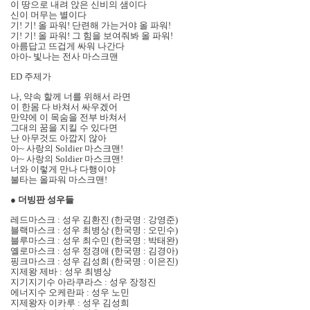
이 땅으로 내려 앉은 신비의 샘이다
신이 머무는 별이다
기! 기! 올 파워! 단련해 가는거야 올 파워!
기! 기! 올 파워! 그 힘을 보여줘봐 올 파워!
아름답고 뜨겁게 싸워 나간다
아아- 빛나는 전사 마스크맨
ED 주제가
나, 약속 할께 너를 위해서 라면
이 한몸 다 바쳐서 싸우겠어
만약에 이 목숨을 전부 바쳐서
그대의 꿈을 지킬 수 있다면
난 아무것도 아깝지 않아
아~ 사랑의 Soldier 마스크맨!
아~ 사랑의 Soldier 마스크맨!
너와 이렇게 만나 다행이야
불타는 올파워 마스크맨!
●
더빙판 성우들
레드마스크 : 성우 김환진 (한국명 : 강영준)
블랙마스크 : 성우 최병상 (한국명 : 오민수)
블루마스크 : 성우 최수민 (한국명 : 박태완)
옐로마스크 : 성우 정경애 (한국명 : 김경아)
핑크마스크 : 성우 김성희 (한국명 : 이은진)
지제왕 제바 : 성우 최병상
지기지기수 아라쿠라스 : 성우 장정진
에너지수 오케란파 : 성우 노민
지제왕자 이카루 : 성우 김성희