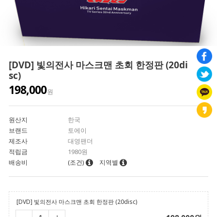
[DVD] 빛의전사 마스크맨 초회 한정판 (20di
sc)
198,000
원
원산지
한국
브랜드
토에이
제조사
대영팬더
적립금
1980원
배송비
(조건)
지역별
[DVD] 빛의전사 마스크맨 초회 한정판 (20disc)