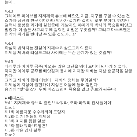
는데…
Vol.3
그레이트 파이브를 지저제국 츄브에 빼앗긴 지금, 지구를 구할 수 있는 건
스가타 장관의 친구 야마가타 박사가 설계한 갤럭시 로봇 뿐이다. 하지만
갤럭시 로봇은 과거에 실험중에 개발자인 야마가타 박사의 목숨을 빼앗고
말았다. 이 슬픈 사고의 뒤에 감춰진 비밀은 무엇일까? 그리고 마스크맨은
최악의 위기를 벗어날 수 있을 것인가…!?
Vol.4
확실히 밝혀지는 전설의 지제수 리살도그라의 존재.
지제왕 제바와 리살도그라 사이에는 무슨 관계가 있는 것일까?
Vol.5
타케루와 이아루 공주(미오)는 많은 고난을 넘어 드디어 만나게 되었다,
하지만 이아루 공주를 빼앗김과 동시에 지제왕 제바는 지상 총공격을 실행
한다.
그리고 제바의 몸에 이변이... 제바의 정체는 무엇일까?
지제성이 지상에 출현하여 지상은 어둠에 둘러 쌓인다.
승리의 “빛”을 잡기 위해 마스크맨이 목숨을 걸고 츄브와 싸운다!
●
에피소드
Vol.1 지저제국 츄브의 출현! / 싸워라, 오라 파워의 전사들이여!
Disc 1
제1화 아름다운 수수께끼의 도망자
제2화 괴기! 어둠의 지제성
제3화 미지를 향한 일보!
제4화 불태워라! F1영혼!
제5화 작은 검사 블루
Disc 2