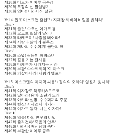
제28화 미오가 이아루 공주?!
제29화 우정의 신 필살병기
제30화 엄마!! 바라바의 절규!
Vol.4 원조 마스크맨 출현!? / 지제왕 제바의 비밀을 밝혀라!
Disc 7
제31화 출현! 수호신 이가무 용
제32화 오요브 필살의 달리기
제33화 타케루여! 사랑을 베어라!
제34화 사랑과 살의의 블루스
제35화 제바의 수수께끼! 금단의 묘
Disc 8
제36화 소멸! 쌍둥이 파괴소녀
제37화 꿈을 거는 전사들
제38화 타케루가 사라지는 시간
제39화 부활! 수수께끼의 X1 마스크
제40화 되살아나라! 사랑의 멜로디
Vol.5 마스크맨의 마지막 싸움! / 정의의 오라여! 영원히 빛나라!!
Disc 9
제41화 여자강도 하루카&모모코
제42화 날아라! 왕따 소년의 노래
제43화 아키라 실명! 수수께끼의 주문
제44화 변신! 지제검사 아키라
제45화 이가무 왕자! 너는 여자다!
Disc 10
제46화 역습! 마의 연못의 비밀
제47화 출격전야! 죽음의 안무!
제48화 바라바! 배신당해 죽다
제49화 부활한 이아루 공주