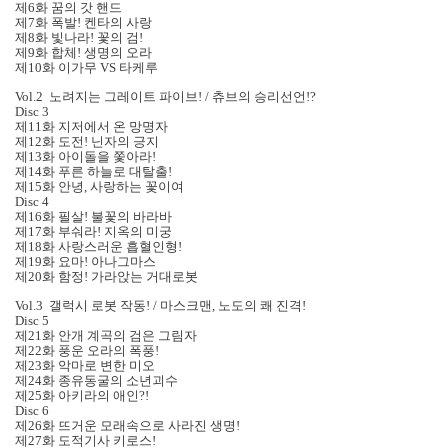
제6화 꿈의 갓 핸드
제7화 폭발! 켄타의 사랑
제8화 빛나라! 꽃의 검!
제9화 합체! 생명의 오라
제10화 이가무 VS 타케루
Vol.2 노려지는 그레이트 파이브! / 츄브의 승리선언!?
Disc 3
제11화 지저에서 온 망명자
제12화 도전! 닌자의 긍지
제13화 아이돌을 쫓아라!
제14화 푸른 하늘로 대탈출!
제15화 안녕, 사랑하는 꽃이여
Disc 4
제16화 필살! 불꽃의 바라바
제17화 부숴라! 지옥의 미궁
제18화 사랑스러운 흡혈인형!
제19화 요마! 아나그마스
제20화 함정! 가라앉는 거대로봇
Vol.3 갤럭시 로봇 작동! / 마스크맨, 노도의 쾌 진격!
Disc 5
제21화 안개 계곡의 검은 그림자
제22화 풍운 오라의 폭풍!
제23화 악마로 변한 미오
제24화 종유동굴의 소년괴수
제25화 아키라의 애인?!
Disc 6
제26화 뜨거운 모래속으로 사라진 생명!
제27화 도적기사 키로스!