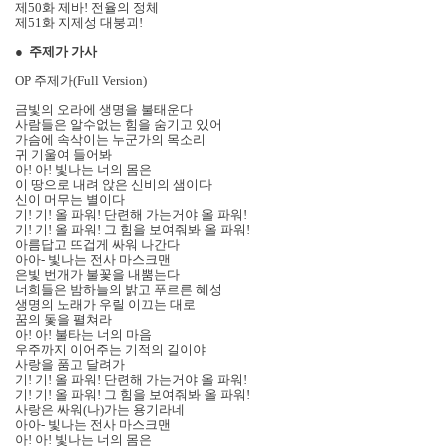
제50화 제바! 전율의 정체
제51화 지제성 대붕괴!
●
주제가 가사
OP 주제가(Full Version)
금빛의 오라에 생명을 불태운다
사람들은 알수없는 힘을 숨기고 있어
가슴에 속삭이는 누군가의 목소리
귀 기울여 들어봐
아! 아! 빛나는 너의 몸은
이 땅으로 내려 앉은 신비의 샘이다
신이 머무는 별이다
기! 기! 올 파워! 단련해 가는거야 올 파워!
기! 기! 올 파워! 그 힘을 보여줘봐 올 파워!
아름답고 뜨겁게 싸워 나간다
아아- 빛나는 전사 마스크맨
은빛 번개가 불꽃을 내뿜는다
너희들은 밤하늘의 밝고 푸르른 혜성
생명의 노래가 우릴 이끄는 대로
꿈의 돛을 펼쳐라
아! 아! 불타는 너의 마음
우주까지 이어주는 기적의 길이야
사랑을 품고 달려가
기! 기! 올 파워! 단련해 가는거야 올 파워!
기! 기! 올 파워! 그 힘을 보여줘봐 올 파워!
사랑은 싸워(나)가는 용기라네
아아- 빛나는 전사 마스크맨
아! 아! 빛나는 너의 몸은