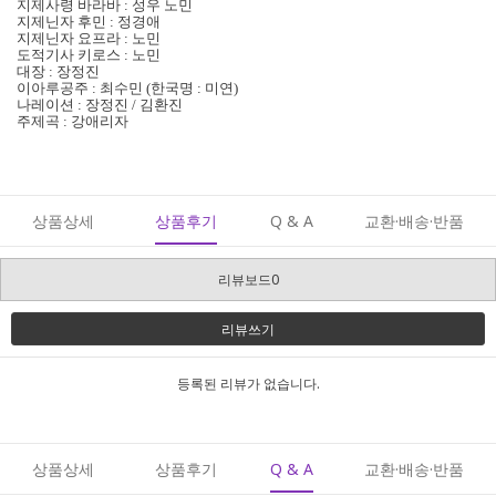
지제사령 바라바 : 성우 노민
지제닌자 후민 : 정경애
지제닌자 요프라 : 노민
도적기사 키로스 : 노민
대장 : 장정진
이아루공주 : 최수민 (한국명 : 미연)
나레이션 : 장정진 / 김환진
주제곡 : 강애리자
상품상세
상품후기
Q & A
교환·배송·반품
리뷰보드0
리뷰쓰기
등록된 리뷰가 없습니다.
상품상세
상품후기
Q & A
교환·배송·반품