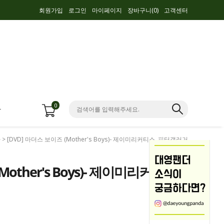
회원가입
로그인
마이페이지
장바구니(
0
)
고객센터
0
항
가
> [DVD] 마더스 보이즈 (Mother's Boys)- 제이미리커티스. 피터갤러거
Mother's Boys)- 제이미리커티