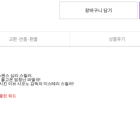
장바구니 담기
교환·반품·환불
상품후기
펜스 심리 스릴러.
가 몰고온 엄청난 파멸극!
화시킨 이브 시모노 감독의 미스테리 스릴러!
 콜린 워드