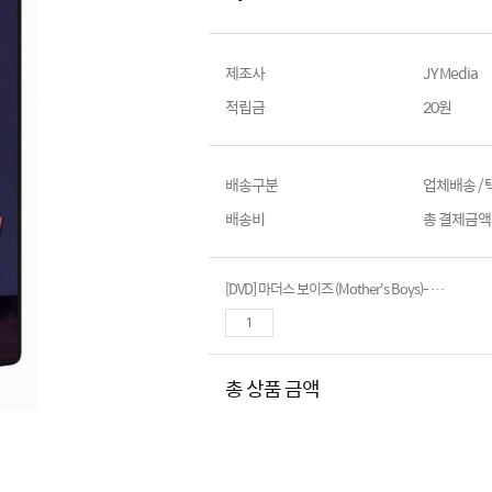
제조사
JY Media
적립금
20원
배송구분
업체배송 /
배송비
총 결제금액이
[DVD] 마더스 보이즈 (Mother's Boys)- 제이미리커티스. 피터갤러거
총 상품 금액