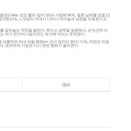
린(Callie: 조안 휠리-킬머 분)과 사랑에 빠져, 결혼 날짜를 정할 단
고 생각했는데, 느닷없이 아내가 나타나 아이들과 남편을 되찾겠다고
를 갈라놓는 작전을 펼친다. 쥬드는 금력을 동원해서, 순식간에 아
존재는 자기 친어머니일지라도 제거해 버리는 주의였다.
롭히던 막내 아들 벤(Ben: 조이 짐머만 분)이 다쳐, 작전은 차질
다. 로버트의 가정은 다시 한번 평화가 돌아온다.
Q&A