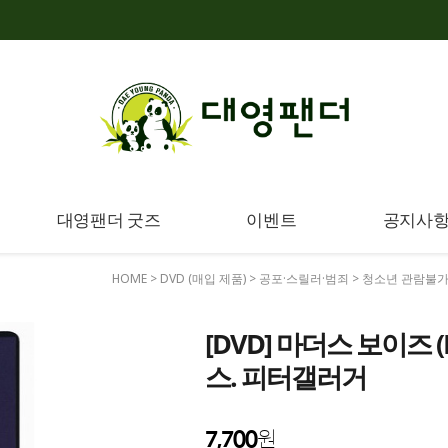
대영팬더 굿즈
이벤트
공지사
HOME
>
DVD (매입 제품)
>
공포·스릴러·범죄
>
청소년 관람불
[DVD] 마더스 보이즈 (
스. 피터갤러거
7,700
원