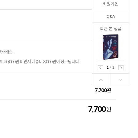
회원가입
Q&A
최근 본 상품
 택배배송
 50,000원 미만시 배송비 3,000원이 청구됩니다.
1
/
1
7,700
원
7,700
원