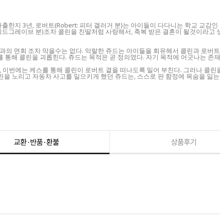
출한지 3년, 로버트(Robert: 피터 갤러거 분)는 아이들이 다다니는 학교 교감인 콜
바네사 레드그레이브 분)조차 콜린을 친딸처럼 사랑해서, 축복 받은 결혼이 될것이라
과의 면회 조차 막을수는 없다. 악랄한 쥬드는 아이들을 회유해서 콜린과 로버트
)를 통해 콜린을 괴롭힌다. 쥬드는 목적은 곧 정의였다. 자기 목적에 어긋나는 
이번에는 케스를 통해 콜린이 로버트 곁을 떠나도록 밀어 부친다. 그러나 콜린을 괴
린을 노리고 자동차 사고를 일으키게 했던 쥬드는, 스스로 판 함정에 목숨을 잃는
교환·반품·환불
상품후기