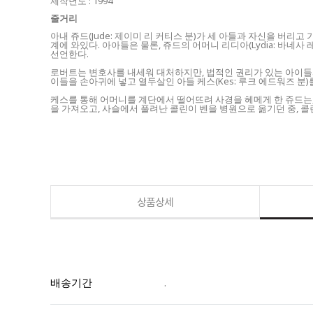
제작년도 : 1994
줄거리
아내 쥬드(Jude: 제이미 리 커티스 분)가 세 아들과 자신을 버리고 가
계에 와있다. 아아들은 물론, 쥬드의 어머니 리디아(Lydia: 
선언한다.
로버트는 변호사를 내세워 대처하지만, 법적인 권리가 있는 아이들
이들을 손아귀에 넣고 열두살인 아들 케스(Kes: 루크 에드워즈 분
케스를 통해 어머니를 계단에서 떨어뜨려 사경을 헤메게 한 쥬드는, 
을 가져오고, 사슬에서 풀려난 콜린이 벤을 병원으로 옮기던 중, 콜
상품상세
배송기간
.