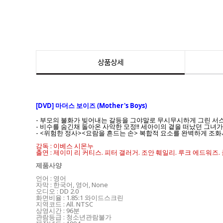
상품상세
[DVD] 마더스 보이즈 (Mother's Boys)
- 부모의 불화가 빚어내는 갈등을 그야말로 무시무시하게 그린 서스
- 비수를 숨긴채 돌아온 사악한 모정!! 세아이의 곁을 떠났던 그녀
- <위험한 정사><요람을 흔드는 손> 복합적 요소를 완벽하게 조
감독 : 이베스 시몬누
출연 : 제이미 리 커티스. 피터 갤러거. 조안 훼일리. 루크 에드워즈.
제품사양
언어 : 영어
자막 : 한국어, 영어, None
오디오 : DD 2.0
화면비율 : 1.85:1 와이드스크린
지역코드 : All. NTSC
상영시간 : 96분
관람등급 : 청소년관람불가