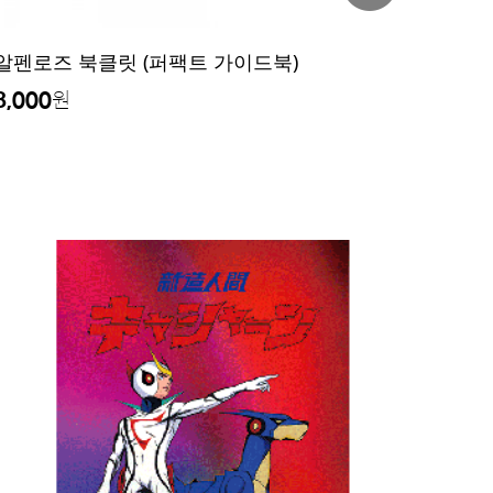
알펜로즈 북클릿 (퍼팩트 가이드북)
8,000
원