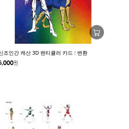
신조인간 캐산 3D 렌티큘러 카드 : 변환
6,000
원