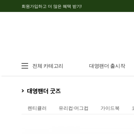
회원가입하고 더 많은 혜택 받기!
전체 카테고리
대영팬더 출시작
대영팬더 굿즈
렌티큘러
유리컵·머그컵
가이드북