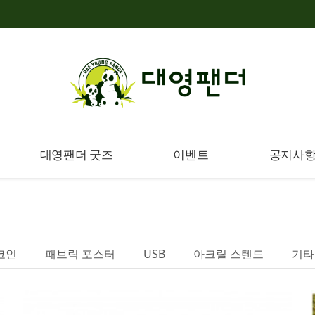
대영팬더 굿즈
이벤트
공지사
코인
패브릭 포스터
USB
아크릴 스텐드
기타