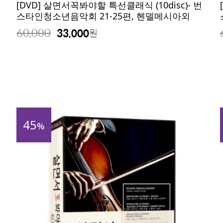
세
[DVD] 살면서꼭봐야할 특선클래식 (10disc)- 번
스타인청소년음악회 21-25편, 헨델메시아외
60,000
33,000
원
45
%