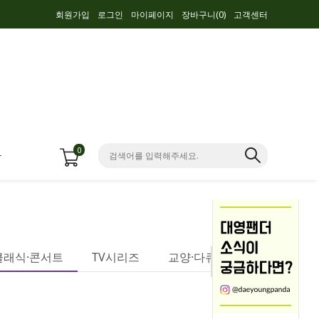
회원가입
로그인
마이페이지
장바구니(
0
)
고객센터
0
항
클래식·콘서트
TV시리즈
교양·다큐멘터리