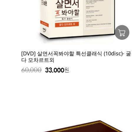
[DVD] 살면서꼭봐야할 특선클래식 (10disc)- 굴
다 모차르트외
60,000
33,000
원