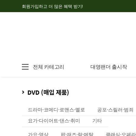
회원가입하고 더 많은 혜택 받기!
전체 카테고리
대영팬더 출시작
DVD (매입 제품)
드라마·코메디·로맨스·멜로
공포·스릴러·범죄
요가·다이어트·댄스·취미
기타
가요·영상
팝·재즈·락·메탈
클래식·오페라