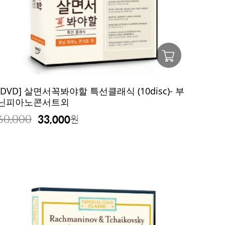
[DVD] 살면서꼭봐야할 특선클래식 (10disc)- 부
닌피아노콘서트외
60,000
33,000
원