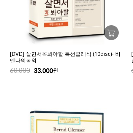
[DVD] 살면서꼭봐야할 특선클래식 (10disc)- 비
엔나의봄외
60,000
33,000
원