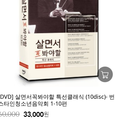
[DVD] 살면서꼭봐야할 특선클래식 (10disc)- 번
스타인청소년음악회 1-10편
60,000
33,000
원