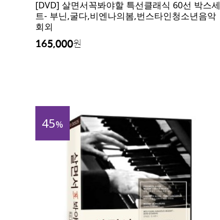
[DVD] 살면서꼭봐야할 특선클래식 60선 박스
트- 부닌,굴다,비엔나의봄,번스타인청소년음악
회외
165,000
원
45
%