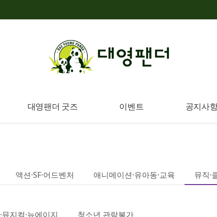
대영팬더 굿즈
이벤트
공지사
액션·SF·어드벤처
애니메이션·유아동·교육
뮤직·
·뮤지컬·뉴에이지
청소년 관람불가