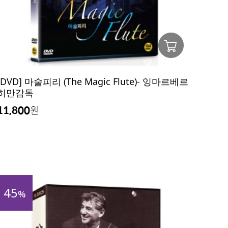
[DVD] 마술피리 (The Magic Flute)- 잉마르베르
히만감독
11,800
원
45
%