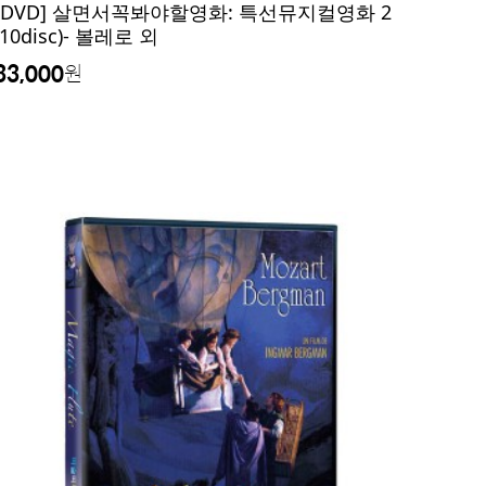
[DVD] 살면서꼭봐야할영화: 특선뮤지컬영화 2
(10disc)- 볼레로 외
33,000
원