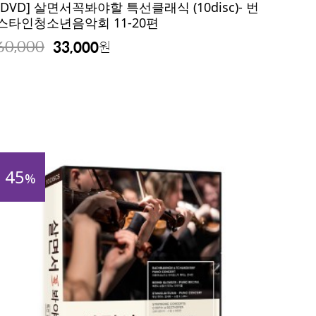
[DVD] 살면서꼭봐야할 특선클래식 (10disc)- 번
스타인청소년음악회 11-20편
60,000
33,000
원
45
%