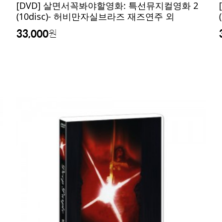
[DVD] 살면서꼭봐야할영화: 특선뮤지컬영화 2
(10disc)- 허비만자실브라즈 재즈연주 외
33,000
원