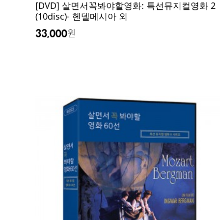
[DVD] 살면서꼭봐야할영화: 특선뮤지컬영화 2
(10disc)- 헨델메시아 외
33,000
원