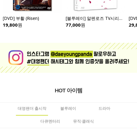
[DVD] 클리포드 빨간큰개 빅빅 전편 (10disc)- Clifford the Big Red Dog: Big Big
[DVD] 부활 (Risen)
29,800
원
19,800
원
HOT 아이템
대영팬더 출시작
블루레이
드라마
다큐멘터리
뮤직·클래식