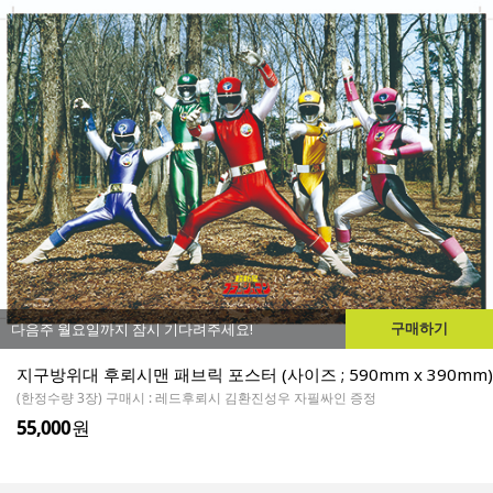
구매하기
다음주 월요일까지 잠시 기다려주세요!
지구방위대 후뢰시맨 패브릭 포스터 (사이즈 ; 590mm x 390mm)
(한정수량 3장) 구매시 : 레드후뢰시 김환진성우 자필싸인 증정
55,000
원