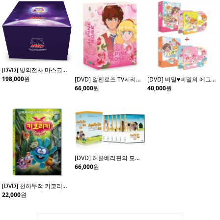
[DVD] 빛의전사 마스크맨 초회 한정판 (20disc)
198,000
원
[DVD] 알펜로즈 TV시리즈 (4disc)
[DVD] 비밀♥비밀의 에그엔젤 코코밍 Vol.1+ Vol.2 (4disc)
66,000
원
40,000
원
[DVD] 허클베리핀의 모험 (6Disc)
66,000
원
[DVD] 천하무적 키코리키 (Kikoriki: Team Invincible)- 데니스체르노프 감독
22,000
원