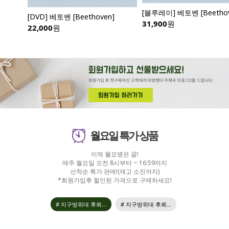
[블루레이] 베토벤 [Beethoven]
[DVD] 베토벤 [Beethoven]
31,900
원
22,000
원
월요일 특가 상품
이제 월요병은 끝!
매주 월요일 오전 8시부터 ~ 16:59까지
선착순 특가 판매!(재고 소진까지)
*회원가입후 할인된 가격으로 구매하세요!
# 지구방위대 후뢰...
# 지구방위대 후뢰...