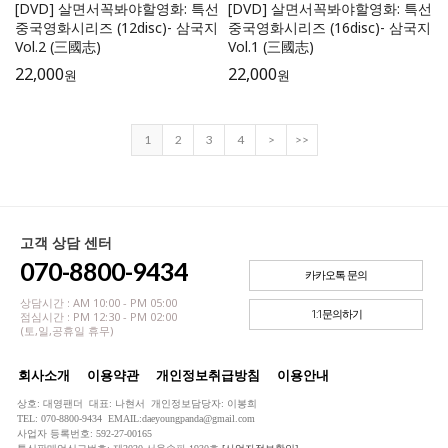
[DVD] 살면서꼭봐야할영화: 특선
[DVD] 살면서꼭봐야할영화: 특선
중국영화시리즈 (12disc)- 삼국지
중국영화시리즈 (16disc)- 삼국지
Vol.2 (三國志)
Vol.1 (三國志)
22,000
22,000
원
원
1
2
3
4
>
>>
고객 상담 센터
070-8800-9434
카카오톡 문의
상담시간 : AM 10:00 - PM 05:00
1:1문의하기
점심시간 : PM 12:30 - PM 02:00
(토,일,공휴일 휴무)
회사소개
이용약관
개인정보취급방침
이용안내
상호: 대영팬더 대표: 나현서 개인정보담당자: 이봉희
TEL: 070-8800-9434 EMAIL:daeyoungpanda@gmail.com
사업자 등록번호: 592-27-00165