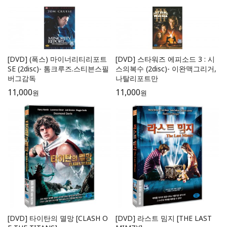
[DVD] (폭스) 마이너리티리포트
[DVD] 스타워즈 에피소드 3 : 시
SE (2disc)- 톰크루즈.스티븐스필
스의복수 (2disc)- 이완맥그리거,
버그감독
나탈리포트만
11,000
11,000
원
원
[DVD] 타이탄의 멸망 [CLASH O
[DVD] 라스트 밈지 [THE LAST