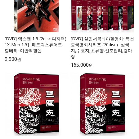
[DVD] 엑스맨 1.5 (2disc.디지팩)
[DVD] 살면서꼭봐야할영화: 특선
[ X-Men 1.5]- 패트릭스튜어트.
중국영화시리즈 (70disc)- 삼국
할베리. 이안맥겔렌
지,수호지,초류향,신조협려,경마
장
9,900
원
165,000
원