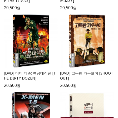
F THE TITANS]
MIMZY]
20,500
20,500
원
원
[DVD] 더티 더즌: 특공대작전 [T
[DVD] 고독한 카우보이 [SHOOT
HE DIRTY DOZEN]
OUT]
20,500
20,500
원
원