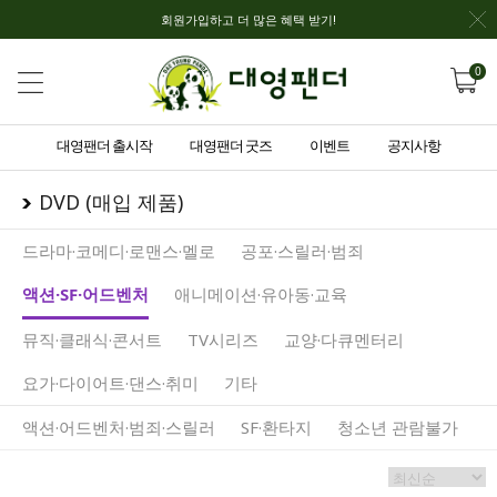
회원가입하고 더 많은 혜택 받기!
0
대영팬더 출시작
대영팬더 굿즈
이벤트
공지사항
DVD (매입 제품)
드라마·코메디·로맨스·멜로
공포·스릴러·범죄
액션·SF·어드벤처
애니메이션·유아동·교육
뮤직·클래식·콘서트
TV시리즈
교양·다큐멘터리
요가·다이어트·댄스·취미
기타
액션·어드벤처·범죄·스릴러
SF·환타지
청소년 관람불가