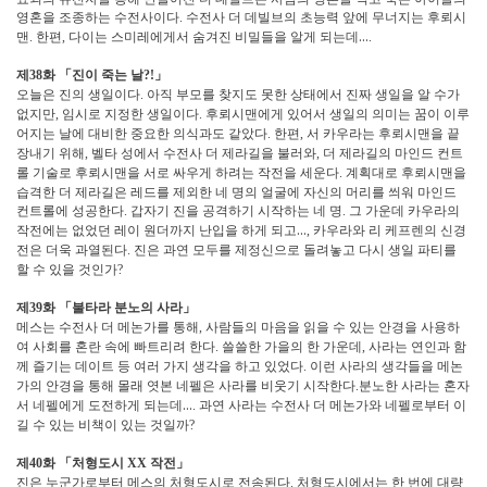
영혼을 조종하는 수전사이다
수전사 더 데빌브의 초능력 앞에 무너지는 후뢰시
.
맨
한편
다이는 스미레에게서 숨겨진 비밀들을 알게 되는데
…
.
,
.
제
화
「
진이 죽는 날
」
38
?!
오늘은 진의 생일이다
아직 부모를 찾지도 못한 상태에서 진짜 생일을 알 수가
.
없지만
임시로 지정한 생일이다
후뢰시맨에게 있어서 생일의 의미는 꿈이 이루
,
.
어지는 날에 대비한 중요한 의식과도 같았다
한편
서 카우라는 후뢰시맨을 끝
.
,
장내기 위해
벨타 성에서 수전사 더 제라길을 불러와
더 제라길의 마인드 컨트
,
,
롤 기술로 후뢰시맨을 서로 싸우게 하려는 작전을 세운다
계획대로 후뢰시맨을
.
습격한 더 제라길은 레드를 제외한 네 명의 얼굴에 자신의 머리를 씌워 마인드
컨트롤에 성공한다
갑자기 진을 공격하기 시작하는 네 명
그 가운데 카우라의
.
.
작전에는 없었던 레이 원더까지 난입을 하게 되고
…
카우라와 리 케프렌의 신경
,
전은 더욱 과열된다
진은 과연 모두를 제정신으로 돌려놓고 다시 생일 파티를
.
할 수 있을 것인가
?
제
화
「
불타라 분노의 사라
」
39
메스는 수전사 더 메논가를 통해
사람들의 마음을 읽을 수 있는 안경을 사용하
,
여 사회를 혼란 속에 빠트리려 한다
쓸쓸한 가을의 한 가운데
사라는 연인과 함
.
,
께 즐기는 데이트 등 여러 가지 생각을 하고 있었다
이런 사라의 생각들을 메논
.
가의 안경을 통해 몰래 엿본 네펠은 사라를 비웃기 시작한다
분노한 사라는 혼자
.
서 네펠에게 도전하게 되는데
…
과연 사라는 수전사 더 메논가와 네펠로부터 이
.
길 수 있는 비책이 있는 것일까
?
제
화
「
처형도시
작전
」
40
XX
진은 누군가로부터 메스의 처형도시로 전송된다
처형도시에서는 한 번에 대량
.