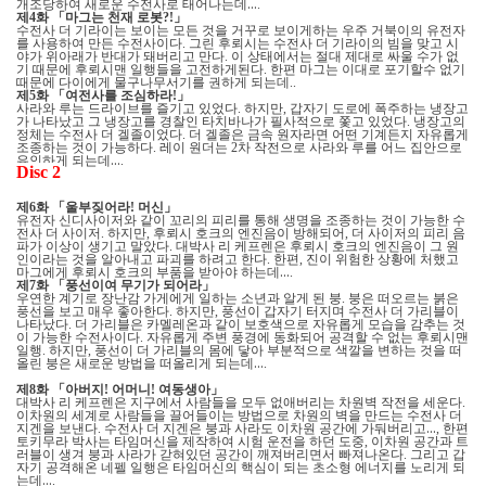
개조당하여 새로운 수전사로 태어나는데
…
.
제
화
「
마그는 천재 로봇
」
4
?!
수전사 더 기라이는 보이는 모든 것을 거꾸로 보이게하는 우주 거북이의 유전자
를 사용하여 만든 수전사이다
그린 후뢰시는 수전사 더 기라이의 빔을 맞고 시
.
야가 위아래가 반대가 돼버리고 만다
이 상태에서는 절대 제대로 싸울 수가 없
.
기 때문에 후뢰시맨 일행들을 고전하게된다
한편 마그는 이대로 포기할수 없기
.
때문에 다이에게 물구나무서기를 권하게 되는데
..
제
화
「
여전사를 조심하라
」
5
!
사라와 루는 드라이브를 즐기고 있었다
하지만
갑자기 도로에 폭주하는 냉장고
.
,
가 나타났고 그 냉장고를 경찰인 타치바나가 필사적으로 쫓고 있었다
냉장고의
.
정체는 수전사 더 겔졸이었다
더 겔졸은 금속 원자라면 어떤 기계든지 자유롭게
.
조종하는 것이 가능하다
레이 원더는
차 작전으로 사라와 루를 어느 집안으로
.
2
유인하게 되는데
…
.
Disc 2
제
화
「
울부짖어라
머신
」
6
!
유전자 신디사이저와 같이 꼬리의 피리를 통해 생명을 조종하는 것이 가능한 수
전사 더 사이저
하지만
후뢰시 호크의 엔진음이 방해되어
더 사이저의 피리 음
.
,
,
파가 이상이 생기고 말았다
대박사 리 케프렌은 후뢰시 호크의 엔진음이 그 원
.
인이라는 것을 알아내고 파괴를 하려고 한다
한편
진이 위험한 상황에 처했고
.
,
마그에게 후뢰시 호크의 부품을 받아야 하는데
…
.
제
화
「
풍선이여 무기가 되어라
」
7
우연한 계기로 장난감 가게에게 일하는 소년과 알게 된 붕
붕은 떠오르는 붉은
.
풍선을 보고 매우 좋아한다
하지만
풍선이 갑자기 터지며 수전사 더 가리블이
.
,
나타났다
더 가리블은 카멜레온과 같이 보호색으로 자유롭게 모습을 감추는 것
.
이 가능한 수전사이다
자유롭게 주변 풍경에 동화되어 공격할 수 없는 후뢰시맨
.
일행
하지만
풍선이 더 가리블의 몸에 닿아 부분적으로 색깔을 변하는 것을 떠
.
,
올린 붕은 새로운 방법을 떠올리게 되는데
…
.
제
화
「
아버지
어머니
여동생아
」
8
!
!
대박사 리 케프렌은 지구에서 사람들을 모두 없애버리는 차원벽 작전을 세운다
.
이차원의 세계로 사람들을 끌어들이는 방법으로 차원의 벽을 만드는 수전사 더
지겐을 보낸다
수전사 더 지겐은 붕과 사라도 이차원 공간에 가둬버리고
…
한편
.
,
토키무라 박사는 타임머신을 제작하여 시험 운전을 하던 도중
이차원 공간과 트
,
러블이 생겨 붕과 사라가 갇혀있던 공간이 깨져버리면서 빠져나온다
그리고 갑
.
자기 공격해온 네펠 일행은 타임머신의 핵심이 되는 초소형 에너지를 노리게 되
는데
…
.