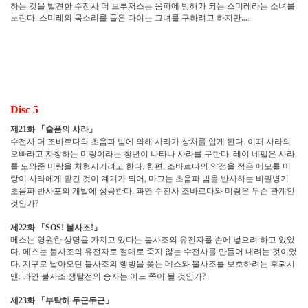
하는 것을 발견한 수전사 더 브루저스는 음파에 방해가 되는 스미레라는 소녀를
노린다
스미레의 목소리를 들은 다이는 그녀를 구하려고 하지만
…
.
.
Disc 5
제
화
「
슬픔의 사라
」
21
수전사 더 조바르다의 초음파 빔에 의해 사라가 상처를 입게 된다
이때 사라의
.
오빠라고 자칭하는 미랑이라는 청년이 나타나 사라를 구한다
레이 네펠은 사라
.
를 도와준 미랑을 처형시키려고 한다
한편
조바르다의 약점을 적은 메모를 미
.
,
랑이 사라에게 맡긴 것이 계기가 되어
마그는 초음파 빔을 반사하는 비밀병기
,
초음파 반사포의 개발에 성공한다
과연 수전사 조바르다와 미랑은 무슨 관계인
.
것인가
?
제
화
「
불사조
」
22
SOS!
!
메스는 영원한 생명을 가지고 있다는 불사조의 유전자를 손에 넣으려 하고 있었
다
메스는 불사조의 유전자로 절대로 죽지 않는 수전사를 만들어 내려는 것이었
.
다
지구로 날아오던 불사조의 행방을 쫓는 메스와 불사조를 보호하려는 후뢰시
.
맨
과연 불사조 쟁탈전의 승자는 어느 쪽이 될 것인가
.
?
제
화
「
부탁해 두근두근
」
23