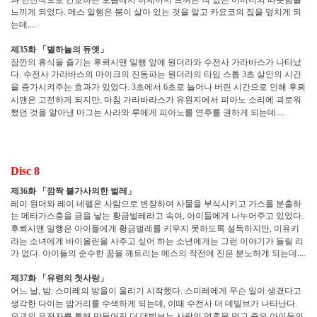
느끼게 되었다
메스 일행은 붕이 살아 있는 것을 알고 카요코의 집을 덮치게 되
.
는데
…
.
제
화
「
별하늘의 듀엣
」
35
잠깐의 휴식을 즐기는 후뢰시맨 일행 앞에 원더라와 수전사 가라바스가 나타났
다
수전사 가라바스의 마이크의 진동파는 원더라의 타임 스톱
초 살인의 시간
.
3
을 증가시켜주는 효과가 있었다
초에서
초로 늘어나 버린 시간으로 인해 후뢰
. 3
6
시맨은 고전하게 되지만
마침 가라바라스가 유원지에서 피아노 소리에 괴로워
,
했던 것을 알아낸 마그는 사라와 루에게 피아노를 연주를 권하게 되는데
…
.
Disc 8
제
화
「
깜짝 불가사의한 벌레
」
36
레이 원더와 레이 네펠은 사람으로 변장하여 사물을 부식시키고 가스를 분출하
는 메타가스충을 금을 낳는 황금벌레라고 속여
아이들에게 나누어주고 있었다
,
.
후뢰시맨 일행은 아이들에게 황금벌레를 키우지 못하도록 설득하지만
미유키
,
라는 소녀에게 바이올린을 사주고 싶어 하는 소년에게는 그런 이야기가 들릴 리
가 없다
아이들의 순수한 꿈을 깨트리는 메스의 작전에 진은 분노하게 되는데
…
.
.
제
화
「
유령의 첫사랑
」
37
어느 날
밤
스미레의 방울이 울리기 시작했다
스미레에게 무슨 일이 생겼다고
,
.
.
생각한 다이는 밤거리를 수색하게 되는데
이때 수전사 더 데빌브가 나타난다
,
.
요괴의 유전자를 통해 만들어진 더 데빌브는 사람의 영혼을 먹고 죽은 아이들의