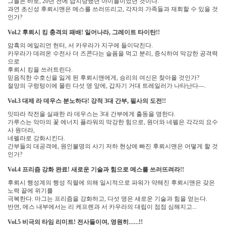
그들은 바로
년 전에 납치당했던 아이들이었던 것이다
, 20
.
과연 초신성 후뢰시맨은 메스를 쓰러뜨리고
각자의 가족들과 재회할 수 있을 것
,
인가
?
후뢰시 킹 충격의 패배
일어나라
그레이트 타이탄
Vol.2
!
,
!!
암흑의 에일리언 헌터
서 카우라가 지구에 들이닥친다
,
.
카우라가 데려온 수전사 더 즈콘다는 슬픔을 먹고 분리
증식하여 막강한 공격력
,
으로
후뢰시 킹을 쓰러트린다
.
믿음직한 수호신을 잃게 된 후뢰시맨에게
승리의 여신은 찾아올 것인가
,
?
절망의 구렁텅이에 몰린 다섯 명 앞에
갑자기 거대 트레일러가 나타난다
―
,
.
대제 라 데우스 분노하다
강적
대 간부
필사의 도전
Vol.3
!
3
,
!!
잇따라 작전을 실패한 라 데우스는
대 간부에게 출동을 명한다
3
.
가루스는 악마의 꽃 에너지 플라워의 막강한 힘으로
원더와 네펠은 각각의 요수
,
사 원더라
,
네펠라로 강화시킨다
.
간부들의 대공격에
원인불명의 사기 저하 현상에 빠진 후뢰시맨은 어떻게 할 것
,
인가
?
프리즘 강화 완료
새로운 기술과 힘으로 메스를 쓰러뜨려라
Vol.4
!
!!
후뢰시 행성계의 행성 직렬에 의해 일시적으로 파워가 약해진 후뢰시맨은 갖은
노력 끝에 위기를
극복한다
마그는 프리즘을 강화하고
다섯 명은 새로운 기술과 힘을 얻는다
.
,
.
반면
메스 내부에서는 리 케프렌과 서 카우라의 대립이 점점 심해지고
,
...
비극의 타임 리미트
전사들이여
영원히
……
Vol.5
!
,
!!