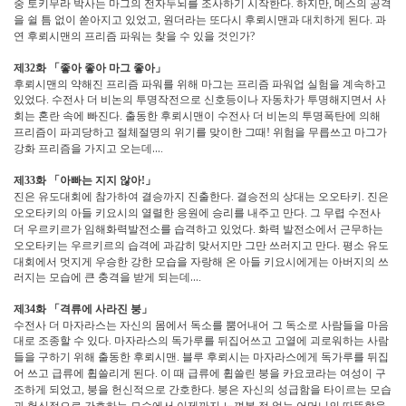
중 토키무라 박사는 마그의 전자두뇌를 조사하기 시작한다
하지만
메스의 공격
.
,
을 쉴 틈 없이 쏟아지고 있었고
원더라는 또다시 후뢰시맨과 대치하게 된다
과
,
.
연 후뢰시맨의 프리즘 파워는 찾을 수 있을 것인가
?
제
화
「
좋아 좋아 마그 좋아
」
32
후뢰시맨의 약해진 프리즘 파워를 위해 마그는 프리즘 파워업 실험을 계속하고
있었다
수전사 더 비논의 투명작전으로 신호등이나 자동차가 투명해지면서 사
.
회는 혼란 속에 빠진다
출동한 후뢰시맨이 수전사 더 비논의 투명폭탄에 의해
.
프리즘이 파괴당하고 절체절명의 위기를 맞이한 그때
위험을 무릅쓰고 마그가
!
강화 프리즘을 가지고 오는데
…
.
제
화
「
아빠는 지지 않아
」
33
!
진은 유도대회에 참가하여 결승까지 진출한다
결승전의 상대는 오오타키
진은
.
.
오오타키의 아들 키요시의 열렬한 응원에 승리를 내주고 만다
그 무렵 수전사
.
더 우르키르가 임해화력발전소를 습격하고 있었다
화력 발전소에서 근무하는
.
오오타키는 우르키르의 습격에 과감히 맞서지만 그만 쓰러지고 만다
평소 유도
.
대회에서 멋지게 우승한 강한 모습을 자랑해 온 아들 키요시에게는 아버지의 쓰
러지는 모습에 큰 충격을 받게 되는데
…
.
제
화
「
격류에 사라진 붕
」
34
수전사 더 마자라스는 자신의 몸에서 독소를 뿜어내어 그 독소로 사람들을 마음
대로 조종할 수 있다
마자라스의 독가루를 뒤집어쓰고 고열에 괴로워하는 사람
.
들을 구하기 위해 출동한 후뢰시맨
블루 후뢰시는 마자라스에게 독가루를 뒤집
.
어 쓰고 급류에 휩쓸리게 된다
이 때 급류에 휩쓸린 붕을 카요코라는 여성이 구
.
조하게 되었고
붕을 헌신적으로 간호한다
붕은 자신의 성급함을 타이르는 모습
,
.
과 헌신적으로 간호하는 모습에서 이제까지 느껴본 적 없는 어머니의 따뜻함을