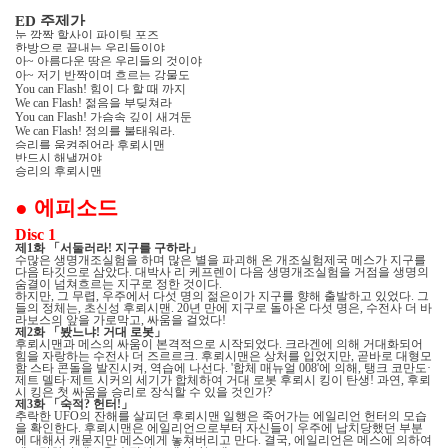
주제가
ED
눈 깜짝 할사이 파이팅 포즈
한방으로 끝내는 우리들이야
아
아름다운 땅은 우리들의 것이야
~
아
저기 반짝이며 흐르는 강물도
~
힘이 다 할 때 까지
You can Flash!
젊음을 부딪쳐라
We can Flash!
가슴속 깊이 새겨둔
You can Flash!
정의를 불태워라
We can Flash!
.
승리를 움켜쥐어라 후뢰시맨
반드시 해낼꺼야
승리의 후뢰시맨
●
에피소드
Disc 1
제
화
「
서둘러라
지구를 구하라
」
1
!
수많은 생명개조실험을 하며 많은 별을 파괴해 온 개조실험제국 메스가 지구를
다음 타깃으로 삼았다
대박사 리 케프렌이 다음 생명개조실험을 거점을 생명의
.
숨결이 넘쳐흐르는 지구로 정한 것이다
.
하지만
그 무렵
우주에서 다섯 명의 젊은이가 지구를 향해 출발하고 있었다
그
,
,
.
들의 정체는
초신성 후뢰시맨
년 만에 지구로 돌아온 다섯 명은
수전사 더 바
,
. 20
,
라보스의 앞을 가로막고
싸움을 걸었다
,
!
제
화
「
봤느냐
거대 로봇
」
2
!
후뢰시맨과 메스의 싸움이 본격적으로 시작되었다
크라겐에 의해 거대화되어
.
힘을 자랑하는 수전사 더 즈르르크
후뢰시맨은 상처를 입었지만
곧바로 대형모
.
,
함 스타 콘돌을 발진시켜
역습에 나선다
합체 매뉴얼
에 의해
탱크 코만도
,
. '
008'
,
·
제트 델타
제트 시커의 세기가 합체하여 거대 로봇 후뢰시 킹이 탄생
과연
후뢰
·
!
,
시 킹은 첫 싸움을 승리로 장식할 수 있을 것인가
?
제
화
「
숙적
헌터
」
3
?
!
추락한
의 잔해를 살피던 후뢰시맨 일행은 죽어가는 에일리언 헌터의 모습
UFO
을 확인한다
후뢰시맨은 에일리언으로부터 자신들이 우주에 납치당했던 부분
.
에 대해서 캐묻지만 메스에게 놓쳐버리고 만다
결국
에일리언은 메스에 의하여
.
,