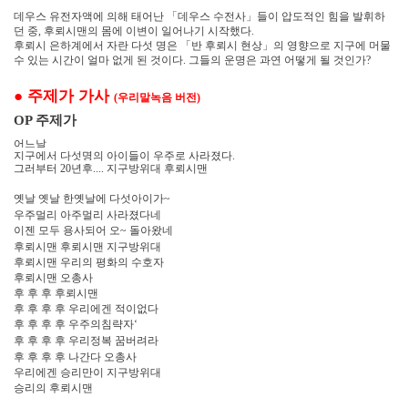
데우스 유전자액에 의해 태어난
「
데우스 수전사
」
들이 압도적인 힘을 발휘하
던 중
후뢰시맨의 몸에 이변이 일어나기 시작했다
,
.
후뢰시 은하계에서 자란 다섯 명은
「
반 후뢰시 현상
」
의 영향으로 지구에 머물
수 있는 시간이 얼마 없게 된 것이다
그들의 운명은 과연 어떻게 될 것인가
.
?
●
주제가 가사
우리말녹음 버전
(
)
주제가
OP
어느날
지구에서 다섯명의 아이들이 우주로 사라졌다
.
그러부터
년후
지구방위대 후뢰시맨
20
....
옛날 옛날 한옛날에 다섯아이가
~
우주멀리 아주멀리 사라졌다네
이젠 모두 용사되어 오
돌아왔네
~
후뢰시맨 후뢰시맨 지구방위대
후뢰시맨 우리의 평화의 수호자
후뢰시맨 오총사
후 후 후 후뢰시맨
후 후 후 후 우리에겐 적이없다
후 후 후 후 우주의침략자
‘
후 후 후 후 우리정복 꿈버려라
후 후 후 후 나간다 오총사
우리에겐 승리만이 지구방위대
승리의 후뢰시맨