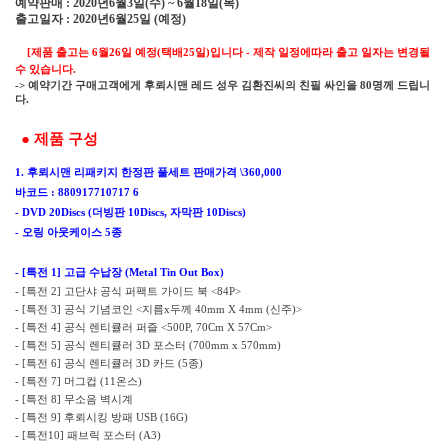
예약판매
년
월
일
수
월
일
목
: 2020
6
3
(
) ~ 6
18
(
)
출고일자
년
월
일
예정
: 2020
6
25
(
)
[
제품 출고는
6
월
26
일 예정
(
택배
25
일
)
입니다
-
제작 일정에따라 출고 일자는 변경될
수 있습니다
.
예약기간 구매고객에게 후뢰시맨 레드 성우 김환진씨의 친필 싸인을
명께 드립니
->
80
다
.
●
제품 구성
후뢰시맨 리패키지 한정판 풀세트 판매가격
1.
\360,000
바코드
: 880917710717 6
- DVD 20Discs (
더빙판
10Discs,
자막판
10Discs)
-
오링 아웃케이스
5
종
- [
특전
1]
고급 수납장
(Metal Tin Out Box)
특전
고단샤 공식 퍼팩트 가이드 북
- [
2]
<84P>
특전
공식 기념코인
지름
두께
신주
- [
3]
<
x
40mm X 4mm (
)>
특전
공식 렌티큘러 퍼즐
- [
4]
<500P, 70Cm X 57Cm>
특전
공식 렌티큘러
포스터
- [
5]
3D
(700mm x 570mm)
특전
공식 렌티큘러
카드
종
- [
6]
3D
(5
)
- [
특전
7]
머그컵
(11
온스
)
- [
특전
8]
무소음 벽시계
- [
특전
9]
후뢰시킹 방패
USB (16G)
- [
특전
10]
패브릭 포스터
(A3)