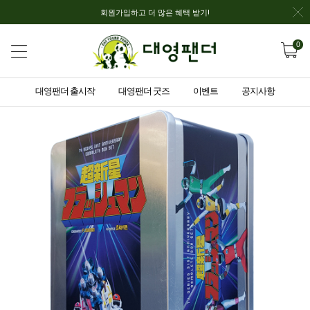
회원가입하고 더 많은 혜택 받기!
0
대영팬더 출시작
대영팬더 굿즈
이벤트
공지사항