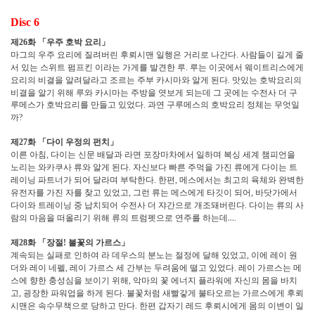
Disc 6
제
화
「
우주 호박 요리
」
26
마그의 우주 요리에 질려버린 후뢰시맨 일행은 거리로 나간다
사람들이 길게 줄
.
서 있는 스위트 펌프킨 이라는 가게를 발견한 루
루는 이곳에서 웨이트리스에게
.
요리의 비결을 알려달라고 조르는 주부 카시마와 알게 된다
맛있는 호박요리의
.
비결을 알기 위해 루와 카시마는 주방을 엿보게 되는데 그 곳에는 수전사 더 구
루메스가 호박요리를 만들고 있었다
과연 구루메스의 호박요리 정체는 무엇일
.
까
?
제
화
「
다이 우정의 펀치
」
27
이른 아침
다이는 신문 배달과 라면 포장마차에서 일하며 복싱 세계 챔피언을
,
노리는 와카쿠사 류와 알게 된다
자신보다 빠른 주먹을 가진 류에게 다이는 트
.
레이닝 파트너가 되어 달라며 부탁한다
한편
메스에서는 최고의 육체와 완벽한
.
,
유전자를 가진 자를 찾고 있었고
그런 류는 메스에게 타깃이 되어
바닷가에서
,
,
다이와 트레이닝 중 납치되어 수전사 더 쟈간으로 개조돼버린다
다이는 류의 사
.
람의 마음을 떠올리기 위해 류의 트럼펫으로 연주를 하는데
…
.
제
화
「
장절
불꽃의 가르스
」
28
!
계속되는 실패로 인하여 라 데우스의 분노는 절정에 달해 있었고
이에 레이 원
,
더와 레이 네펠
레이 가르스 세 간부는 두려움에 떨고 있었다
레이 가르스는 메
,
.
스에 향한 충성심을 보이기 위해
악마의 꽃 에너지 플라워에 자신의 몸을 바치
,
고
굉장한 파워업을 하게 된다
불꽃처럼 새빨갛게 불타오르는 가르스에게 후뢰
,
.
시맨은 속수무책으로 당하고 만다
한편 갑자기 레드 후뢰시에게 몸의 이변이 일
.