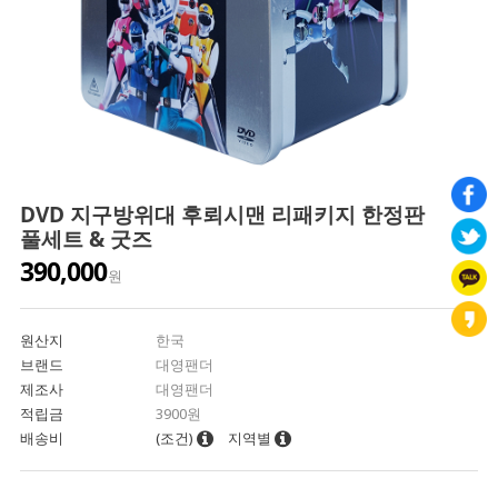
DVD 지구방위대 후뢰시맨 리패키지 한정판
풀세트 & 굿즈
390,000
원
원산지
한국
브랜드
대영팬더
제조사
대영팬더
적립금
3900원
배송비
(조건)
지역별