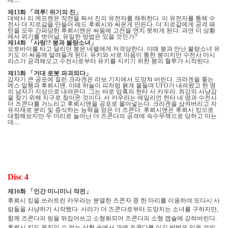
.
제
화
「
격투
위기의 진
」
13
!
대박사 리 케프렌은 작전을 짜서 진의 유전자를 채취한다
이 유전자를 통해 수
.
전사 더 지르갈을 만들어 레드 후뢰시와 싸운게 만든다
더 지르갈에게 공격 패
.
턴을 모두 간파당한 후뢰시맨은 싸움에 고전을 면치 못하게 된다
과연 이 상황
.
에서 위기를 벗어날
유일한 방법은 있을 것인가
,
?
제
화
「
사랑
붕과 불량소녀
」
14
!?
오토바이를 타고 달리던 붕은 네펠에게 저격당한다
이때 붕과 만난 불량소녀 유
.
키도 이 싸움에 말려들게 된다
유키와 서로 마음이 통한 붕이지만 수전사 마시
.
라스가 공격해오고 수전사로부터 유키를 지키기 위한 붕의 혈투가 시작된다
.
제
화
「
거대 로봇 파괴되다
」
15
갑자기 큰 공포에 질린 크라겐은 라보 기지에서 도망쳐 버린다
크라겐을 쫓는
.
메스 일행과 후뢰시맨
이때 하늘이 피처럼 붉게 물들며
가 내려왔고 한 명
.
UFO
의 남자가 지상으로 내려온다
그는 바로 암흑의 헌터 서 카우라
최강의 사냥감
.
.
을 찾기 위해 지구로 찾아온 것이다
서 카우라는 에일리언 헌터 네 명과 수전사
.
더 즈콘다를 거느리고 후뢰시맨을 공포로 몰아넣는다
크라겐을 삼켜버리고 자
.
유자재로 분리 및 증식하는 능력을 얻은 더 즈콘다
후뢰시맨은 후뢰시 킹으로
.
대항해보지만 두 마리로 늘어난 더 즈콘다의 공격에 속수무책으로 당하고 마는
데
…
.
Disc 4
제
화
「
인간 미니미니 작전
」
16
후뢰시 킹을 쓰러트린 카우라는 분열한 즈콘자 중 한 마리를 이용하여 또다시 사
람들을 사냥하기 시작했다
사라가 더 즈콘다로부터 도망치는 소녀를 구하지만
.
,
함께 즈콘다의 링을 뒤집어쓰고 소형화되어 즈콘다의 소형 캡슐에 갇혀버린다
.
후뢰시 킹도 움직일 수 없는 상황 속에서 과연 즈콘다를 이길 방법은 있을 것인