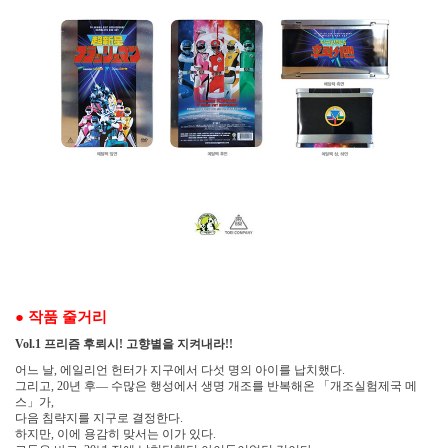
●
작품 줄거리
프리즘 후뢰시
고향별을 지켜내라
Vol.1
!
!!
어느 날
에일리언 헌터가 지구에서 다섯 명의 아이를 납치했다
,
.
그리고
년 후
―
수많은 행성에서 생명 개조를 반복해온
「
개조실험제국 메
, 20
스
」
가
,
다음 침략지를 지구로 결정한다
.
하지만
이에 용감히 맞서는 이가 있다
,
.