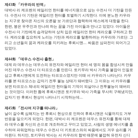
제
화
「
카우라의 반역
」
43
대박사 리 케프렌의 에일리언 헌터를 에너지원으로 삼는 수전사 더 기탄을 만든
다
수전사 더 기탄은 에일리언 헌터를 토벌하기 시작한다
이에 분노한 카우라
.
.
는 지구로 찾아온 자신의 오른팔 보 가르단과 협력하여 메스에게 대항을 한다
.
한편
붕은 우주인과 만나려 하는 꿈을 가진 아이들과 만나고 있었다
아이들은
,
.
수전사 더 기탄에게 습격당하여 상처 입은 에일리언 헌터 케라오를 구하려고 한
다
케라오를 집요하게 노리는 기탄과 케라오를 탈환하려는 카우라와 가르단
그
.
.
리고 소년들의 꿈과 케라오를 지키려는 후뢰시맨
…
싸움은 삼파전이 되어가고
.
있었다
.
제
화
「
데우스 수전사 출현
」
44
대제 라 데우스는 데우스의 유전자와 에일리언 헌터 세 명의 몸을 합성시켜 만들
어진 데우스 수전사 더 타프모스를 만든다
토키무라 박사 가족을 붙잡아 인질로
.
삼고 후뢰시맨에게 도전하는 타프모스였지만 이때 서 카우라가 나타난다
카우
.
라를 본 타프모스는 갑자기 전투 불능 상태가 돼버렸다
그 이유는 서 카우라를
.
보면 타프모스 체내의 에일리언 헌터들의 기억이 되살아나 전투불능이 돼버리
는 것이었다
이러한 틈에 후뢰시맨은 토키무라 박사 가족을 무사히 구해냈지만
.
,
갑자기 반 후뢰시 현상이 나타나기 시작하는데
…
.
제
화
「
전사여 지구를 떠나라
」
45
날이 갈수록 심해지는 반 후뢰시 현상으로 인하여 후뢰시맨은 식물까지도 거부
반응을 일으키게 되었다
한편
대박사 리 케프렌은 데우스 유전자를 통해 대제
.
,
라 데우스를 자신의 손으로 개조하려고 꾸미고 있었고
사람의 생명 에너지를 흡
,
수하여 파워업하는 데우스 수전사 더 키트로스와의 싸움에서도 겨우 승리를 거
머쥔다
하지만
토키무라 박사는 서 카우라의 협박 때문에 붙잡혀 유전자 신디
.
,