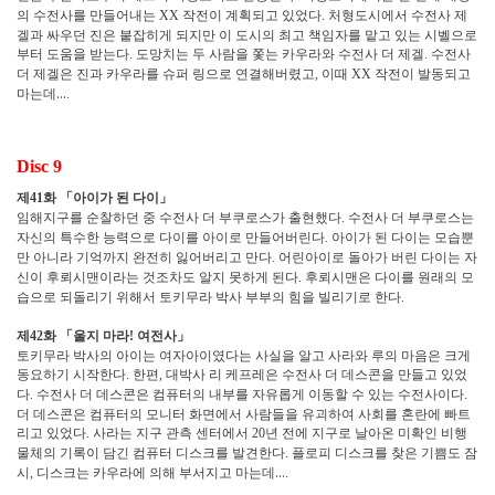
의 수전사를 만들어내는
작전이 계획되고 있었다
처형도시에서 수전사 제
XX
.
겔과 싸우던 진은 붙잡히게 되지만 이 도시의 최고 책임자를 맡고 있는 시벨으로
부터 도움을 받는다
도망치는 두 사람을 쫓는 카우라와 수전사 더 제겔
수전사
.
.
더 제겔은 진과 카우라를 슈퍼 링으로 연결해버렸고
이때
작전이 발동되고
,
XX
마는데
…
.
Disc 9
제
화
「
아이가 된 다이
」
41
임해지구를 순찰하던 중 수전사 더 부쿠로스가 출현했다
수전사 더 부쿠로스는
.
자신의 특수한 능력으로 다이를 아이로 만들어버린다
아이가 된 다이는 모습뿐
.
만 아니라 기억까지 완전히 잃어버리고 만다
어린아이로 돌아가 버린 다이는 자
.
신이 후뢰시맨이라는 것조차도 알지 못하게 된다
후뢰시맨은 다이를 원래의 모
.
습으로 되돌리기 위해서 토키무라 박사 부부의 힘을 빌리기로 한다
.
제
화
「
울지 마라
여전사
」
42
!
토키무라 박사의 아이는 여자아이였다는 사실을 알고 사라와 루의 마음은 크게
동요하기 시작한다
한편
대박사 리 케프레은 수전사 더 데스콘을 만들고 있었
.
,
다
수전사 더 데스콘은 컴퓨터의 내부를 자유롭게 이동할 수 있는 수전사이다
.
.
더 데스콘은 컴퓨터의 모니터 화면에서 사람들을 유괴하여 사회를 혼란에 빠트
리고 있었다
사라는 지구 관측 센터에서
년 전에 지구로 날아온 미확인 비행
.
20
물체의 기록이 담긴 컴퓨터 디스크를 발견한다
플로피 디스크를 찾은 기쁨도 잠
.
시
디스크는 카우라에 의해 부서지고 마는데
…
,
.