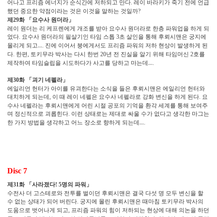
어나고 프리즘 에너지가 순식간에 저하되고 만다
레이 바라키가 죽기 전에 언급
.
했던 중요한 약점이라는 것은 이것을 말하는 것일까
?
제
화
「
요수사 원더라
」
29
레이 원더는 리 케프렌에게 개조를 받아 요수사 원더라로 한층 파워업을 하게 되
었다
요수사 원더라의 필살기인 타임 스톱
초 살인을 통해 후뢰시맨은 궁지에
.
3
몰리게 되고
…
진에 이어서 붕에게서도 프리즘 파워의 저하 현상이 발생하게 된
.
다
한편
토키무라 박사는 다시 한번
년 전 진실을 알기 위해 타임머신
호를
.
,
20
2
제작하여 타임슬립을 시도하다가 사고를 당하고 마는데
…
.
제
화
「
괴기 네펠라
」
30
에일리언 헌터가 아이를 유괴한다는 소식을 들은 후뢰시맨은 에일리언 헌터와
대치하게 되는데
이 때 레이 네펠은 요수사 네펠라로 강화 변신을 하게 된다
요
,
.
수사 네펠라는 후뢰시맨에게 어린 시절 공포의 기억을 환각 세계를 통해 보여주
며 정신적으로 괴롭힌다
이런 상태로는 제대로 싸울 수가 없다고 생각한 마그는
.
한 가지 방법을 생각하고 어느 장소로 향하게 되는데
…
.
Disc 7
제
화
「
사라졌다
명의 파워
」
31
! 5
수전사 더 고스테로와 전투를 벌이던 후뢰시맨은 결국 다섯 명 모두 변신을 할
수 없는 상태가 되어 버린다
궁지에 몰린 후뢰시맨은 때마침 토키무라 박사의
.
도움으로 벗어나게 되고
프리즘 파워의 힘이 저하되는 현상에 대해 의논을 하던
,