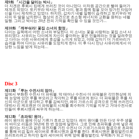
제
화
「
시간을 달리는 박사
」
9
더 지겐은 후뢰시 킹에게 쓰러진 것이 아니었다
이차원 공간으로 빨려 들어가
.
재개조 되었다
토키무라 박사는 진과 다이
붕과 함께 힘을 모아 망가진 타임머
.
,
신을 다시 제작하고 있었다
하지만
갑자기 네펠 일행이 습격하고 토키무라 박
.
,
사의 두 딸을 납치한다
협상의 조건으로 초소형 에너지와 교환을 원하는 네펠
.
일행
그리고 박사는
년 전의 기억을 확인할 수 있을 것인가
…
.
20
.
제
화
「
깨부숴라
꽃집 소녀의 함정
」
10
!
다이는 길목에서 어떤 소녀와 부딪힌다
이 소녀는 꽃을 사랑하는 꽃집 소녀 사
.
유리였다
사유리는 다이에게 자신이 좋아하는 꽃은 민들레라는 것을 알려주었
.
고 다이는 이런 사유리에게 호감을 느끼게 되었고
이때 갑자기 더 가르바리가
,
습격을 하여 다이는 사유리를 도망치게 한다
이 후 다시 만난 사유리에게서 이
.
상한 느낌을 받게 되는데
…
.
Disc 3
제
화
「
루는 수전사의 엄마
」
11
알에서 부화한 수전사 더 파워블
막 태어난 수전사 더 파워블은 각인현상에 의
.
해 눈앞에 있던 루를 부모라고 착각하고 루를 따르게 된다
더 파워블은 루를 자
.
신의 아군으로 생각하고 루를 감싸지만
레이 가르스의 공격으로 인해 쓰러진다
,
.
대박사 리 케프렌은 더 파워블의 시체를 회수하여 기억을 지우고 거대수전사로
만들어 후뢰시맨과 싸우게 하는데
…
.
제
화
「
초파워
원더
」
12
!
레이 원더의 몸에 이상 기류가 흐르고 있었다
레이 원더를 만든 다섯 우주 생물
.
의 바이오 리듬은
년에 한 번 정점에 달한다
그로 인해 초파워를 손에 넣은 레
50
.
이 원더는 자신과 같은 유전자를 가진 수전사 더 기르기스와의 협공으로 초파워
를 통해 비검 킬러 세이버로 후뢰시맨과 결투를 한다
후뢰시맨은 롤링발칸으로
.
쓰러트리려고 하지만 킬러 세이버의 위력 앞에 롤링발칸도 무력화가 되고 마는
데
…