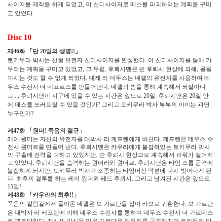
사이저를 제작을 하게 되었고
이 신디사이저로 메스를 파괴하려는 계획을 꾸미
,
고 있었다
.
Disc 10
제
화
「
단
일의 생명
」
46
20
!!
토키무라 박사는 신형 유전자 신디사이저를 완성했다
이 신디사이저를 통해 카
.
우라는 계획을 꾸미고 있었고
그 무렵
후뢰시맨은 반 후뢰시 현상에 의해
물을
,
,
,
마시는 것도 할 수 없게 되었다
대제 라 데우스는 네펠의 유전자를 사용하여 데
.
우스 수전사 더 네프르스를 만들어낸다
네펠의 빔을 통해 계속해서 되살아나
.
고
…
후뢰시맨이 지구에 있을 수 있는 시간은 앞으로
일
후뢰시맨은
일 안
,
20
.
20
에 메스를 쓰러트릴 수 있을 것인가
그리고 토키무라 박사 부부의 아이는 과연
?
누구인가
?
제
화
「
원더
죽음의 절규
」
47
!
레이 원더는 자신의 유전자를 대박사 리 케프렌에게 바친다
케프렌은 데우스 수
.
전사 원더르를 만들어 낸다
후뢰시맨은 카우라에게 붙잡혀있는 토키무라 박사
.
의 구출에 전력을 다하고 있었지만
반 후뢰시 현상으로 계속해서 파워가 떨어지
,
고 있었다
후뢰시맨을 습격하는 원더라와 원더르
후뢰시맨은 타임 스톱 공격에
.
.
붙잡히게 되지만
토키무라 박사가 조종하는 타임머신 덕분에 다시 벗어나게 된
,
다
최후의 결투를 하는 레이 원더와 레드 후뢰시
그리고 남겨진 시간은 앞으로
.
.
일
15
!
제
화
「
카우라의 최후
」
48
!!
죽음의 갈림길에서 돌아온 네펠은 보 가르단을 잡아 라보로 귀환한다
보 가르단
.
은 대박사 리 케프렌에 의해 데우스 수전사를 통하여 데우스 수전사 더 가르데스
로 개조당한다
자신의 의식을 잃은 가르단은 카우라를 공격하지만 토키무라 박