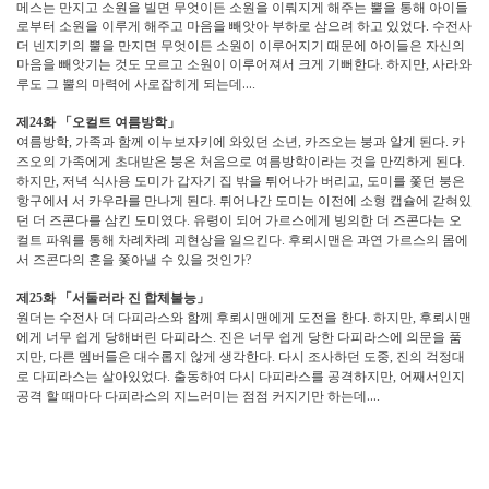
메스는 만지고 소원을 빌면 무엇이든 소원을 이뤄지게 해주는 뿔을 통해 아이들
로부터 소원을 이루게 해주고 마음을 빼앗아 부하로 삼으려 하고 있었다
수전사
.
더 넨지키의 뿔을 만지면 무엇이든 소원이 이루어지기 때문에 아이들은 자신의
마음을 빼앗기는 것도 모르고 소원이 이루어져서 크게 기뻐한다
하지만
사라와
.
,
루도 그 뿔의 마력에 사로잡히게 되는데
…
.
제
화
「
오컬트 여름방학
」
24
여름방학
가족과 함께 이누보자키에 와있던 소년
카즈오는 붕과 알게 된다
카
,
,
.
즈오의 가족에게 초대받은 붕은 처음으로 여름방학이라는 것을 만끽하게 된다
.
하지만
저녁 식사용 도미가 갑자기 집 밖을 튀어나가 버리고
도미를 쫓던 붕은
,
,
항구에서 서 카우라를 만나게 된다
튀어나간 도미는 이전에 소형 캡슐에 갇혀있
.
던 더 즈콘다를 삼킨 도미였다
유령이 되어 가르스에게 빙의한 더 즈콘다는 오
.
컬트 파워를 통해 차례차례 괴현상을 일으킨다
후뢰시맨은 과연 가르스의 몸에
.
서 즈콘다의 혼을 쫓아낼 수 있을 것인가
?
제
화
「
서둘러라 진 합체불능
」
25
원더는 수전사 더 다피라스와 함께 후뢰시맨에게 도전을 한다
하지만
후뢰시맨
.
,
에게 너무 쉽게 당해버린 다피라스
진은 너무 쉽게 당한 다피라스에 의문을 품
.
지만
다른 멤버들은 대수롭지 않게 생각한다
다시 조사하던 도중
진의 걱정대
,
.
,
로 다피라스는 살아있었다
출동하여 다시 다피라스를 공격하지만
어째서인지
.
,
공격 할 때마다 다피라스의 지느러미는 점점 커지기만 하는데
…
.