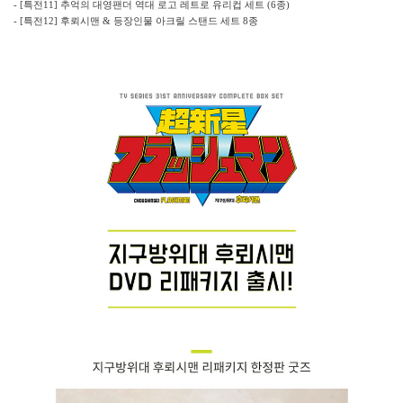
- [
특전
11]
추억의 대영팬더 역대 로고 레트로 유리컵 세트
(6
종
)
- [
특전
12]
후뢰시맨
&
등장인물 아크릴 스탠드 세트
8
종