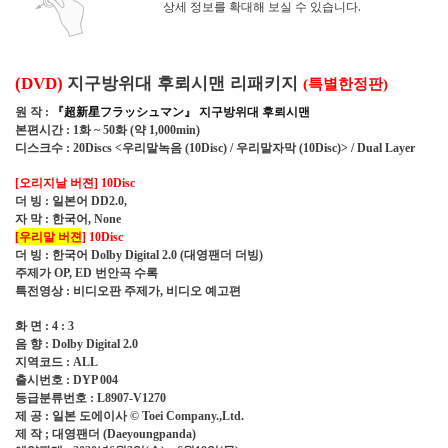
상세 정보를 확대해 보실 수 있습니다.
지구방위대 후뢰시맨 리패키지
특별한정판
(DVD)
(
)
원 작
『
超新星
フラッシュマン
』
지구방위대 후뢰시맨
:
본편시간
화
화
약
: 1
~ 50
(
1,000min)
디스크수
우리말녹음
우리말자막
: 20Discs <
(10Disc) /
(10Disc)> / Dual Layer
오리지날 버젼
[
]
10Disc
더 빙
일본어
:
DD2.0,
자 막
한국어
:
, None
우리말 버젼
[
] 10Disc
더 빙
한국어
대영팬더 더빙
:
Dolby Digital 2.0 (
)
주제가
번안곡 수록
OP, ED
특전영상
비디오판 주제가
비디오 예고편
:
,
화 면
: 4 : 3
음 향
: Dolby Digital 2.0
지역코드
: ALL
출시번호
: DYP 004
등급분류번호
: L8907-V1270
제 공
일본 도에이사
:
© Toei Company.,Ltd.
제 작
대영팬더
;
(Daeyoungpanda)