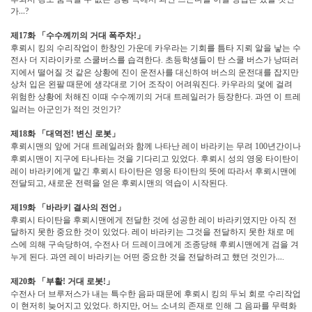
가
…
?
제
화
「
수수께끼의 거대 폭주차
」
17
!
후뢰시 킹의 수리작업이 한창인 가운데 카우라는 기회를 틈타 지뢰 알을 낳는 수
전사 더 지라이카로 스쿨버스를 습격한다
초등학생들이 탄 스쿨 버스가 낭떠러
.
지에서 떨어질 것 같은 상황에 진이 운전사를 대신하여 버스의 운전대를 잡지만
상처 입은 왼팔 때문에 생각대로 기어 조작이 어려워진다
카우라의 덫에 걸려
.
위험한 상황에 처해진 이때 수수께끼의 거대 트레일러가 등장한다
과연 이 트레
.
일러는 아군인가 적인 것인가
?
제
화
「
대역전
변신 로봇
」
18
!
후뢰시맨의 앞에 거대 트레일러와 함께 나타난 레이 바라키는 무려
년간이나
100
후뢰시맨이 지구에 타나타는 것을 기다리고 있었다
후뢰시 성의 영웅 타이탄이
.
레이 바라키에게 맡긴 후뢰시 타이탄은 영웅 타이탄의 뜻에 따라서 후뢰시맨에
전달되고
새로운 전력을 얻은 후뢰시맨의 역습이 시작된다
,
.
제
화
「
바라키 결사의 전언
」
19
후뢰시 타이탄을 후뢰시맨에게 전달한 것에 성공한 레이 바라키였지만 아직 전
달하지 못한 중요한 것이 있었다
레이 바라키는 그것을 전달하지 못한 채로 메
.
스에 의해 구속당하여
수전사 더 드레이크에게 조종당해 후뢰시맨에게 검을 겨
,
누게 된다
과연 레이 바라키는 어떤 중요한 것을 전달하려고 했던 것인가
…
.
.
제
화
「
부활
거대 로봇
」
20
!
!
수전사 더 브루저스가 내는 특수한 음파 때문에 후뢰시 킹의 두뇌 회로 수리작업
이 현저히 늦어지고 있었다
하지만
어느 소녀의 존재로 인해 그 음파를 무력화
.
,