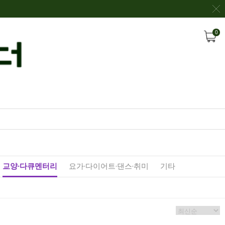
0
교양·다큐멘터리
요가·다이어트·댄스·취미
기타