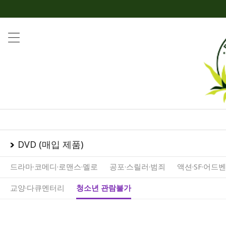
DVD (매입 제품)
드라마·코메디·로맨스·멜로
공포·스릴러·범죄
액션·SF·어드
교양·다큐멘터리
청소년 관람불가