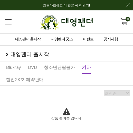
회원가입하고 더 많은 혜택 받기!
0
대영팬더 출시작
대영팬더 굿즈
이벤트
공지사항
대영팬더 출시작
Blu-ray
DVD
청소년관람불가
기타
철인28호 예약판매
상품 준비중 입니다.