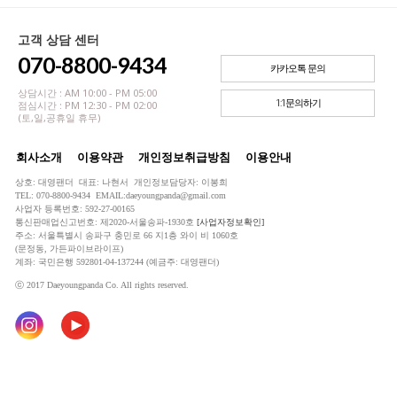
고객 상담 센터
070-8800-9434
카카오톡 문의
상담시간 : AM 10:00 - PM 05:00
1:1문의하기
점심시간 : PM 12:30 - PM 02:00
(토,일,공휴일 휴무)
회사소개
이용약관
개인정보취급방침
이용안내
상호: 대영팬더 대표: 나현서 개인정보담당자: 이봉희
TEL: 070-8800-9434 EMAIL:daeyoungpanda@gmail.com
사업자 등록번호: 592-27-00165
통신판매업신고번호: 제2020-서울송파-1930호
[사업자정보확인]
주소: 서울특별시 송파구 충민로 66 지1층 와이 비 1060호
(문정동, 가든파이브라이프)
계좌: 국민은행 592801-04-137244 (예금주: 대영팬더)
ⓒ 2017 Daeyoungpanda Co. All rights reserved.