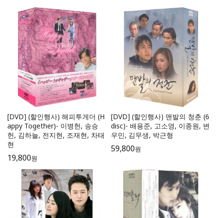
[DVD] (할인행사) 해피투게더 (H
[DVD] (할인행사) 맨발의 청춘 (6
appy Together)- 이병헌, 송승
disc)- 배용준, 고소영, 이종원, 변
헌, 김하늘, 전지현, 조재현, 차태
우민, 김무생, 박근형
현
59,800
원
19,800
원