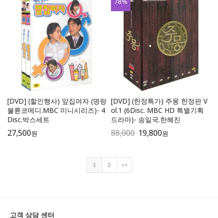
78
%
[DVD] (할인행사) 앞집여자 (명랑
[DVD] (한정특가) 주몽 한정판 V
불륜코메디.MBC 미니시리즈)- 4
ol.1 (6Disc. MBC HD 특별기획
Disc.박스세트
드라마)- 송일국.한혜진
27,500
88,000
19,800
원
원
1
2
>>
고객 상담 센터