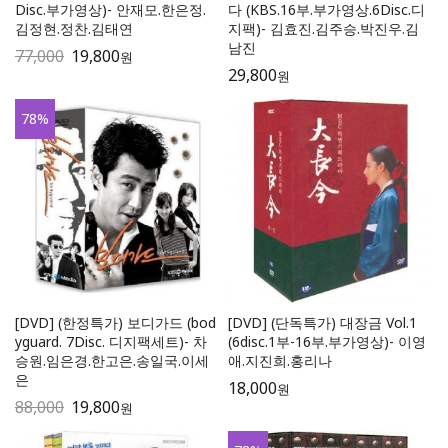
Disc.부가영상)- 안재모.한은정.
다 (KBS.16부.부가영상.6Disc.디
김정현.정찬.김태연
지팩)- 김효진.김주승.박진우.김
남진
77,000
19,800
원
29,800
원
78
%
[DVD] (한정특가) 보디가드 (bod
[DVD] (단독특가) 대장금 Vol.1
yguard. 7Disc. 디지팩세트)- 차
(6disc.1부-16부.부가영상)- 이영
승원.임은경.한고은.송일국.이세
애.지진희.홍리나
은
18,000
원
88,000
19,800
원