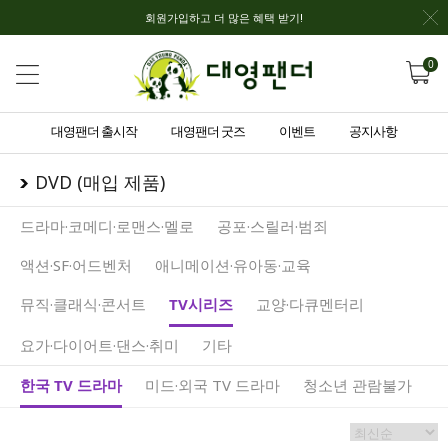
회원가입하고 더 많은 혜택 받기!
0
대영팬더 출시작
대영팬더 굿즈
이벤트
공지사항
DVD (매입 제품)
드라마·코메디·로맨스·멜로
공포·스릴러·범죄
액션·SF·어드벤처
애니메이션·유아동·교육
뮤직·클래식·콘서트
TV시리즈
교양·다큐멘터리
요가·다이어트·댄스·취미
기타
한국 TV 드라마
미드·외국 TV 드라마
청소년 관람불가