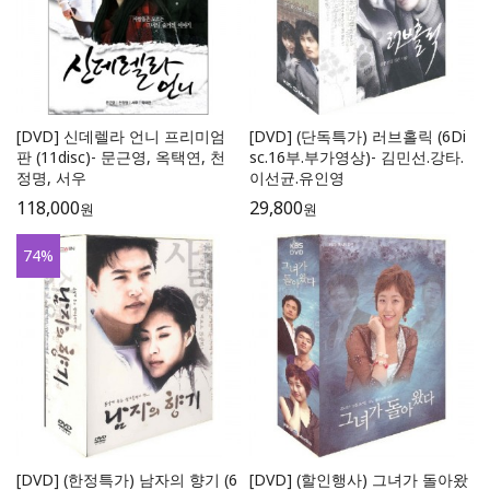
[DVD] 신데렐라 언니 프리미엄
[DVD] (단독특가) 러브홀릭 (6Di
판 (11disc)- 문근영, 옥택연, 천
sc.16부.부가영상)- 김민선.강타.
정명, 서우
이선균.유인영
118,000
29,800
원
원
74
%
[DVD] (한정특가) 남자의 향기 (6
[DVD] (할인행사) 그녀가 돌아왔