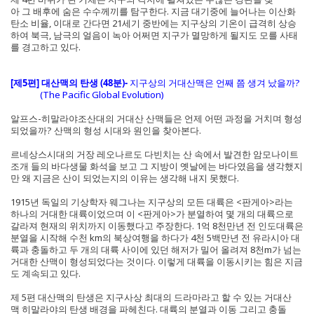
아 그 배후에 숨은 수수께끼를 탐구한다. 지금 대기중에 늘어나는 이산화
탄소 비율, 이대로 간다면 21세기 중반에는 지구상의 기온이 급격히 상승
하여 북극, 남극의 얼음이 녹아 어쩌면 지구가 멸망하게 될지도 모를 사태
를 경고하고 있다.
[제5편] 대산맥의 탄생 (48분)-
지구상의 거대산맥은 언째 쯤 생겨 났을까?
(The Pacific Global Evolution)
알프스-히말라야조산대의 거대산 산맥들은 언제 어떤 과정을 거치며 형성
되었을까? 산맥의 형성 시대와 원인을 찾아본다.
르네상스시대의 거장 레오나르도 다빈치는 산 속에서 발견한 암모나이트
조개 들의 바다생물 화석을 보고 그 지방이 옛날에는 바다였음을 생각했지
만 왜 지금은 산이 되었는지의 이유는 생각해 내지 못했다.
1915년 독일의 기상학자 웨그나는 지구상의 모든 대륙은 <판게아>라는
하나의 거대한 대륙이었으며 이 <판게아>가 분열하여 몇 개의 대륙으로
갈라져 현재의 위치까지 이동했다고 주장한다. 1억 8천만년 전 인도대륙은
분열을 시작해 수천 km의 북상여행을 하다가 4천 5백만년 전 유라시아 대
륙과 충돌하고 두 개의 대륙 사이에 있던 해저가 밀어 올려져 8천m가 넘는
거대한 산맥이 형성되었다는 것이다. 이렇게 대륙을 이동시키는 힘은 지금
도 계속되고 있다.
제 5편 대산맥의 탄생은 지구사상 최대의 드라마라고 할 수 있는 거대산
맥 히말라야의 탄생 배경을 파헤친다. 대륙의 분열과 이동 그리고 충돌