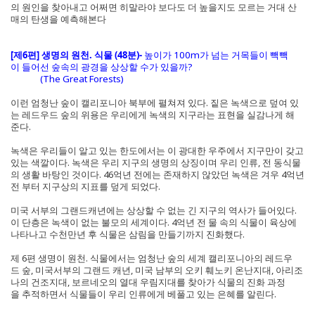
의 원인을 찾아내고 어쩌면 히말라야 보다도 더 높을지도 모르는 거대 산
매의 탄생을 예측해본다
[제6편] 생명의 원천. 식물 (48분)-
높이가 100m가 넘는 거목들이 빽빽
이 들어선 숲속의 광경을 상상할 수가 있을까?
(The Great Forests)
이런 엄청난 숲이 캘리포니아 북부에 펼쳐져 있다. 짙은 녹색으로 덮여 있
는 레드우드 숲의 위용은 우리에게 녹색의 지구라는 표현을 실감나게 해
준다.
녹색은 우리들이 알고 있는 한도에서는 이 광대한 우주에서 지구만이 갖고
있는 색깔이다. 녹색은 우리 지구의 생명의 상징이며 우리 인류, 전 동식물
의 생활 바탕인 것이다. 46억년 전에는 존재하지 않았던 녹색은 겨우 4억년
전 부터 지구상의 지표를 덮게 되었다.
미국 서부의 그랜드캐년에는 상상할 수 없는 긴 지구의 역사가 들어있다.
이 단층은 녹색이 없는 불모의 세계이다. 4억년 전 물 속의 식물이 육상에
나타나고 수천만년 후 식물은 삼림을 만들기까지 진화했다.
제 6편 생명이 원천. 식물에서는 엄청난 숲의 세계 캘리포니아의 레드우
드 숲, 미국서부의 그랜드 캐년, 미국 남부의 오키 훼노키 온난지대, 아리조
나의 건조지대, 보르네오의 열대 우림지대를 찾아가 식물의 진화 과정
을 추적하면서 식물들이 우리 인류에게 베풀고 있는 은혜를 알린다.