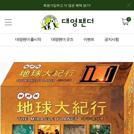
회원가입하고 더 많은 혜택 받기!
0
대영팬더 출시작
대영팬더 굿즈
이벤트
공지사항