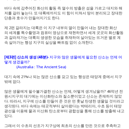
바다 속에 감추어진 화산의 활동 즉 열수의 방출은 섬을 가르고 대지와 해
저를 갈라 놓는다. 또 대륙에까지도 이 힘이 미쳐서 땅이 분리되고 장대한
단층과 호수가 만들어지기도 한다.
제 2편 갈라지는 대륙은 이 지구 내부의 열이 만들어 내는 장대한 화산
의 세계를 특수촬영과 컴퓨터 영상으로 재현하면서 세계 곳곳의 화산활동
과 갈라져가는 대륙의 생생한 모습을 취재하여 살아있는 뜨거운 별로 계
속 살아가는 행성 지구의 실상을 빠트림 없이 소개한다.
[제3편] 산소의 생성 (48분)-
지구와 많은 생물에게 필요한 산소는 언제 어
떻게 생겼을까?
(Australia : The Ancient Sea)
대기 속에 21%나 되는 많은 산소를 갖고 있는 행성은 태양계 중에서 지구
밖에 없다.
많은 생물에게 필수불가결한 산소는 언제, 어떻게 생겨났을까? 46억년 전
원시지구의 대기에는 이산화탄소와 질소뿐이었고 산소는 존재하지 않았
다. 따라서, 지구에 산소를 만들어 준 것은 먼 훗날 탄생한 생물일 것이라고
생각된다. 바다 속에는 태곳적부터 살아왔다는 박테리아, 수초 등이 태양
광선을 이용해 물과 이산화 탄소로부터 광합성을 통해 산소를 방출해 내고
있다.
그래서 이 수초의 선조가 지구상에 최초의 산소를 만든 것으로 추측하고