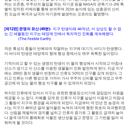
하는 오존층, 우주선의 돌입을 막는 자기권 등을 NASA의 관측기 U-2에 특
별히 장치된 카메라를 통해 보여주며 2만m 높이에 있는 성층권의 신비
한 모습과 북극과 남극의 자기권에 발생하는 오로라도 촬영했다.
[제12편] 문명의 유산 (49분)-
지구 탄생이래 46억년, 이 상상도 할 수 없
는 긴 세월동안 지구는 태양계 안에서 독자적인 진화를 계속해왔다.
(The Feeble Earth)
작은 혹성의 충돌이 반복되며 작열하는 지구에 대기가, 바다가 탄생했다.
이 바다의 탄생은 태양계의 형제 행성 중에서도 매우 독특한 일이었다.
기적이라고 할 수 있는 생명의 탄생이 이 물의 행성에서 시작되고 마침내
산소가 생기고 이 산소를 이용한 생물들이 진화 발전하게 된다. 지금 지구
에는 200만 종의 생물이 번창하고 인류도 50억의 인구를 갖게 되었다. 그
리고 인류는 다른 행성으로 가까이 가서 우주의 신비를 알게 되었고 우주
공간에 떠 있는 물의 행성 지구를 볼 수 있게까지 되었다.
하지만 인류에게 있어서 지구는 유한한 행동장소이기에 끊임없이 자원을
제공할 수 는 없다. 지혜를 갖게 된 인류가 지구를 샅샅이 이용하고 마침내
그 활동이 지구의 환경을 파괴하게 되었다. 지금부터 약 만년 전 농경의 개
시는 지구가 46억년 걸려 쌓아올린 녹색의 대지에 행한 최초의 파괴행위였
다. 산림을 채벌하여 경지를 넓히고 인류의 증가로 그 활동도 급격히 늘어
나 결국 대지의 황폐화로 식물은 생산성을 잃고 문명도 그 기반을 잃어 쇠
퇴하게 될 것이다.