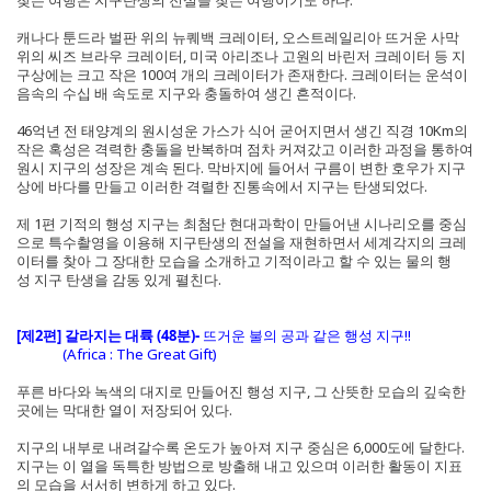
찾는 여행은 지구탄생의 전설을 찾는 여행이기도 하다.
캐나다 툰드라 벌판 위의 뉴퀘백 크레이터, 오스트레일리아 뜨거운 사막
위의 씨즈 브라우 크레이터, 미국 아리조나 고원의 바린저 크레이터 등 지
구상에는 크고 작은 100여 개의 크레이터가 존재한다. 크레이터는 운석이
음속의 수십 배 속도로 지구와 충돌하여 생긴 흔적이다.
46억년 전 태양계의 원시성운 가스가 식어 굳어지면서 생긴 직경 10Km의
작은 혹성은 격력한 충돌을 반복하며 점차 커져갔고 이러한 과정을 통하여
원시 지구의 성장은 계속 된다. 막바지에 들어서 구름이 변한 호우가 지구
상에 바다를 만들고 이러한 격렬한 진통속에서 지구는 탄생되었다.
제 1편 기적의 행성 지구는 최첨단 현대과학이 만들어낸 시나리오를 중심
으로 특수촬영을 이용해 지구탄생의 전설을 재현하면서 세계각지의 크레
이터를 찾아 그 장대한 모습을 소개하고 기적이라고 할 수 있는 물의 행
성 지구 탄생을 감동 있게 펼친다.
[제2편] 갈라지는 대륙 (48분)
-
뜨거운 불의 공과 같은 행성 지구!!
(Africa : The Great Gift)
푸른 바다와 녹색의 대지로 만들어진 행성 지구, 그 산뜻한 모습의 깊숙한
곳에는 막대한 열이 저장되어 있다.
지구의 내부로 내려갈수록 온도가 높아져 지구 중심은 6,000도에 달한다.
지구는 이 열을 독특한 방법으로 방출해 내고 있으며 이러한 활동이 지표
의 모습을 서서히 변하게 하고 있다.