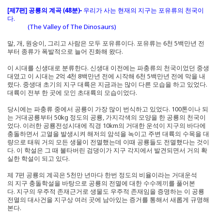
[제7편] 공룡의 계곡 (48분)-
우리가 사는 현재의 지구는 포유류의 천국이
다.
(The Valley of The Dinosaurs)
말, 개, 원숭이, 그리고 사람은 모두 포유류이다. 포유류는 6천 5백만년 전
부터 종류가 폭발적으로 늘어 진화해 왔다.
이 시대를 신생대로 분류한다. 신생대 이전에는 파충류의 천국이었던 중생
대였고 이 시대는 2억 4천 8백만년 전에 시작해 6천 5백만년 전에 막을 내
렸다. 중생대 초기의 지구 대륙은 지금과는 많이 다른 모습을 하고 있었다.
대륙이 전부 한 곳에 모인 초대륙의 모습이었다.
당시에는 파충류 중에서 공룡이 가장 많이 번식하고 있었다. 100톤이나 되
는 거대공룡부터 50kg 정도의 공룡, 가지각색의 모양을 한 공룡의 천국이
었다. 이러한 공룡전성시대에 직경 10km의 거대한 운석이 지구의 바다에
충돌하면서 고열을 발생시켜 해저의 암석을 녹이고 주변 대륙의 수목을 대
량으로 태워 거의 모든 생물이 전멸했는데 이때 공룡들도 전멸했다는 것이
다. 이 학설은 그 때 불타버린 검댕이가 지구 각지에서 발견되면서 거의 확
실한 학설이 되고 있다.
제 7편 공룡의 계곡은 5천만 년마다 한번 정도의 비율이라는 거대운석
의 지구 충돌학설을 바탕으로 공룡의 전멸에 대한 수수께끼를 풀어본
다. 지구의 우주적 존재근거로 생물도 우주적 존재임을 증명하는 이 공룡
전멸의 대사건을 지구상 여러 곳에 남아있는 증거를 통해서 새롭게 규명해
본다.