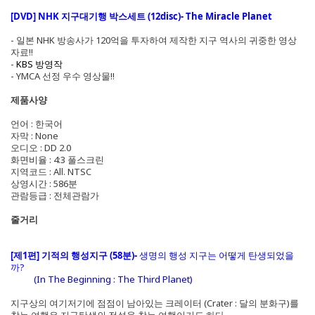
[DVD] NHK 지구대기행 박스세트 (12disc)- The Miracle Planet
- 일본 NHK 방송사가 120억을 투자하여 제작한 지구 역사의 귀중한 영상
자료!!
-
KBS 방영작
- YMCA 선정 우수 영상물!!
제품사양
언어 : 한국어
자막 : None
오디오 : DD 2.0
화면비율 : 4:3 풀스크린
지역코드 : All. NTSC
상영시간 : 586분
관람등급 : 전체관람가
줄거리
[제1편] 기적의 행성지구 (58분)-
생명의 행성 지구는 어떻게 탄생되었을
까?
(In The Beginning : The Third Planet)
지구상의 여기저기에 점점이 남아있는 크레이터 (Crater : 달의 분화구)를