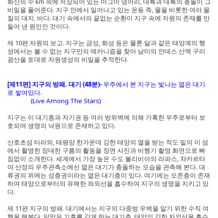
화산의 수 km 속에 저장되어 있는 마그마 덩어리, 대륙과 대륙의 충돌이 그
비밀을 풀어준다. 지구 안에서 일어나고 있는 운동 즉, 물을 비롯한 여러 물
질의 대지. 바다. 대기 속에서의 끝없는 순환이 지구 속에 자원의 존재를 만
들어 낸 원인인 것이다.
제 10편 자원의 보고. 지구는 금성, 화성 등은 물론 달과 같은 태양계의 행
성에서는 볼 수 없는 지구만의 메카니즘을 찾아 남미의 안데스 산맥 구리
광산을 토대로 자원생성의 비밀을 추적한다.
[제11편] 지구의 방패. 대기 (48분)-
우주에서 본 지구는 빛나는 엷은 대기
로 쌓여있다.
(Live Among The Stars)
지구는 이 대기층과 자기권 등 여러 방위벽에 의해 가혹한 우주로부터 보
호되며 생명의 낙원으로 존재하고 있다.
산호초섬 타라와, 태평양 한가운데 강한 태양의 열을 받는 적도 밑의 이 섬
에서 촬영한 장대한 구름의 활동을 장면 사진과 비행기 촬영 화면으로 빠
짐없이 소개한다. 세계에서 가장 높은 수도 볼리비아의 라파스, 챠카르타
야 산정의 우주관측소에선 엷은 대기가 충돌하는 모습을 관측해 본다. 대
류권의 위에는 성층권이라는 엷은 대기층이 있다. 여기에는 오존층이 존재
하여 태양으로부터의 유해한 좌외선을 흡수하여 지구의 생명을 지키고 있
다.
제 11편 지구의 방패. 대기에서는 지구의 다중방 우벽을 알기 위한 수직 여
행을 해본다. 알맞은 기후를 갖게 하는 대기층, 태양의 강한 자외선을 흡수