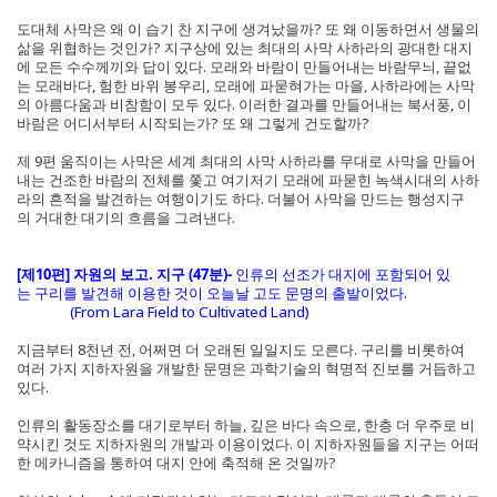
도대체 사막은 왜 이 습기 찬 지구에 생겨났을까? 또 왜 이동하면서 생물의
삶을 위협하는 것인가? 지구상에 있는 최대의 사막 사하라의 광대한 대지
에 모든 수수께끼와 답이 있다. 모래와 바람이 만들어내는 바람무늬, 끝없
는 모래바다, 험한 바위 봉우리, 모래에 파묻혀가는 마을, 사하라에는 사막
의 아름다움과 비참함이 모두 있다. 이러한 결과를 만들어내는 북서풍, 이
바람은 어디서부터 시작되는가? 또 왜 그렇게 건도할까?
제 9편 움직이는 사막은 세계 최대의 사막 사하라를 무대로 사막을 만들어
내는 건조한 바람의 전체를 쫓고 여기저기 모래에 파묻힌 녹색시대의 사하
라의 흔적을 발견하는 여행이기도 하다. 더불어 사막을 만드는 행성지구
의 거대한 대기의 흐름을 그려낸다.
[제10편] 자원의 보고. 지구 (47분)-
인류의 선조가 대지에 포함되어 있
는 구리를 발견해 이용한 것이 오늘날 고도 문명의 출발이었다.
(From Lara Field to Cultivated Land)
지금부터 8천년 전, 어쩌면 더 오래된 일일지도 모른다. 구리를 비롯하여
여러 가지 지하자원을 개발한 문명은 과학기술의 혁명적 진보를 거듭하고
있다.
인류의 활동장소를 대기로부터 하늘, 깊은 바다 속으로, 한층 더 우주로 비
약시킨 것도 지하자원의 개발과 이용이었다. 이 지하자원들을 지구는 어떠
한 메카니즘을 통하여 대지 안에 축적해 온 것일까?