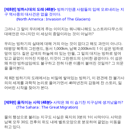
[제8편] 빙하시대의 도래 (48분)-
빙하기만큼 사람들의 입에 오르내리는 지
구 역사중의 대사건은 없을 것이다.
(North America : Invasion of The Glaciers)
그러나 그 말이 우리에게 주는 이미지는 뭐니뭐니해도 노스트라다무스의
대예언은 아니지만 이 세상의 종말이라는 것이 아닐까?
우리는 빙하기의 실태에 대해 거의 아는 것이 없다고 해도 과언이 아니다.
태평양 북쪽의 그린랜드, 동서 1,000km, 남북 2,000km의 1 이 섬은 빙하로
덮여 있다. 짙은 감색의 하늘에 떠 있는 만월, 그 밑의 대지는 빙하로 덮여
있고 끝없이 이어진 지평선, 이것이 그린랜드의 신비한 광경이다. 이 섬은
왜 하얀 빙하섬임에도 불구하고 전혀 다른 이름이 붙여진 것일까? 그 의문
을 풀어본다.
제 8편 빙하기의 도래에서는 비밀에 쌓여있는 빙하기, 이 편견에 찬 불가사
의의 세계를 과학적 논리로 풀어가면서 46억년전의 감동에 찬 스토리, 잃
어버린 시작을 찾아가 본다.
[제9편] 움직이는 사막 (48분)-
사막은 왜 이 습기찬 지구상에 생겨났을까?
(The Sahara : The Great Migration)
물의 행성으로 불리는 지구도 사실은 육지의 3분의 1이 사막이다. 사막은
남북 모두 30도 전후의 위도 내에 벨트모양으로 분포하여 끝없는 이동을
하고 있다.