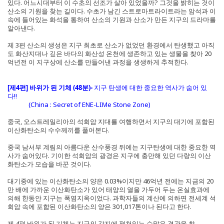
있다. 어느시대부터 이 수초의 선조가 살아 있었을까? 그것을 밝히는 것이
산소의 기원을 찾는 길이다. 수초가 남긴 스트로마트라이트라는 암석과 이
속에 들어있는 화석을 통하여 산소의 기원과 산소가 만든 지구의 드라마를
알아낸다.
제 3편 산소의 생성은 지구 최초로 산소가 없었던 환경에서 탄생했고 아직
도 화산지대나 깊은 바다의 화산성 온천에 생존하고 있는 생물을 찾아 20
억년전 이 지구상에 산소를 만들어낸 과정을 생생하게 추적한다.
[제4편] 바위가 된 기체 (48분)-
지구 탄생에 대한 중요한 역사가 숨어 있
다!!
(China : Secret of ENE-LIMe Stone Zone)
중국, 오스트레일리아의 석회암 지대를 여행하면서 지구의 대기에 포함된
이산화탄소의 수수께끼를 풀어본다.
중국 남서부 계림의 아름다운 산수풍경 뒤에는 지구탄생에 대한 중요한 역
사가 숨어있다. 기이한 석회암의 광경은 지구에 충만해 있던 다량의 이산
화탄소가 모습을 바꾼 것이다.
대기중에 있는 이산화탄소의 양은 0.03%이지만 46억년 전에는 지금의 20
만 배에 가까운 이산화탄소가 있어 태양의 열을 가두어 두는 온실효과에
의해 한동안 지구는 폭염지옥이었다. 과학자들의 계산에 의하면 전세계 석
회암 속에 포함된 이산화탄소의 양은 301,017톤이나 된다고 한다.
제 4편 바위가 된 기체는 지구의 각지에 펼쳐있는 수많은 경관을 찾