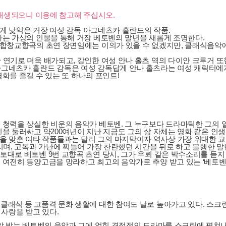
 재생되오니 이용에 참고해 주십시오.
리에게 낯익은 거장 여성 감독 아그네츠카 홀란드의 작품.
라는 가상의 인물을 통해 거장 베토벤의 말년을 새롭게 조명한다.
번 합창교향곡의 초연 장면임에는 이의가 있을 수 없겠지만, 클래식음악
 연기로 더욱 배가되고, 강인한 여성 안나 홀츠 역의 다이안 크루거 또
아그네츠카 홀란드 감독은 여성 감독답게 안나 홀츠라는 여성 캐릭터에
화를 즐길 수 있는 또 하나의 포인트!
는 청력을 상실한 비운의 음악가 베토벤. 그 누구보다 드라마틱한 그의 
을 둘러싸고 약200여년이 지난 지금도 그의 삶 자체는 영화 같은 인생
 맞춘 여타 작품들과는 달리 그의 마지막이자 역사상 가장 위대한 교향
시달리며, 고독과 가난에 찌들어 가장 찬란했던 시간을 뒤로 하고 불행한
토대로 베토벤 9번 교향곡 초연 당시, 그가 우뢰 같은 박수소리를 듣지
 여전히 동양고금을 망라하고 최고의 음악가로 추앙 받고 있는 ‘베토벤’
클래식 등 고품격 문화 생활에 대한 참여도 날로 높아가고 있다. 스크린
사랑을 받고 있다.
추앙 받는 베토벤의 음악과 그에 얽힌 격정적인 드라마를 스크린에 펼쳐내