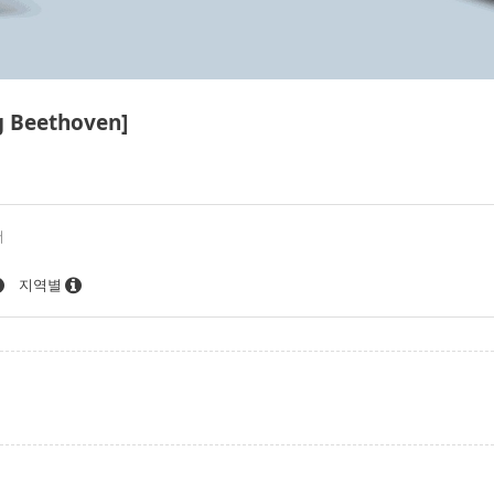
Beethoven]
더
지역별