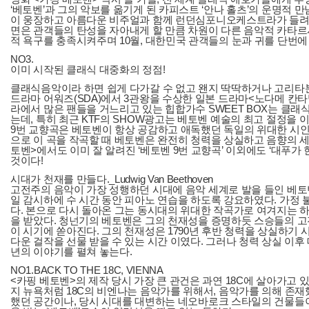
‘베토벤’과 그의 악보를 옮기게 된 카피스트 ‘안나 홀츠’의 운명적 
이 웅장하고 아름다운 비주얼과 함께 런던심포니오케스트라가 들려주
면은 관객들의 탄성을 자아내게 할 만큼 차원이 다른 음악적 카타르
적 욕구를 충족시켜주며 10월, 대한민국 관객들의 눈과 귀를 단번에
NO3.
이미 시작된 클래식 대중화의 정점!
클래식음악이라 하면 쉽게 다가갈 수 없고 왠지 딱딱하거나 고리타분
드라마 어워즈(SDA)에서 3관왕을 수상한 일본 드라마<노다메 칸
라에서 많은 팬들을 거느리고 있는 힙합가수 SWEET BOX는 클
는데, 특히 최근 KTF의 SHOW광고는 베토벤 예술의 최고 절정을
9번 교향곡은 베토벤이 항상 공감하고 애독했던 독일의 위대한 시인 
으로 이 곡을 작곡할 때 베토벤은 완전히 청력을 상실하고 음향의 세
토벤>에서도 이미 잘 알려진 ‘베토벤 9번 교향곡’ 이외에도 ‘대푸
것이다!
시대가 천재를 만들다._Ludwig Van Beethoven
고전주의 음악이 가장 성행하던 시대에 음악 세계로 발을 들인 베토벤
일 감시하에 수 시간 동안 피아노 연습을 하도록 강요하였다. 가정
다. 본으로 다시 돌아온 그는 동시대의 위대한 작곡가로 여겨지는 
을 받았다. 청넌기의 베토벤은 그의 천재성을 증명하듯 스승들의 
이 시기에 쏟아진다. 그의 천재성은 1790년 후반 청력을 상실하기
다운 걸작을 선물 받을 수 있는 시간 이였다. 그러나 청력 상실 이후 대
년의 이야기를 펼쳐 놓는다.
NO1.BACK TO THE 18C, VIENNA
<카핑 베토벤>의 제작 당시 가장 큰 관건은 과연 18C에 살아가고
지 뉴욕처럼 18C의 비엔나는 음악가를 위해서, 음악가를 의해 존
했던 공간이나, 당시 시대를 대변하는 네오바로크 스타일의 건물들