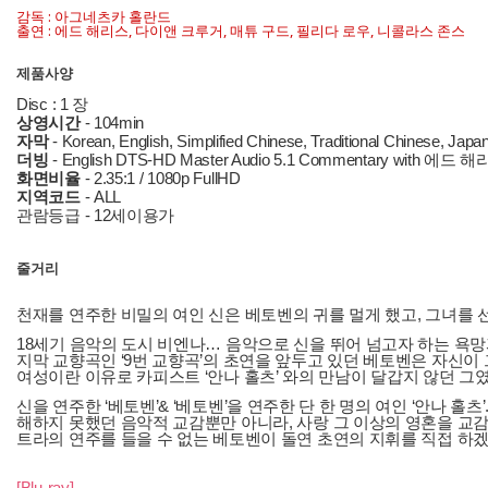
감독 : 아그네츠카 홀란드
출연 : 에드 해리스, 다이앤 크루거, 매튜 구드, 필리다 로우, 니콜라스 존스
제품사양
Disc : 1 장
상영시간
- 104min
자막
- Korean, English, Simplified Chinese, Traditional Chinese, Jap
더빙
- English DTS-HD Master Audio 5.1 Commentary wit
화면비율
- 2.35:1 / 1080p FullHD
지역코드
- ALL
관람등급 - 12세이용가
줄거리
천재를 연주한 비밀의 여인 신은 베토벤의 귀를 멀게 했고, 그녀를 
18세기 음악의 도시 비엔나… 음악으로 신을 뛰어 넘고자 하는 욕망
지막 교향곡인 ‘9번 교향곡’의 초연을 앞두고 있던 베토벤은 자신이
여성이란 이유로 카피스트 ‘안나 홀츠’ 와의 만남이 달갑지 않던 그
신을 연주한 ‘베토벤’& ‘베토벤’을 연주한 단 한 명의 여인 ‘안나 
해하지 못했던 음악적 교감뿐만 아니라, 사랑 그 이상의 영혼을 교감해
트라의 연주를 들을 수 없는 베토벤이 돌연 초연의 지휘를 직접 
[Blu-ray]