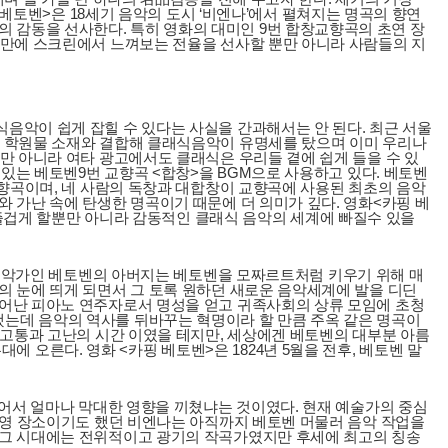
 베토벤>은 18세기 음악의 도시 ‘비엔나’에서 펼쳐지는 명곡의 향연
 감동을 선사한다. 특히 영화의 대미인 9번 합창교향곡의 초연 장
간만에 스크린에서 느껴보는 전율을 선사할 뿐만 아니라 사람들의 지
음악이 쉽게 잡힐 수 있다는 사실을 간과해서는 안 된다. 최근 서울
한 학원물 소재와 결합해 클래식음악이 유명세를 탔으며 이미 우리나
만 아니라 여타 광고에서도 클래식은 우리들 곁에 쉽게 들을 수 있
 있는 베토벤9번 교향곡 <합창>을 BGM으로 사용하고 있다. 베토벤
교향곡이며, 네 사람의 독창과 대합창이 교향곡에 사용된 최초의 음악
 가난 속에 탄생한 명곡이기 때문에 더 의미가 깊다. 영화<카핑 베
를 즐겁게 할뿐만 아니라 감동적인 클래식 음악의 세계에 빠질수 있을
왕실음악가인 베토벤의 아버지는 베토벤을 모짜르트처럼 키우기 위해 매
의 눈에 띄게 되면서 그 토록 원하던 새로운 음악세계에 발을 디딘
뛰어난 피아노 연주자로서 명성을 얻고 귀족사회의 상류 모임에 초청
는데 음악의 역사를 뒤바꾸는 혁명이라 할 만큼 주옥 같은 명곡이
 고통과 고난의 시간 이였을 테지만, 세상에겐 베토벤의 대부분 아름
대에 오른다. 영화 <카핑 베토벤>은 1824년 5월을 전후, 베토벤 말
있어서 얼마나 막대한 영향을 끼쳤냐는 것이였다. 현재 예술가의 중심
 촬영 장소이기도 했던 비엔나는 아직까지 베토벤 머물러 음악 작업을
 그 시대에는 전위적이고 광기의 작곡가였지만 후세에 최고의 칭송