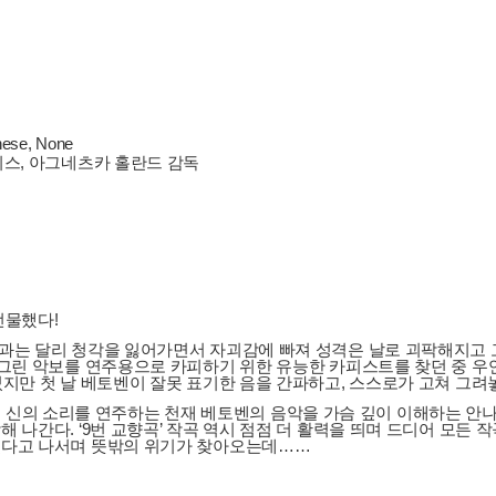
anese, None
h 에드 해리스, 아그네츠카 홀란드 감독
선물했다!
과는 달리 청각을 잃어가면서 자괴감에 빠져 성격은 날로 괴팍해지고 고
 그린 악보를 연주용으로 카피하기 위한 유능한 카피스트를 찾던 중 우
였지만 첫 날 베토벤이 잘못 표기한 음을 간파하고, 스스로가 고쳐 그려
홀츠’. 신의 소리를 연주하는 천재 베토벤의 음악을 가슴 깊이 이해하는 
 나간다. ‘9번 교향곡’ 작곡 역시 점점 더 활력을 띄며 드디어 모든
하겠다고 나서며 뜻밖의 위기가 찾아오는데……