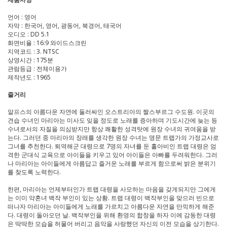
언어 : 영어
자막 : 한국어, 영어, 광동어, 북경어, 태국어
오디오 : DD 5.1
화면비율 : 16:9 와이드스크린
지역코드 : 3. NTSC
상영시간 : 175분
관람등급 : 전체이용가
제작년도 : 1965
줄거리
알프스의 아름다운 자연에 둘러싸인 오스트리아의 짤스부르그 수도원. 이곳의
견습 수녀인 마리아는 미사도 잊을 정도로 노래를 증아하며 기도시간에 늦는 등
수녀로서의 자질을 의심받지만 항상 쾌활한 성격탓에 원장 수녀의 귀여움을 받
는다. 그러던 중 마리아의 장래를 생각한 원장 수녀는 명문 트랩가의 가정교사로
그녀를 추천한다. 퇴역해군 대령으로 7명의 자녀를 둔 홀아비인 트랩 대령은 엄
격한 군대식 교육으로 아이들을 키우고 있어 아이들은 아빠를 두려워한다. 그러
나 마리아는 아이들에게 아름답고 즐거운 노래를 부르게 함으로써 밝은 분위기
를 찾도록 노력한다.
한편, 마리아는 언제부터인가 트랩 대령을 사모하는 마음을 갖게되지만 그에게
는 이미 약혼녀 백작 부인이 있는 상황. 트랩 대령이 백작부인을 맞으러 빈으로
떠나자 마리아는 아이들에게 노래를 가르치고 아름다운 자연을 만끽하게 해준
다. 대령이 돌아오던 날. 백작부인을 위해 환영의 합창을 하자 이에 감동한 대령
은 딱딱한 모습을 허물어 버리고 음악을 사랑했던 자신의 이전 모습을 상기한다.