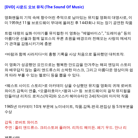
[DVD] 사운드 오브 뮤직 (The Sound Of Music)
영화팬들의 기억 속에 향수어린 추억으로 남아있는 뮤지컬 영화의 대명사로, 이
미 1959년 11월 브로드웨이 무대에 올려진 후 1443회나 되는 장기 공연한 작품
트랩 대령의 실화 이야기를 뮤지컬한 이 영화는 "에델바이스", "도레미송" 등의
아름다운 선율과 함께 알프스의 푸른 초원을 배경으러 전해오는 사랑의 메세지
가 관객을 감동시키기에 충분
<바람과 함께 사라지다>의 흥행 기록을 사상 처음으로 돌파했던 대히트작.
이 영화가 성공했던 요인으로는 행복한 안도감을 안겨주는 해피 엔딩의 스토리
와 배우답지 않는 줄리 앤드류스의 소박한 마스크, 그리고 아름다운 영상미와 쉽
게 따라 부를 수 있는 멜로디 등을 뽑을 수 있다.
<웨스트 사이드 스토리>로 아카데미 상을 수상했던 뮤지컬 영화의 귀재 로버트
와이즈 감독이 연출, <오클라호마>,<왕과 나> 등 브로드웨이의 걸작 뮤지컬을
만들어낸 리차드 로저스(작곡)와 오스카 헤머슈타인 2세(작사)의 마지막 작품
1965년 아카데미 10개 부문에 노미네이트, 작품.감독.편곡.편집상 등 5개부분을
수상
감독 : 로버트 와이즈
주연 : 줄리 앤드류스. 크리스토퍼 플러머. 리차드 헤이든. 페기 우드. 안나 리
제품사양