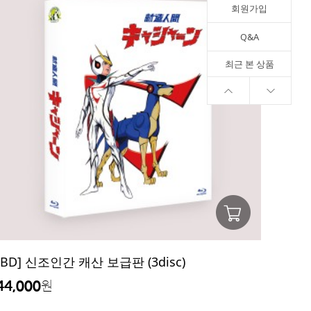
회원가입
Q&A
최근 본 상품
[BD] 신조인간 캐산 보급판 (3disc)
44,000
원