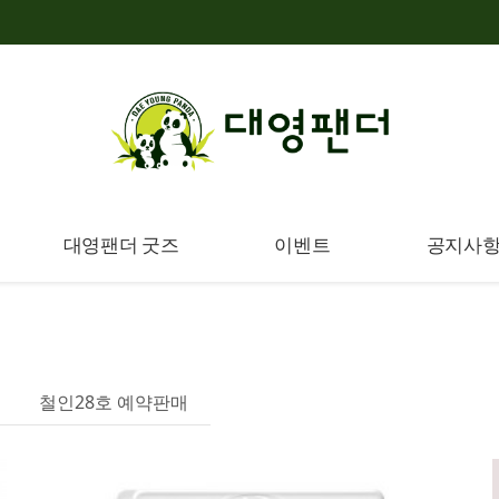
대영팬더 굿즈
이벤트
공지사
철인28호 예약판매