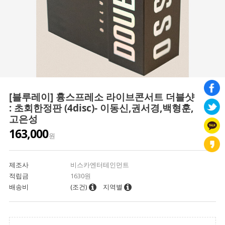
[블루레이] 흉스프레소 라이브콘서트 더블샷
: 초회한정판 (4disc)- 이동신,권서경,백형훈,
고은성
163,000
원
제조사
비스카엔터테인먼트
적립금
1630원
배송비
(조건)
지역별