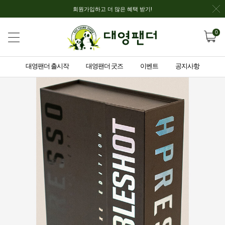
회원가입하고 더 많은 혜택 받기!
0
대영팬더 출시작
대영팬더 굿즈
이벤트
공지사항