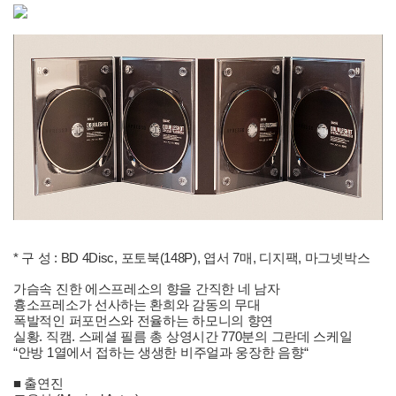
* 구 성 : BD 4Disc, 포토북(148P), 엽서 7매, 디지팩, 마그넷박스
가슴속 진한 에스프레소의 향을 간직한 네 남자
흉소프레소가 선사하는 환희와 감동의 무대
폭발적인 퍼포먼스와 전율하는 하모니의 향연
실황. 직캠. 스페셜 필름 총 상영시간 770분의 그란데 스케일
“안방 1열에서 접하는 생생한 비주얼과 웅장한 음향“
■ 출연진