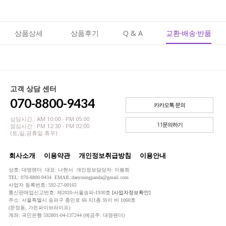
상품상세
상품후기
Q & A
교환·배송·반품
고객 상담 센터
070-8800-9434
카카오톡 문의
상담시간 : AM 10:00 - PM 05:00
1:1문의하기
점심시간 : PM 12:30 - PM 02:00
(토,일,공휴일 휴무)
회사소개
이용약관
개인정보취급방침
이용안내
상호: 대영팬더 대표: 나현서 개인정보담당자: 이봉희
TEL: 070-8800-9434 EMAIL:daeyoungpanda@gmail.com
사업자 등록번호: 592-27-00165
통신판매업신고번호: 제2020-서울송파-1930호
[사업자정보확인]
주소: 서울특별시 송파구 충민로 66 지1층 와이 비 1060호
(문정동, 가든파이브라이프)
계좌: 국민은행 592801-04-137244 (예금주: 대영팬더)