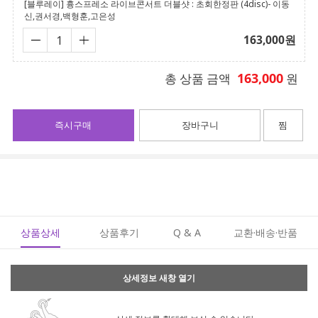
[블루레이] 흉스프레소 라이브콘서트 더블샷 : 초회한정판 (4disc)- 이동
신,권서경,백형훈,고은성
163,000
원
163,000
총 상품 금액
원
즉시구매
장바구니
찜
상품상세
상품후기
Q & A
교환·배송·반품
상세정보 새창 열기