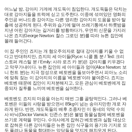
어느날 밤, 강아지 가게에 개도둑이 침입한다. 개도둑들은 닥치는
대로 강아지들을 트럭에 싣고 도주한다. 이중에 섞여있던 영화의
주인공 버나드종 강아지는 다른 영리한 강아지의 도움을 받아 탈
출에 성공하게 된다. 추위와 습기에 떨며 쓰레기통에서 하룻밤을
지낸 어린 강아지는 길거리를 방황하다가, 우연히 신문을 가지러
나온 죠지(George Newton: 찰스 그로딘 분)를 따라 뉴튼 집안에
몰래 들어간다.
이 집 주인인 죠지는 개 혐오주의자로 절대 강아지를 키울 수 없
다고 반대하지만, 죠지의 세 아이들(Ryce: 니콜 톰 분 / Ted: 크리
스토퍼 캐스틸 분 / Emily: 사라 로즈 카 분)은 강아지를 키우겠다
고 막무가내이다. 뉴튼 집안의 세 아이들과 엄마(Alice Newton: 보
니 헌트 분)는 지극 정성으로 베토벤을 돌보아주면서 피아노 소리
에 맞춰 짖는 이 강아지의 이름을 '베토벤'이라 붙여준다. 죠지는
베토벤 때문에 집안이 지저분해지고, 모든 관심이 베토벤에게 집
중되자 질투를 느끼며 베토벤을 싫어한다.
베토벤도 죠지의 마음을 아는지 매번 그를 골탕먹인다. 그러나 베
토벤은 이들의 사랑을 받으면서 85kg이 넘는 송아지만한 개로 자
라게 된다. 반면, 개도둑들의 배후 조종자인 이 동네의 악덕 수의
사 바닉(Doctor Varnick: 딘존스 분)은 불법 동물실험에 베토벤을
쓰기로 계략을 꾸민다. 수의사에게 잡혀간 베토벤과 실험 대상으
로 잡혀온 다른 강아지들은 뉴튼 집안 식구들의 용기와 기지로 모
두 풀려나 동물을 학대하는 악당들을 멋지게 해치우게 된다.