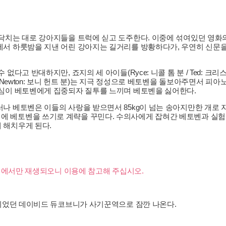
 닥치는 대로 강아지들을 트럭에 싣고 도주한다. 이중에 섞여있던 영
 하룻밤을 지낸 어린 강아지는 길거리를 방황하다가, 우연히 신문을 가지러 
고 반대하지만, 죠지의 세 아이들(Ryce: 니콜 톰 분 / Ted: 크리스토
 Newton: 보니 헌트 분)는 지극 정성으로 베토벤을 돌보아주면서 피아
관심이 베토벤에게 집중되자 질투를 느끼며 베토벤을 싫어한다.
나 베토벤은 이들의 사랑을 받으면서 85kg이 넘는 송아지만한 개로 자
법 동물실험에 베토벤을 쓰기로 계략을 꾸민다. 수의사에게 잡혀간 베토벤과
 해치우게 된다.
이어에서만 재생되오니 이용에 참고해 주십시오.
명이었던 데이비드 듀코브니가 사기꾼역으로 잠깐 나온다.