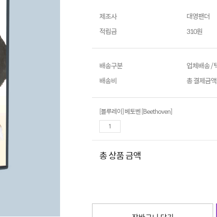
제조사
대영팬더
적립금
310원
배송구분
업체배송 /
배송비
총 결제금액이
[블루레이] 베토벤 [Beethoven]
총 상품 금액
장바구니 담기