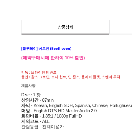
상품상세
[블루레이] 베토벤 (Beethoven)
(예약구매시에 한하여 10% 할인)
감독 : 브라이언 레반트
출연 : 찰스 그로딘, 보니 헌트, 딘 존스, 올리버 플랫, 스탠리 투치
제품사양
Disc : 1 장
상영시간
- 87min
자막
- Korean, English SDH, Spanish, Chinese, Portughues
더빙
- English DTS-HD Master Audio 2.0
화면비율
- 1.85:1 / 1080p FullHD
지역코드
- ALL
관람등급 - 전체이용가