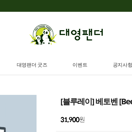
대영팬더 굿즈
이벤트
공지사
[블루레이] 베토벤 [Bee
31,900
원