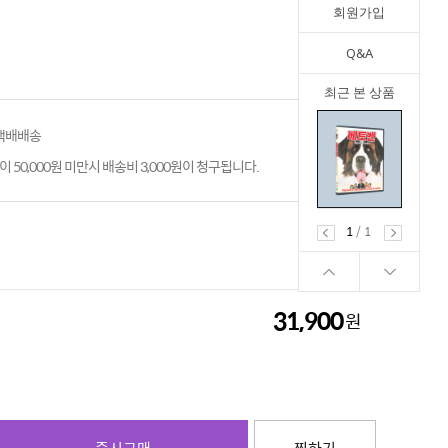
회원가입
Q&A
최근 본 상품
 택배배송
 50,000원 미만시 배송비 3,000원이 청구됩니다.
1
/
1
31,900
원
31,900
원
즉시구매
찜하기