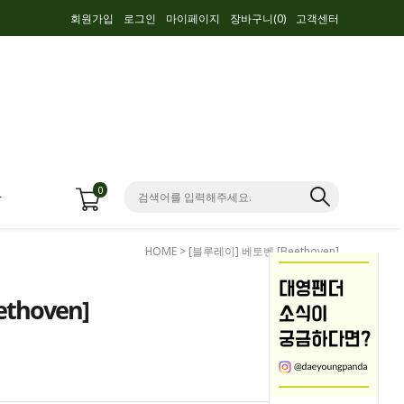
회원가입
로그인
마이페이지
장바구니(
0
)
고객센터
0
항
HOME
> [블루레이] 베토벤 [Beethoven]
thoven]