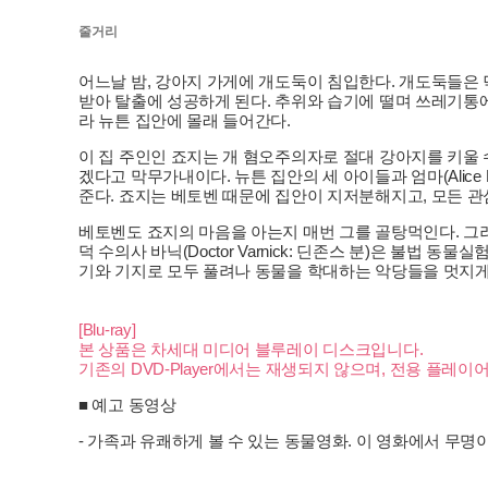
줄거리
어느날 밤, 강아지 가게에 개도둑이 침입한다. 개도둑들은
받아 탈출에 성공하게 된다. 추위와 습기에 떨며 쓰레기통에서
라 뉴튼 집안에 몰래 들어간다.
이 집 주인인 죠지는 개 혐오주의자로 절대 강아지를 키울 수 없다
겠다고 막무가내이다. 뉴튼 집안의 세 아이들과 엄마(Alice
준다. 죠지는 베토벤 때문에 집안이 지저분해지고, 모든 
베토벤도 죠지의 마음을 아는지 매번 그를 골탕먹인다. 그러
덕 수의사 바닉(Doctor Varnick: 딘존스 분)은 불
기와 기지로 모두 풀려나 동물을 학대하는 악당들을 멋지게
[Blu-ray]
본 상품은 차세대 미디어 블루레이 디스크입니다.
기존의 DVD-Player에서는 재생되지 않으며, 전용 플레
■ 예고 동영상
- 가족과 유쾌하게 볼 수 있는 동물영화. 이 영화에서 무