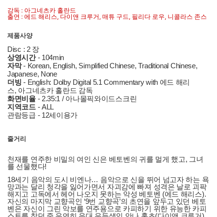
감독 : 아그네츠카 홀란드
출연 : 에드 해리스, 다이앤 크루거, 매튜 구드, 필리다 로우, 니콜라스 존스
제품사양
Disc : 2 장
상영시간
- 104min
자막
- Korean, English, Simplified Chinese, Traditional Chinese,
Japanese, None
더빙
- English: Dolby Digital 5.1 Commentary with 에드 해리
스, 아그네츠카 홀란드 감독
화면비율
- 2.35:1 / 아나몰픽와이드스크린
지역코드
- ALL
관람등급 - 12세이용가
줄거리
천재를 연주한 비밀의 여인 신은 베토벤의 귀를 멀게 했고, 그녀
를 선물했다!
18세기 음악의 도시 비엔나… 음악으로 신을 뛰어 넘고자 하는 욕
망과는 달리 청각을 잃어가면서 자괴감에 빠져 성격은 날로 괴팍
해지고 고독에서 헤어 나오지 못하는 악성 베토벤 (에드 해리스).
자신의 마지막 교향곡인 ‘9번 교향곡’의 초연을 앞두고 있던 베토
벤은 자신이 그린 악보를 연주용으로 카피하기 위한 유능한 카피
스트를 찾던 중 우연히 음대 우등생인 안나 홀츠(다이앤 크루거)