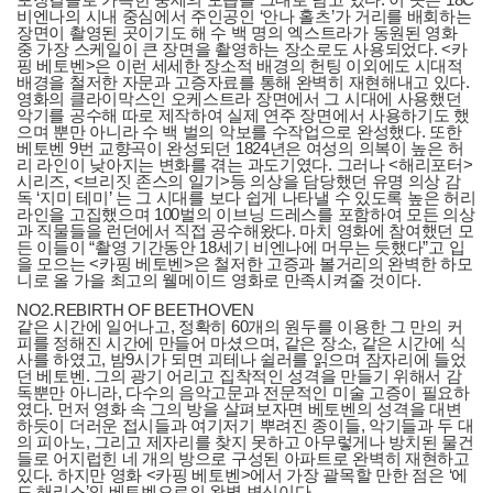
비엔나의 시내 중심에서 주인공인 ‘안나 홀츠’가 거리를 배회하는
장면이 촬영된 곳이기도 해 수 백 명의 엑스트라가 동원된 영화
중 가장 스케일이 큰 장면을 촬영하는 장소로도 사용되었다. <카
핑 베토벤>은 이런 세세한 장소적 배경의 헌팅 이외에도 시대적
배경을 철저한 자문과 고증자료를 통해 완벽히 재현해내고 있다.
영화의 클라이막스인 오케스트라 장면에서 그 시대에 사용했던
악기를 공수해 따로 제작하여 실제 연주 장면에서 사용하기도 했
으며 뿐만 아니라 수 백 벌의 악보를 수작업으로 완성했다. 또한
베토벤 9번 교향곡이 완성되던 1824년은 여성의 의복이 높은 허
리 라인이 낮아지는 변화를 겪는 과도기였다. 그러나 <해리포터>
시리즈, <브리짓 존스의 일기>등 의상을 담당했던 유명 의상 감
독 ‘지미 테미’ 는 그 시대를 보다 쉽게 나타낼 수 있도록 높은 허리
라인을 고집했으며 100벌의 이브닝 드레스를 포함하여 모든 의상
과 직물들을 런던에서 직접 공수해왔다. 마치 영화에 참여했던 모
든 이들이 “촬영 기간동안 18세기 비엔나에 머무는 듯했다”고 입
을 모으는 <카핑 베토벤>은 철저한 고증과 볼거리의 완벽한 하모
니로 올 가을 최고의 웰메이드 영화로 만족시켜줄 것이다.
NO2.REBIRTH OF BEETHOVEN
같은 시간에 일어나고, 정확히 60개의 원두를 이용한 그 만의 커
피를 정해진 시간에 만들어 마셨으며, 같은 장소, 같은 시간에 식
사를 하였고, 밤9시가 되면 괴테나 쉴러를 읽으며 잠자리에 들었
던 베토벤. 그의 광기 어리고 집착적인 성격을 만들기 위해서 감
독뿐만 아니라, 다수의 음악고문과 전문적인 미술 고증이 필요하
였다. 먼저 영화 속 그의 방을 살펴보자면 베토벤의 성격을 대변
하듯이 더러운 접시들과 여기저기 뿌려진 종이들, 악기들과 두 대
의 피아노, 그리고 제자리를 찾지 못하고 아무렇게나 방치된 물건
들로 어지럽힌 네 개의 방으로 구성된 아파트로 완벽히 재현하고
있다. 하지만 영화 <카핑 베토벤>에서 가장 괄목할 만한 점은 ‘에
드 해리스’의 베토벤으로의 완벽 변신이다.