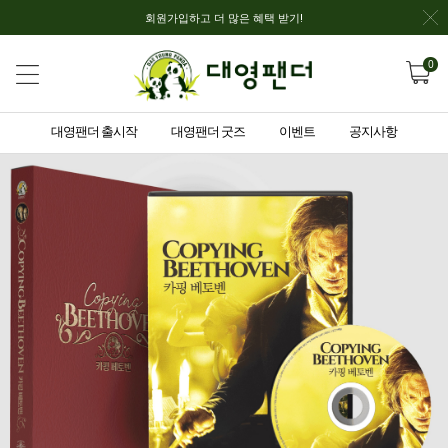
회원가입하고 더 많은 혜택 받기!
0
대영팬더 출시작
대영팬더 굿즈
이벤트
공지사항