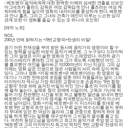
- 베토벤의 음악세계에 대한 완벽한 이해와 섬세한 연출을 선보인
아그네츠카 홀란드 감독은 여성 감독답게 안나 홀츠라는 여성 캐
릭터에게 힘을 실으며 영화의 내러티브를 풍성하게 한다. 베토벤
과 안나 홀츠, 그리고 그녀의 건축가 애인이 이루는 느슨한 삼각
관계 또한 이 영화를 즐길 수 있는 또 하나의 포인트!
[제작 노트]
NO1.
200년 만에 밝혀지는 <9번교향곡>탄생의 비밀!
광기 어린 천재성을 부여 받은 동시에 음악가의 생명이라 할 수
있는 청력을 상실한 비운의 음악가 베토벤. 그 누구보다 드라마틱
한 그의 일생은 이미 숱한 영화의 인기 소재였었다. 여전히 광기
와 미스테리가 혼재한 그의 삶과 그가 죽도록 사랑했던 여인, 그
를 흠모했던 여인을 둘러싸고 약200여년이 지난 지금도 그의 삶
자체는 영화 같은 인생으로 많은 사람들의 뇌리 속에 깊이 박혀
있다. 그러나 영화 <카핑 베토벤>은 베토벤이라는 한 영웅의 일
대기나 기괴한 천재성에 초점을 맞춘 여타 작품들과는 달리 그의
마지막이자 역사상 가장 위대한 교향곡으로 손꼽히는 ‘9번 합창
교향곡’ 탄생 뒤에 숨겨진 비밀의 여인 ‘안나 홀츠’의 이야기를 함
께 펼쳐 놓는다. 실제로 청각 장애에 시달리며, 고독과 가난에 찌
들어 가장 찬란했던 시간을 뒤로 하고 불행한 말년을 보내야 했던
베토벤이 어떻게 세기의 명곡을 작곡했었는지는 여전히 미스터
리로 남아있다. 영화 <카핑 베토벤>은 이 미스터리를 토대로 베
토벤 9번 교향곡 초연 당시, 그가 우뢰 같은 박수소리를 듣지 못하
자 무대에 있던 한 여성이 올라와 그를 관중으로 향하게 하여 응
답을 하게 했다는 일화를 재구성하여 그 비밀의 열쇠를 풀고 있
다. 여전히 동양고금을 망라하고 최고의 음악가로 추앙 받고 있는
‘베토벤’과 그의 마지막이자 최고의 역작인 ‘9번 교향곡’ 탄생의 비