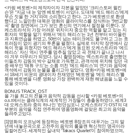
<카핑 베토벤>의 제작자이자 각본을 맡았던 ‘크리스토퍼 윌킨
슨’은 “지금 내 눈 앞엔 베토벤이 서있다. 도대체 ‘에드 해리스’에게
무슨 짓을 한 거지’라며 소리쳤다고 한다. 그가 베토벤으로 환생
했다고 느낄만한 대목은 영화의 클라이막스를 장식하는 ‘9번교향
곡’ 촬영 장면에서 그가 보인 혼신의 연기에서 절정을 이룬다. 오
케스트라석의 가장 어려운 위치이자 중요한 역할을 맡고 있는 지
휘자의 역할을 맡기 위해서 ‘에드 해리스’는 1년 전부터 바이올린
과 지휘연습을 하였고, 50번이 넘는 테이크에도 불구하고 그는 흐
트러짐이 없이 광기의 투혼을 펼쳤다. 실제로 마지막 장면에서 감
독이 컷을 외쳤지만 ‘에드 해리스’에게 동요된 오케스트라와 ‘에드
해리스’ 자신 역시 연주를 멈추질 않았고 곡 전체가 끝나고 나서
야 겨우 마무리가 되었다. 당시 촬영장에는 엑스트라로 출연했던
이들조차 감동의 박수 갈채로 가득했고, 관객석에 위치해 있던 극
중 배우인 ‘매튜 구드’는 소름 끼친 ‘에드 해리스’의 연기와 음악에
객석에서 감동의 눈물을 흘리고야 말았다. 영화<카핑 베토벤>에
서 18세기 비운의 광대이자 천재였던 ‘베토벤’을 ‘에드 해리스’를
통해 베토벤을 다룬 영화상 가장 완벽하게 재현 해냈음을 느낄 수
있을 것이다.
BONUS TRACK_OST
올 가을 최고의 전율과 음악적 감동을 선사할 <카핑 베토벤>의
o.s.t에서는 클래식계의 세계적인 거장들이 총출동하였다. 세계3
대 오케스트라 중의 하나인 ‘런던심포니 오케스트라’가 OST의 대
부분의 음악을 직접 연주하여 명품영화에 걸맞은 최고의 음악을
들려주고있다.
[1]영화의 오프닝에 등장하는 베토벤 B장조의 대푸가는 그의 말
년에 내놓은곡으로 고전주의 음악의 룰을깬 혁신적인 명곡이라
일컬어진다. 세계적인 실내악 ‘Takacs Quartet’이 참여하였으며,