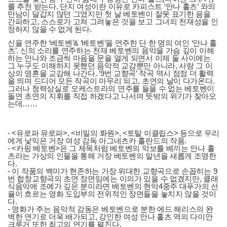
를 추천 받는다. 단지 여성이란 이유로 카피스트 ‘안나 홀츠’ 와의
만남이 달갑지 않던 그였지만 첫 날 베토벤이 잘못 표기한 음을
간파하고, 스스로가 고쳐 그려놓은 것을 보고 그녀의 천재성을 인
정하지 않을 수 없게 된다.
신을 연주한 ‘베토벤’& ‘베토벤’을 연주한 단 한 명의 여인 ‘안나 홀
츠’. 신의 소리를 연주하는 천재 베토벤의 음악을 가슴 깊이 이해
하는 안나와 조금씩 마음을 문을 열게 되면서 이제 둘 사이에는
그 누구도 이해하지 못했던 음악적 교감뿐만 아니라, 사랑 그 이
상의 영혼을 교감해 나간다. ‘9번 교향곡’ 작곡 역시 점점 더 활력
을 띄며 드디어 모든 작곡이 마무리 되고, 초연의 날이 다가온다.
그러나 청력상실로 오케스트라의 연주를 들을 수 없는 베토벤이
돌연 초연의 지휘를 직접 하겠다고 나서며 뜻밖의 위기가 찾아오
는데……
- <유로파 유로파>, <비밀의 화원>, <토탈 이클립스> 등으로 우리
에게 낯익은 거장 여성 감독 아그네츠카 홀란드의 작품.
- <카핑 베토벤>은 그 제목처럼 베토벤의 악보를 베끼는 안나 홀
츠라는 가상의 인물을 통해 거장 베토벤의 말년을 새롭게 조명한
다.
- 이 작품의 백미가 현존하는 가장 위대한 교향곡으로 손꼽히는 9
번 합창교향곡의 초연 장면임에는 이의가 있을 수 없겠지만, 클래
식음악에 조예가 깊은 분이라면 베토벤의 현악4중주 대푸가의 선
율이 흐르는 영화 도입부의 전위적인 장면들을 놓치지 않을 것이
다.
- 영화가 주는 음악적 감동은 베토벤으로 분한 에드 해리스의 완
벽한 연기로 더욱 배가되고, 강인한 여성 안나 홀츠 역의 다이안
크루거 또한 최고의 연기를 펼친다.