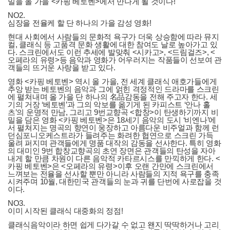
밀을 올 가을 <카핑 베토벤>에서 만나게 될 것이다!
NO2.
심장을 전율케 할 단 하나의 가을 감성 영화!
현대 사회에서 사람들의 문화적 욕구가 더욱 상승함에 따라 뮤지
컬, 클래식 등 고품격 문화 생활에 대한 참여도 날로 높아가고 있
다. 스크린에서도 이런 추세에 발맞춰 <시카고>, <드림걸즈>, <
오페라의 유령>등 음악과 영화가 어우러지는 작품들이 선보여 관
객들의 뜨거운 사랑을 받고 있다.
영화 <카핑 베토벤> 역시 올 가을, 전 세계 클래식 애호가들에게
추앙 받는 베토벤의 음악과 그에 얽힌 격정적인 드라마를 스크린
에 펼쳐내며 올 가을 단 하나의 名品감동을 전해 주고자 한다. 세
기의 거장 ‘베토벤’과 그의 악보를 옮기게 된 카피스트 ‘안나 홀
츠’의 운명적 만남, 그리고 9번교향곡 <합창>이 탄생하기까지 비
밀을 담은 영화 <카핑 베토벤>은 18세기 음악의 도시 ‘비엔나’에
서 펼쳐지는 명곡의 향연이 웅장하고 아름다운 비주얼과 함께 런
던심포니오케스트라가 들려주는 화려한 협연으로 스크린 가득
울려 퍼지며 관객들에게 명품 대작의 감동을 선사한다. 특히 영화
의 대미인 9번 합창교향곡의 초연 장면은 관객들의 탄성을 자아
내게 할 만큼 차원이 다른 음악적 카타르시스를 만끽하게 한다. <
카핑 베토벤>은 <오페라의 유령>이후 오랜 간만에 스크린에서
느껴보는 전율을 선사할 뿐만 아니라 사람들의 지적 욕구를 충족
시켜주며 10월, 대한민국 관객들의 눈과 귀를 단번에 사로잡을 것
이다.
NO3.
이미 시작된 클래식 대중화의 정점!
클래식음악이라 하면 쉽게 다가갈 수 없고 왠지 딱딱하거나 고리