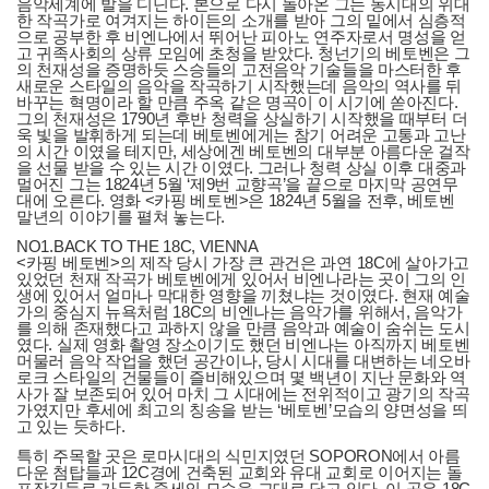
음악세계에 발을 디딘다. 본으로 다시 돌아온 그는 동시대의 위대
한 작곡가로 여겨지는 하이든의 소개를 받아 그의 밑에서 심층적
으로 공부한 후 비엔나에서 뛰어난 피아노 연주자로서 명성을 얻
고 귀족사회의 상류 모임에 초청을 받았다. 청넌기의 베토벤은 그
의 천재성을 증명하듯 스승들의 고전음악 기술들을 마스터한 후
새로운 스타일의 음악을 작곡하기 시작했는데 음악의 역사를 뒤
바꾸는 혁명이라 할 만큼 주옥 같은 명곡이 이 시기에 쏟아진다.
그의 천재성은 1790년 후반 청력을 상실하기 시작했을 때부터 더
욱 빛을 발휘하게 되는데 베토벤에게는 참기 어려운 고통과 고난
의 시간 이였을 테지만, 세상에겐 베토벤의 대부분 아름다운 걸작
을 선물 받을 수 있는 시간 이였다. 그러나 청력 상실 이후 대중과
멀어진 그는 1824년 5월 ‘제9번 교향곡’을 끝으로 마지막 공연무
대에 오른다. 영화 <카핑 베토벤>은 1824년 5월을 전후, 베토벤
말년의 이야기를 펼쳐 놓는다.
NO1.BACK TO THE 18C, VIENNA
<카핑 베토벤>의 제작 당시 가장 큰 관건은 과연 18C에 살아가고
있었던 천재 작곡가 베토벤에게 있어서 비엔나라는 곳이 그의 인
생에 있어서 얼마나 막대한 영향을 끼쳤냐는 것이였다. 현재 예술
가의 중심지 뉴욕처럼 18C의 비엔나는 음악가를 위해서, 음악가
를 의해 존재했다고 과하지 않을 만큼 음악과 예술이 숨쉬는 도시
였다. 실제 영화 촬영 장소이기도 했던 비엔나는 아직까지 베토벤
머물러 음악 작업을 했던 공간이나, 당시 시대를 대변하는 네오바
로크 스타일의 건물들이 즐비해있으며 몇 백년이 지난 문화와 역
사가 잘 보존되어 있어 마치 그 시대에는 전위적이고 광기의 작곡
가였지만 후세에 최고의 칭송을 받는 ‘베토벤’모습의 양면성을 띄
고 있는 듯하다.
특히 주목할 곳은 로마시대의 식민지였던 SOPORON에서 아름
다운 첨탑들과 12C경에 건축된 교회와 유대 교회로 이어지는 돌
포장길들로 가득한 중세의 모습을 그대로 담고 있다. 이 곳은 18C