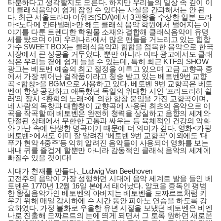
타분하다고 생각할지도 모른다. 하지만 우리들의 일상 속 깊이 이
미 클래식음악이 쉽게 잡힐 수 있다는 사실을 간과해서는 안 된
다. 최근 서울드라마 어워즈(SDA)에서 3관왕을 수상한 일본 드라
마<노다메 칸타빌레>만 해도 클래식 음악 학원에서 벌어지는 이
야기를 다룬 트렌디한 학원물 소재와 결합해 클래식음악이 유명
세를 탔으며 이미 우리나라에서 많은 팬들을 거느리고 있는 힙합
가수 SWEET BOX는 클래식음악과 힙합을 접목한 음악으로 한국
시장에서 큰 성공을 거두었다. 뿐만 아니라 여타 광고에서도 클래
식은 우리들 곁에 쉽게 들을 수 있는데, 특히 최근 KTF의 SHOW
광고는 베토벤 예술의 최고 절정을 이루고 있으며 고금 교향곡 중
에서 가장 뛰어난 걸작품이라고 칭송 받고 있는 베토벤9번 교향
곡 <합창>을 BGM으로 사용하고 있다. 베토벤 9번 교향곡은 베토
벤이 항상 공감하고 애독했던 독일의 위대한 시인 ‘프리드리히 쉴
러’의 장시 <환희의 노래>에 의한 합창 붙임을 가진 교향곡이며,
네 사람의 독창과 대합창이 교향곡에 사용된 최초의 음악으로 이
곡을 작곡할 때 베토벤은 완전히 청력을 상실하고 음향의 세계와
단절된 상태에서 무한한 고통과 싸우는 등 육체적인 건강의 악화
와 가난 속에 탄생한 명곡이기 때문에 더 의미가 깊다. 영화<카핑
베토벤>에서도 이미 잘 알려진 ‘베토벤 9번 교향곡’ 이외에도 ‘대
푸가 현악 4중주’등 익히 알려진 음악들이 사용되어 영화를 보는
내내 귀를 즐겁게 할뿐만 아니라 감동적인 클래식 음악의 세계에
빠질수 있을 것이다!
시대가 천재를 만들다._Ludwig Van Beethoven
고전주의 음악이 가장 성행하던 시대에 음악 세계로 발을 들인 베
토벤은 1770년 12월 16일 본에서 태어났다. 알코올 중독인 평범
한 왕실음악가인 베토벤의 아버지는 베토벤을 모짜르트처럼 키
우기 위해 매일 감시하에 수 시간 동안 피아노 연습을 하도록 강
요하였다. 가정 불화로 우울한 유년 시절을 보냈던 베토벤은 비엔
나로 진출해 모짜르트의 눈에 띄게 되면서 그 토록 원하던 새로운