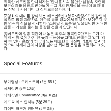
위독한 베토벤을 만나러가는 ‘안나홀츠’의 불안한 심경속 자연의
모든소리를 음표로 받아들이는 그녀의 천재성을 동시에 드러내
는 장면에 사용되어 그 신비로움을 더한다.
[2]영화의 대미를 장식하는 ‘베토벤9번교향곡<합창>’초연 장면의
곡으로 장장 25분간의 연주를 통해 영화에서 미처 다 보여주지 못
한 명곡의 전율을 선사한다. ‘스탕달 신드롬’을 일으킬만한 거대한
감동과 가슴을 울리는 웅장한 선율이 압권이다.
[3]베토벤에 임종 직전에 내놓은 최후의 명곡인C단조는 그가 마
지막 신의 곁에 가기 전 들리는 음성을 그대로 전해주고 있다. 영
화 속 ‘안나 홀츠’가 병상에 있는 베토벤을 대신해 악보에 옮겨 적
었으며 사제지간의 사랑을 넘어선 위대한 운명을 표현해내고 있
다.
Special Features
부가영상 : 오케스트라 (9분 55초)
삭제장면 (8분 10초)
삭제장면 Commentary (8분 10초)
에드 해리스 인터뷰 (5분 39초)
다이엔 크루거 인터뷰 (5분 3초)