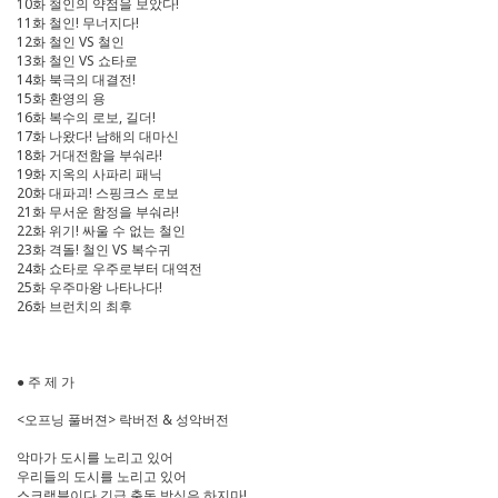
10화 철인의 약점을 보았다!
11화 철인! 무너지다!
12화 철인 VS 철인
13화 철인 VS 쇼타로
14화 북극의 대결전!
15화 환영의 용
16화 복수의 로보, 길더!
17화 나왔다! 남해의 대마신
18화 거대전함을 부숴라!
19화 지옥의 사파리 패닉
20화 대파괴! 스핑크스 로보
21화 무서운 함정을 부숴라!
22화 위기! 싸울 수 없는 철인
23화 격돌! 철인 VS 복수귀
24화 쇼타로 우주로부터 대역전
25화 우주마왕 나타나다!
26화 브런치의 최후
● 주 제 가
<오프닝 풀버젼> 락버전 & 성악버전
악마가 도시를 노리고 있어
우리들의 도시를 노리고 있어
스크램블이다 긴급 출동 방심은 하지마!