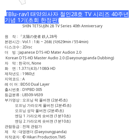
[Blu-ray] 태양의사자 철인28호 TV 시리즈 40주년
기념 1기(초회 한정판)
SHIN TETSUJIN 28 TV Series 40th Anniversary
원 작 : 『太陽の使者 鉄人28号
본편시간 : Vol.1 : 1화 ~ 26화 (약629min / 554min)
디스크수 : 2Disc
더 빙 : Japanese DTS-HD Mater Audion 2.0
Korean DTS-HD Master Audio 2.0 (Daeyoungpanda Dubbing)
자 막 : 한국어, None
화 면 : 1.37:1(4:3) / 1080i HD
제작년도 : 1980년
지역코드 : A
레 이 어 : BD50 Dual Layer
출시번호 : DYPBD 005
등급분류 : L8509-V639
부가영상 : 오프닝 락 풀버젼 (2분45초)
오프닝 가라오케 풀버전 (2분45초)
오프닝 성악 풀버전 (2분45초)
엔딩 1 가라오케 숏버젼 (1분10초)
엔딩 2 가라오케 숏버젼 (1분10초)
관람등급 : 전체 관람가
제 작 : 대영팬더 (Daeyoungpanda)
저작권자 : © Hikari Production.TMS