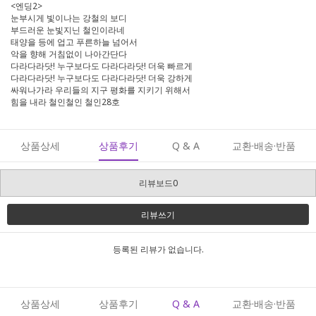
<엔딩2>
눈부시게 빛이나는 강철의 보디
부드러운 눈빛지닌 철인이라네
태양을 등에 업고 푸른하늘 넘어서
악을 향해 거침없이 나아간단다
다라다라닷! 누구보다도 다라다라닷! 더욱 빠르게
다라다라닷! 누구보다도 다라다라닷! 더욱 강하게
싸워나가라 우리들의 지구 평화를 지키기 위해서
힘을 내라 철인철인 철인28호
상품상세
상품후기
Q & A
교환·배송·반품
리뷰보드0
리뷰쓰기
등록된 리뷰가 없습니다.
상품상세
상품후기
Q & A
교환·배송·반품