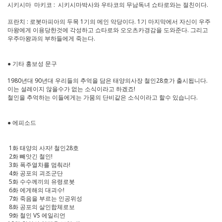
시키시마 마키코 : 시키시마박사와 우타코의 무남독녀 쇼타로와는 절친이다.
프란치 : 로봇마피아의 두목 1기의 메인 악당이다. 1기 마지막에서 자신이 우주
마왕에게 이용당한것에 각성하고 쇼타로와 오오츠카경감을 도와준다. 그리고
우주마왕과의 부하들에게 죽는다.
● 기타 홍보성 문구
1980년대 90년대 우리들의 추억을 담은 태양의사장 철인28호가 출시됩니다.
이는 설레이지 않을수가 없는 소식이라고 하겠죠!
철인을 추억하는 이들에게는 가뭄의 단비같은 소식이라고 할수 있습니다.
● 에피소드
1화 태양의 사자! 철인28호
2화 빼앗긴 철인!
3화 폭주열차를 멈춰라!
4화 공포의 괴조군단
5화 수수께끼의 유령로봇
6화 에게해의 대괴수!
7화 죽음을 부르는 인공위성
8화 공포의 살인합체로보
9화 철인 VS 에일리언