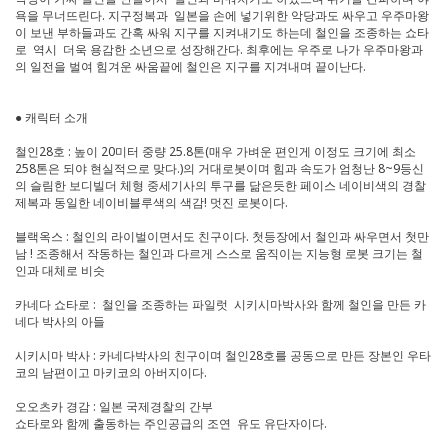
욕을 무너뜨린다. 지구정복과 일본을 손에 넣기위한 악당과도 싸우고 우주마왕
이 보낸 부하들과도 간혹 싸워 지구를 지켜내기도 하는데 철인을 조종하는 쇼타
로 역시 더욱 용감한 소년으로 성장해간다. 최후에는 우주로 나가 우주마왕과
의 일전을 벌여 힘겨운 싸움끝에 철인은 지구를 지겨내며 끝이난다.
● 캐릭터 소개
철인28호 : 높이 20미터 중량 25.8톤(매우 가벼운 편인게 이정도 크기에 최소
258톤은 되야 현실적으로 맞다.)의 거대로봇이며 힘과 속도가 엄청난 8~9등신
의 슬림한 보디빌더 체형 중세기사의 투구를 닮은듯한 페이스 네이비색의 경찰
제복과 동일한 네이비블루색의 색감! 멋진 로봇이다.
블랙옥스 : 철인의 라이벌이면서도 친구이다. 첫등장에서 철인과 싸우면서 첫만
남 ! 조종해서 작동하는 철인과 다르게 스스로 움직이는 지능형 로봇 크기는 철
인과 대체로 비슷
카네다 쇼타로 : 철인을 조종하는 파일럿 시키시마박사와 함께 철인을 만든 카
네다 박사의 아들
시키시마 박사 : 카네다박사의 친구이며 철인28호를 공동으로 만든 장본인 우타
코의 남편이고 마키코의 아버지이다.
오오츠카 경감 : 일본 국제경찰의 간부
쇼타로와 함께 출동하는 주인공급의 조연 유도 유단자이다.