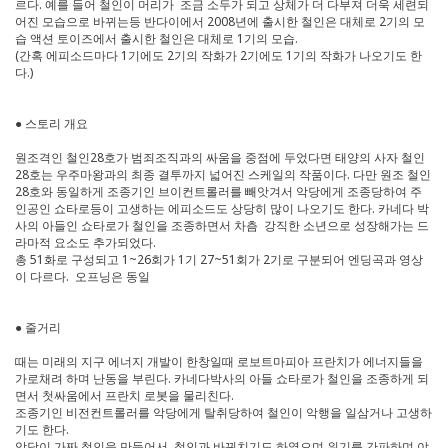
르다. 예를 들어 철인이 머리가 조금 소두가 되고 상체가 더 다부져 더욱 세련되
어진 모습으로 바뀌는등 반다이에서 2008년에 출시한 철인은 대체로 2기의 모
습 액션 토이즈에서 출시한 철인은 대체로 1기의 모습.
(간혹 에피소드마다 1기에도 2기의 작화가 2기에도 1기의 작화가 나오기도 한
다.)
● 스토리 개요
원조격인 철인28호가 범죄조직과의 싸움을 중점에 두었다면 태양의 사자 철인
28호는 우주마왕과의 최종 결투까지 넓어진 스케일의 작품이다. 다만 원조 철인
28호와 동일하게 조종기인 브이컨트롤러를 빼앗겨서 악당에게 조종당하여 주
인공인 쇼타로등이 고생하는 에피소드도 상당히 많이 나오기도 한다. 카네다 박
사의 아들인 쇼타로가 철인을 조종하면서 차츰 강직한 소년으로 성장해가는 드
라마적 요소도 추가되었다.
총 51화로 구성되고 1~26회가 1기 27~51회가 2기로 구분되어 엔딩곡과 영상
이 다르다. 오프닝은 동일
● 줄거리
때는 미래의 지구 에너지 개발이 한창일때 로보트마피아 프란치가 에너지들을
가로채려 하며 난동을 부린다. 카네다박사의 아들 쇼타로가 철인을 조종하게 되
면서 첫싸움에서 프란치 로봇을 물리친다.
조종기인 비전컨트롤러를 악당에게 탈취당하여 철인이 악행을 일삼거나 고생하
기도 한다.
악당이 가짜 철인을 만들어서 철인과 바꿔치기도 하였으며 위기를 간파하며 야