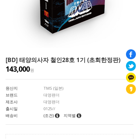
[BD] 태양의사자 철인28호 1기 (초회한정판)
143,000
원
원산지
TMS (일본)
브랜드
대영팬더
제조사
대영팬더
출시일
0125//
배송비
(조건)
지역별