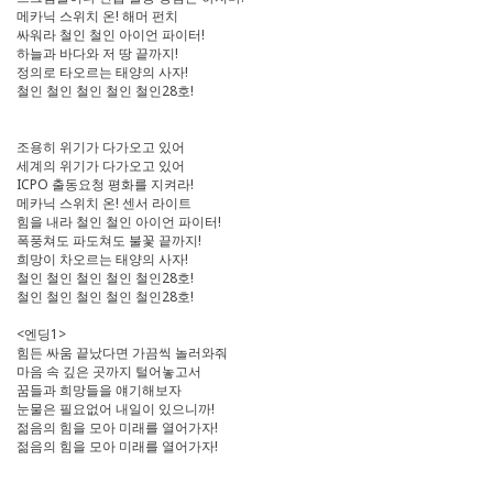
메카닉 스위치 온! 해머 펀치
싸워라 철인 철인 아이언 파이터!
하늘과 바다와 저 땅 끝까지!
정의로 타오르는 태양의 사자!
철인 철인 철인 철인 철인28호!
조용히 위기가 다가오고 있어
세계의 위기가 다가오고 있어
ICPO 출동요청 평화를 지켜라!
메카닉 스위치 온! 센서 라이트
힘을 내라 철인 철인 아이언 파이터!
폭풍쳐도 파도쳐도 불꽃 끝까지!
희망이 차오르는 태양의 사자!
철인 철인 철인 철인 철인28호!
철인 철인 철인 철인 철인28호!
<엔딩1>
힘든 싸움 끝났다면 가끔씩 놀러와줘
마음 속 깊은 곳까지 털어놓고서
꿈들과 희망들을 얘기해보자
눈물은 필요없어 내일이 있으니까!
젊음의 힘을 모아 미래를 열어가자!
젊음의 힘을 모아 미래를 열어가자!