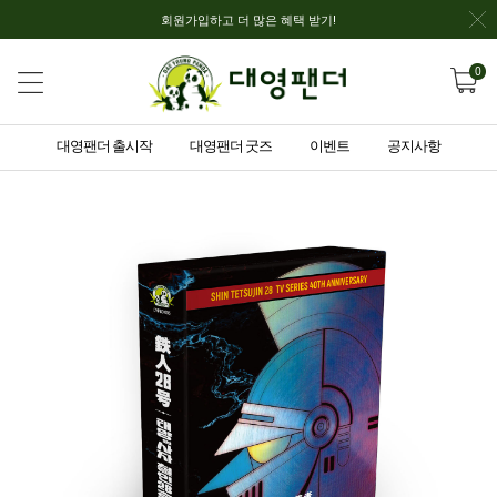
회원가입하고 더 많은 혜택 받기!
0
대영팬더 출시작
대영팬더 굿즈
이벤트
공지사항