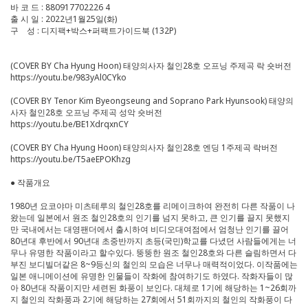
바 코 드 : 880917702226 4
출 시 일 : 2022년1월25일(화)
구 성 : 디지팩+박스+퍼팩트가이드북 (132P)
(COVER BY Cha Hyung Hoon) 태양의사자 철인28호 오프닝 주제곡 락 숏버전
https://youtu.be/983yAl0CYko
(COVER BY Tenor Kim Byeongseung and Soprano Park Hyunsook) 태양의
사자 철인28호 오프닝 주제곡 성악 숏버전
https://youtu.be/BE1XdrqxnCY
(COVER BY Cha Hyung Hoon) 태양의사자 철인28호 엔딩 1주제곡 락버전
https://youtu.be/T5aeEPOKhzg
● 작품개요
1980년 요코야마 미츠테루의 철인28호를 리메이크하여 완전히 다른 작품이 나
왔는데 일본에서 원조 철인28호의 인기를 넘지 못하고, 큰 인기를 끌지 못했지
만 국내에서는 대영팬더에서 출시하여 비디오대여점에서 엄청난 인기를 끌어
80년대 후반에서 90년대 초중반까지 초등(국민)학교를 다녔던 사람들에게는 너
무나 유명한 작품이라고 할수있다. 뚱뚱한 원조 철인28호와 다른 슬림하면서 다
부진 보디빌더같은 8~9등신의 철인의 모습은 너무나 매력적이었다. 이작품에는
일본 애니메이션에 유명한 인물들이 작화에 참여하기도 하였다. 작화자들이 많
아 80년대 작품이지만 세련된 화풍이 보인다. 대체로 1기에 해당하는 1~26회까
지 철인의 작화풍과 2기에 해당하는 27회에서 51회까지의 철인의 작화풍이 다