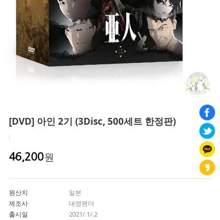
[DVD] 아인 2기 (3Disc, 500세트 한정판)
.
원
46,200
원산지
일본
제조사
대영팬더
출시일
2021/.1/.2