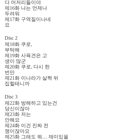
다 머저리들이야
제16화 나는 언제나
두려워
제17화 구역질이나네
요
Disc 2
제18화 쿠로,
부탁해
제19화 사육견은 고
생이 많군
제20화 쿠로, 다시 한
번만
제21화 이나라가 살짝 뒤
집힐테니까
Disc 3
제22화 방해하고 있는건
당신이잖아
제23화 저는
안해요
제24화 이건 진짜 전
쟁이잖아요
제25화 그래도 뭐… 재미있을