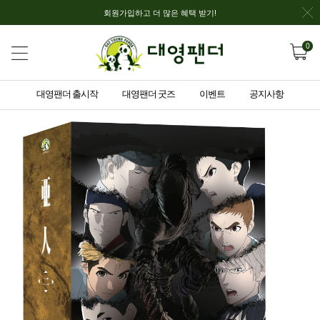
회원가입하고 더 많은 혜택 받기!
0
대영팬더 출시작
대영팬더 굿즈
이벤트
공지사항