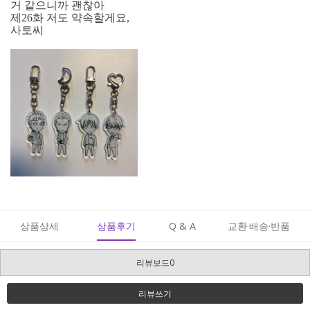
거 같으니까 괜찮아
제26화 저도 약속할게요,
사토씨
상품상세
상품후기
Q & A
교환·배송·반품
리뷰보드0
리뷰쓰기