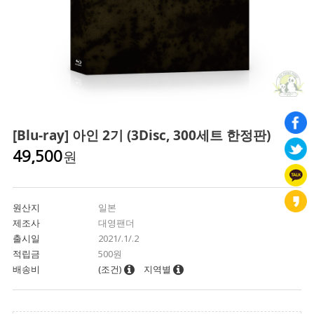
[Blu-ray] 아인 2기 (3Disc, 300세트 한정판)
원
49,500
원산지
일본
제조사
대영팬더
출시일
2021/.1/.2
적립금
500원
배송비
(조건)
지역별