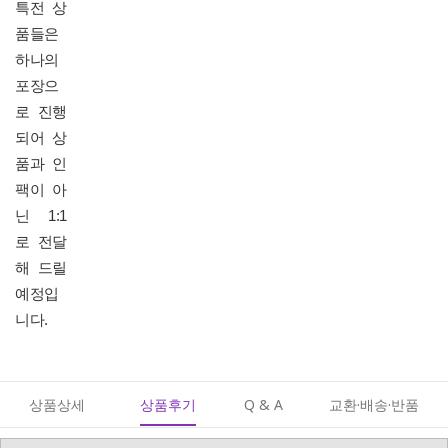
특전 상
품들은
하나의
포장으
로 진행
되어 상
품과 인
팩이 아
닌 1:1
로 전달
해 드릴
예정입
니다.
상품상세
상품후기
Q & A
교환·배송·반품