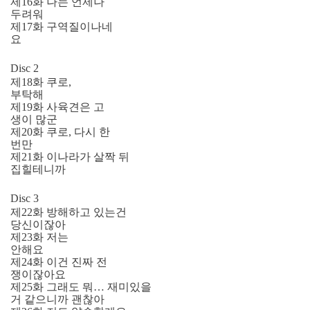
제16화 나는 언제나
두려워
제17화 구역질이나네
요
Disc 2
제18화 쿠로,
부탁해
제19화 사육견은 고
생이 많군
제20화 쿠로, 다시 한
번만
제21화 이나라가 살짝 뒤
집힐테니까
Disc 3
제22화 방해하고 있는건
당신이잖아
제23화 저는
안해요
제24화 이건 진짜 전
쟁이잖아요
제25화 그래도 뭐… 재미있을
거 같으니까 괜찮아