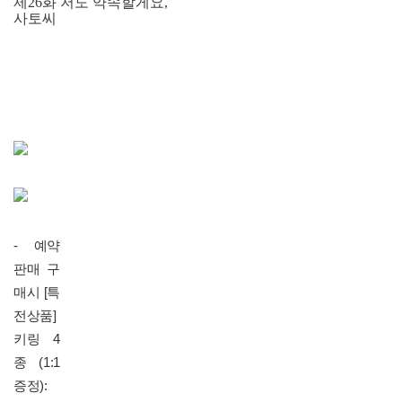
제26화 저도 약속할게요,
사토씨
- 예약
판매 구
매시
[특
전상품]
키링 4
종 (1:1
증정):