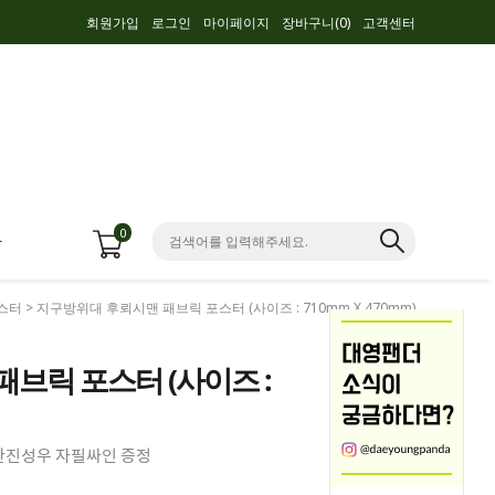
회원가입
로그인
마이페이지
장바구니(
0
)
고객센터
0
항
스터
> 지구방위대 후뢰시맨 패브릭 포스터 (사이즈 : 710mm X 470mm)
브릭 포스터 (사이즈 :
김환진성우 자필싸인 증정