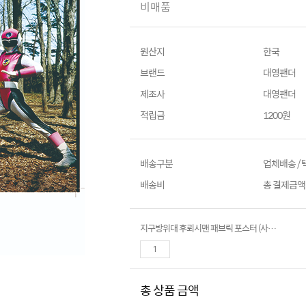
비매품
원산지
한국
브랜드
대영팬더
제조사
대영팬더
적립금
1200원
배송구분
업체배송 /
배송비
총 결제금액이
지구방위대 후뢰시맨 패브릭 포스터 (사이즈 : 710mm x 470mm)
총 상품 금액