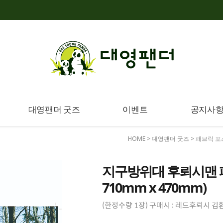
대영팬더 굿즈
이벤트
공지사
HOME
>
대영팬더 굿즈
>
패브릭 포
지구방위대 후뢰시맨 패
710mm x 470mm)
(한정수량 1장) 구매시 : 레드후뢰시 