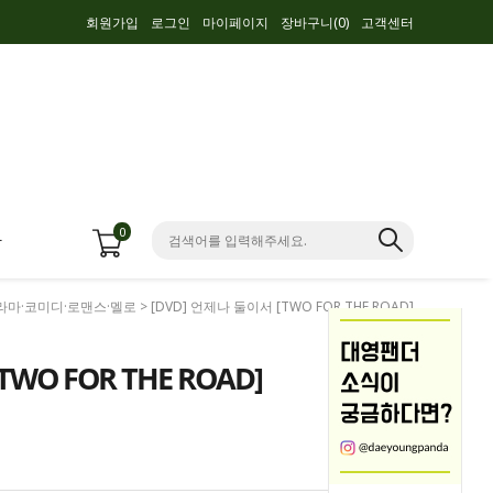
회원가입
로그인
마이페이지
장바구니(
0
)
고객센터
0
항
라마·코미디·로맨스·멜로
> [DVD] 언제나 둘이서 [TWO FOR THE ROAD]
WO FOR THE ROAD]