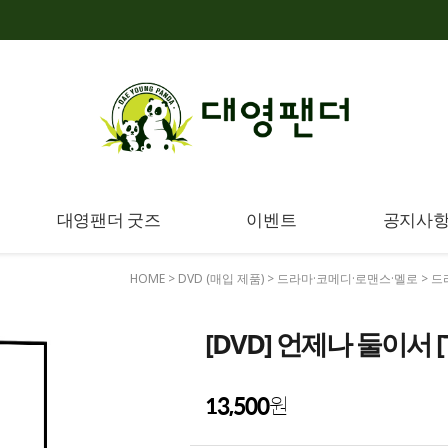
대영팬더 굿즈
이벤트
공지사
HOME
>
DVD (매입 제품)
>
드라마·코메디·로맨스·멜로
>
드
[DVD] 언제나 둘이서 [T
13,500
원