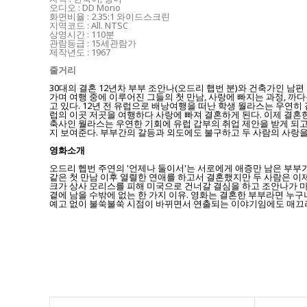
오디오 : DD Mono
화면비율 : 2.35:1 와이드스크린
지역코드 : All. NTSC
상영시간 : 110분
관람등급 : 15세관람가
제작년도 : 1967
줄거리
30대의 결혼 12년차 부부 조안나(오드리 햅번 분)와 건축가인 남
가며 여행 중에 이루어진 그들의 첫 만남, 사랑에 빠지는 과정, 까
고 있다. 12년 전 유럽으로 배낭여행을 떠난 학생 월라스는 우연
럽의 이곳 저곳을 여행하다 사랑에 빠져 결혼하게 된다. 이제 결혼
축사인 월라스는 우연한 기회에 유럽 갑부의 취업 제안을 받게 되고
지 보여준다. 부부간의 갈등과 외도에도 불구하고 두 사람의 사랑을
영화소개
오드리 헵번 주연의 '언제나 둘이서'는 서로에게 애증만 남은 부부가
같은 첫 만남 이후 열렬한 연애를 하고서 결혼했지만 두 사람은 이
크가 상사 모리스를 피해 미국으로 건너갈 결심을 하고 조안나가 마
곁에 남을 수밖에 없는 한 가지 이유. 영화는 결혼한 부부라면 누구
예고 없이 불쑥불쑥 시점이 바뀌면서 연출되는 이야기임에도 매끄러