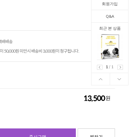
회원가입
Q&A
최근 본 상품
 택배배송
 50,000원 미만시 배송비 3,000원이 청구됩니다.
1
/
1
13,500
원
13,500
원
즉시구매
찜하기