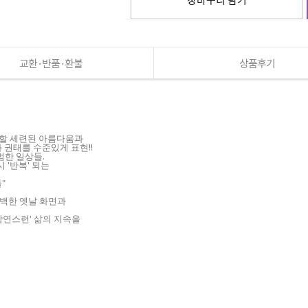
교환·반품·환불
상품후기
월할 세련된 아름다움과
 권태를 수준있게 표현!!
범한 일상들.
 '반복' 되는
"
백한 옛날 화면과
'당연스런' 삶의 지속을