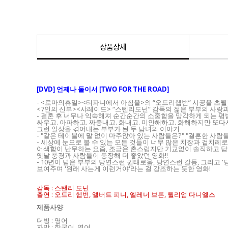
상품상세
[DVD]
언제나 둘이서 [TWO FOR THE ROAD]
- <로마의휴일><티파니에서 아침을>의 “오드리헵번” 시공을 초
<7인의 신부><샤레이드> “스텐리도넌” 감독의 젊은 부부의 사랑과
- 결혼 후 너무나 익숙해져 순간순간의 소중함을 망각하게 되는 평
싸우고. 아파하고. 짜증내고. 화내고. 미안해하고. 화해하지만 또다시
그런 일상을 겪어내는 부부가 된 두 남녀의 이야기
- "같은 테이블에 말 없이 마주앉아 있는 사람들은?" "결혼한 사람들
- 세상에 눈으로 볼 수 있는 모든 것들이 너무 많은 치장과 겉치레로
어색함이 난무하는 요즘, 조금은 촌스럽지만 기교없이 솔직하고 담
옛날 풍경과 사람들이 등장해 더 좋았던 영화!!
- 10년이 넘은 부부의 당연스런 권태로움, 당연스런 갈등, 그리고 
보여주며 '원래 사는게 이런거야'라는 걸 강조하는 듯한 영화!
감독 : 스탠리 도넌
출연 : 오드리 헵번, 앨버트 피니, 엘레너 브론, 윌리엄 다니엘스
제품사양
더빙 : 영어
자막 : 한국어, 영어