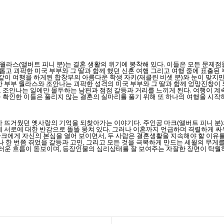
편 월라스(앨버트 피니 분)는 결혼 생활의 위기에 봉착해 있다. 이들은 모든 문
다롭고 괴팍한 미국 부부와 그 딸과 함께 했던 신혼 여행 그리고 여행 중에 표출
히 같이 여행을 하게된 합창부의 아름다운 학생 자키(재클린 비셋 분)와 눈이 맞
한 부부 월라스와 조안나는 괴팍한 성격의 미국 부부와 그 딸과 함께 엉망진창이 
 조안나는 일에만 몰두하는 남편과 점점 갈등과 거리를 느끼게 된다. 여행이 계
 확인한 이들은 풀리지 않는 결혼의 실마리를 풀기 위해 또 하나의 여행을 시작
 뜨거웠던 옛사랑의 기억을 되찾아가는 이야기다. 주인공 마크(앨버트 피니 분)와
제 서로에 대한 반감으로 똘똘 뭉쳐 있다. 그러나 이혼까지 언급하며 격렬하게 싸
크에게 자신의 본심을 열어 보이면서, 두 사람은 결혼생활을 지속해야 할 이유를
나 한 번쯤 겪었을 갈등과 고민, 그리고 모든 것을 극복하게 만드는 세월의 무게
운 흐름이 돋보이며, 등장인물의 심리상태를 잘 보여주는 자잘한 장면이 탁월