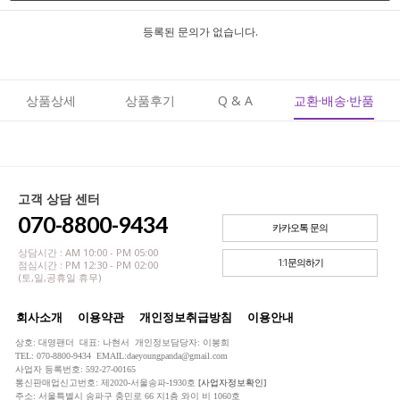
등록된 문의가 없습니다.
상품상세
상품후기
Q & A
교환·배송·반품
고객 상담 센터
070-8800-9434
카카오톡 문의
상담시간 : AM 10:00 - PM 05:00
1:1문의하기
점심시간 : PM 12:30 - PM 02:00
(토,일,공휴일 휴무)
회사소개
이용약관
개인정보취급방침
이용안내
상호: 대영팬더 대표: 나현서 개인정보담당자: 이봉희
TEL: 070-8800-9434 EMAIL:daeyoungpanda@gmail.com
사업자 등록번호: 592-27-00165
통신판매업신고번호: 제2020-서울송파-1930호
[사업자정보확인]
주소: 서울특별시 송파구 충민로 66 지1층 와이 비 1060호