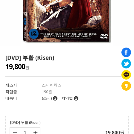
[DVD] 부활 (Risen)
19,800
원
제조사
소니픽쳐스
적립금
190원
배송비
(조건)
지역별
[DVD] 부활 (Risen)
19,800
원