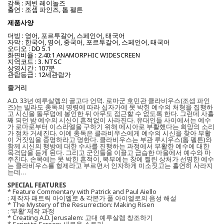
감독 : 케빈 레이놀즈
출연 : 조셉 파인즈, 톰 펠튼
제품사양
더빙 : 영어, 포르투갈어, 스페인어, 태국어
자막 : 한국어, 영어, 중국어, 포르투갈어, 스페인어, 태국어
오디오 : DD 5.1
화면비율 : 2.40:1 ANAMORPHIC WIDESCREEN
지역코드 : 3. NTSC
상영시간 : 107분
관람등급 : 12세관람가
줄거리
A.D. 33년 예루살렘의 골고다 언덕. 로마군 호민관 클라비우스(조셉 파인
즈)는 빌라도 총독의 명령에 따라 십자가에 못 박힌 예수의 처형을 집행하
고 시신을 돌무덤에 봉인한 뒤 아무도 접근할 수 없도록 한다. 그런데 사흘
째 되던 밤 예수의 시신이 흔적없이 사라진다. 유대인들 사이에서는 예수
가 로마로부터 이스라엘을 구하기 위해 메시아로 부활했다는 희망의 소리
가 점차 거세진다. 이에 총독은 클라비우스에게 예수의 시신을 찾아 부활
이 거짓임을 증명하라고 명한다. 클라비우스는 부관 루시우스(톰 펠튼)와
함께 시신의 행방에 대한 수사를 진행하는 과정에서 부활한 예수에 대한
목격담을 듣게 된다. 그리고 군인들을 이끌고 급습한 마을에서 예수와 마
주친다. 손목에는 못 박힌 흔적이, 복부에는 창에 찔린 상처가 선명한 예수
는 클라비우스를 형제라고 부르면서 인자하게 미소짓고는 홀연히 사라지
는데…
SPECIAL FEATURES
* Feature Commentary with Patrick and Paul Aiello
: 제작자 패트릭 아이엘로 & 각본가 폴 아이엘로의 음성 해설
* The Mystery of the Resurrection: Making Risen
: ‘부활’ 제작 과정
* Creating A.D. Jerusalem: 고대 예루살렘 창조하기