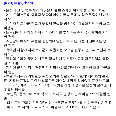
[DVD] 부활 (Risen)
- 음성 해설 및 영화 제작 과정을 비롯한 스페셜 피쳐에 한글 자막 지원
- 예수 그리스도의 죽음과 부활의 이야기를 새로운 시각으로 담아낸 서사
대작
- 비신자인 로마군 장교가 부활의 진실을 밝혀가는 차별화된 방식의 스토
리텔링
- 돌무덤에서 사라진 시체의 미스터리를 추적하는 수사극의 재미를 가미
한 전개
- 주인공이 예수의 부활을 경험하며 믿음에 이르는 과정이 전해주는 숭고
한 감동
- 유대인 저항 세력과 로마군이 격돌하는 오프닝 전투 시퀀스의 스릴과 스
펙터클
- 몰타와 스페인 로케이션으로 생생하게 재현해낸 고대 예루살렘의 웅장
한 스케일
- 강인한 군인이 겪는 격정적인 감정 변화를 완벽하게 표현한 조셉 파인즈
의 열연
- 부관 루시우스 역할로 성숙한 연기를 선보인 '해리 포터' 시리즈의 톰 펠
튼, 온화한 표정과 고요한 침묵으로 예수의 내면을 깊이있게 표출한 클리
프 커티스, 예수의 12 제자 각각의 뚜렷한 개성과 성격을 온전히 살려낸 배
우들의 앙상블
- '로빈훗' '몬테 크리스토 백작'의 서사극 명장 케빈 레이놀즈의 탁월한 연
출
- '패션 오브 크라이스트' '콘 에어' '브로큰 애로우' 스티브 미르코비치 편집
- '하트 오브 더 씨' '머시니스트' '이블 데드 2013' 로케 바뇨스 음악