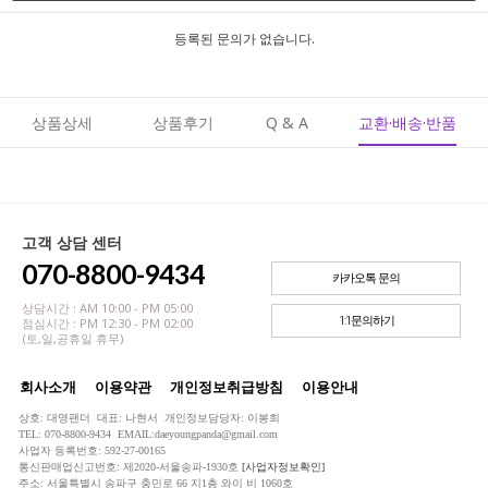
등록된 문의가 없습니다.
상품상세
상품후기
Q & A
교환·배송·반품
고객 상담 센터
070-8800-9434
카카오톡 문의
상담시간 : AM 10:00 - PM 05:00
1:1문의하기
점심시간 : PM 12:30 - PM 02:00
(토,일,공휴일 휴무)
회사소개
이용약관
개인정보취급방침
이용안내
상호: 대영팬더 대표: 나현서 개인정보담당자: 이봉희
TEL: 070-8800-9434 EMAIL:daeyoungpanda@gmail.com
사업자 등록번호: 592-27-00165
통신판매업신고번호: 제2020-서울송파-1930호
[사업자정보확인]
주소: 서울특별시 송파구 충민로 66 지1층 와이 비 1060호