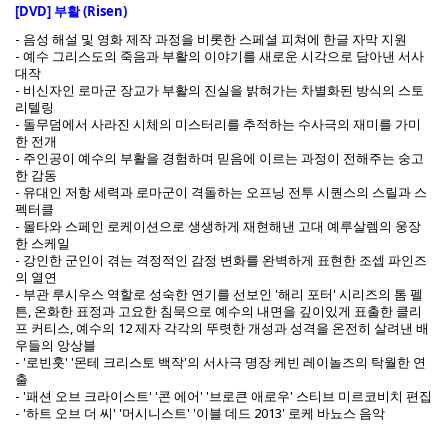
[DVD] 부활 (Risen)
- 음성 해설 및 영화 제작 과정을 비롯한 스페셜 피쳐에 한글 자막 지원
- 예수 그리스도의 죽음과 부활의 이야기를 새로운 시각으로 담아낸 서사
대작
- 비신자인 로마군 장교가 부활의 진실을 밝혀가는 차별화된 방식의 스토
리텔링
- 돌무덤에서 사라진 시체의 미스터리를 추적하는 수사극의 재미를 가미
한 전개
- 주인공이 예수의 부활을 경험하며 믿음에 이르는 과정이 전해주는 숭고
한 감동
- 유대인 저항 세력과 로마군이 격돌하는 오프닝 전투 시퀀스의 스릴과 스
펙터클
- 몰타와 스페인 로케이션으로 생생하게 재현해낸 고대 예루살렘의 웅장
한 스케일
- 강인한 군인이 겪는 격정적인 감정 변화를 완벽하게 표현한 조셉 파인즈
의 열연
- 부관 루시우스 역할로 성숙한 연기를 선보인 '해리 포터' 시리즈의 톰 펠
튼, 온화한 표정과 고요한 침묵으로 예수의 내면을 깊이있게 표출한 클리
프 커티스, 예수의 12 제자 각각의 뚜렷한 개성과 성격을 온전히 살려낸 배
우들의 앙상블
- '로빈훗' '몬테 크리스토 백작'의 서사극 명장 케빈 레이놀즈의 탁월한 연
출
- '패션 오브 크라이스트' '콘 에어' '브로큰 애로우' 스티브 미르코비치 편집
- '하트 오브 더 씨' '머시니스트' '이블 데드 2013' 로케 바뇨스 음악