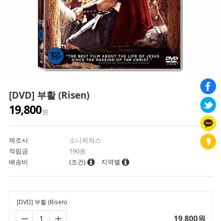
[DVD] 부활 (Risen)
19,800
원
제조사
소니픽쳐스
적립금
190원
배송비
(조건)
지역별
[DVD] 부활 (Risen)
19,800
원