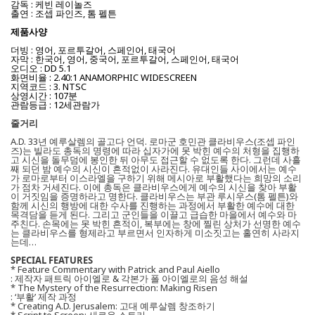
감독 : 케빈 레이놀즈
출연 : 조셉 파인즈, 톰 펠튼
제품사양
더빙 : 영어, 포르투갈어, 스페인어, 태국어
자막 : 한국어, 영어, 중국어, 포르투갈어, 스페인어, 태국어
오디오 : DD 5.1
화면비율 : 2.40:1 ANAMORPHIC WIDESCREEN
지역코드 : 3. NTSC
상영시간 : 107분
관람등급 : 12세관람가
줄거리
A.D. 33년 예루살렘의 골고다 언덕. 로마군 호민관 클라비우스(조셉 파인
즈)는 빌라도 총독의 명령에 따라 십자가에 못 박힌 예수의 처형을 집행하
고 시신을 돌무덤에 봉인한 뒤 아무도 접근할 수 없도록 한다. 그런데 사흘
째 되던 밤 예수의 시신이 흔적없이 사라진다. 유대인들 사이에서는 예수
가 로마로부터 이스라엘을 구하기 위해 메시아로 부활했다는 희망의 소리
가 점차 거세진다. 이에 총독은 클라비우스에게 예수의 시신을 찾아 부활
이 거짓임을 증명하라고 명한다. 클라비우스는 부관 루시우스(톰 펠튼)와
함께 시신의 행방에 대한 수사를 진행하는 과정에서 부활한 예수에 대한
목격담을 듣게 된다. 그리고 군인들을 이끌고 급습한 마을에서 예수와 마
주친다. 손목에는 못 박힌 흔적이, 복부에는 창에 찔린 상처가 선명한 예수
는 클라비우스를 형제라고 부르면서 인자하게 미소짓고는 홀연히 사라지
는데…
SPECIAL FEATURES
* Feature Commentary with Patrick and Paul Aiello
: 제작자 패트릭 아이엘로 & 각본가 폴 아이엘로의 음성 해설
* The Mystery of the Resurrection: Making Risen
: ‘부활’ 제작 과정
* Creating A.D. Jerusalem: 고대 예루살렘 창조하기