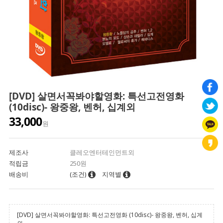
[DVD] 살면서꼭봐야할영화: 특선고전영화
(10disc)- 왕중왕, 벤허, 십계외
33,000
원
제조사
클레오엔터테인먼트외
적립금
250원
배송비
(조건)
지역별
[DVD] 살면서꼭봐야할영화: 특선고전영화 (10disc)- 왕중왕, 벤허, 십계