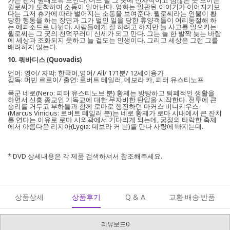
가는 왠지 권태로워 보인다. 어느 날 그 곳에 신사적이고 점잖은 듯 보이는
윌로씨가 도착하며 소동이 일어난다. 영화는 일관된 이야기가 이어지기보
다는 그저 휴가에 따라 벌어지는 소동을 보여준다. 윌로씨라는 인물이 황
당한 행동을 하는 장면과 그가 벌인 일을 당한 휴양객들이 어리둥절해 하
는 에피소드로 나뉜다. 사람들에게 잘 하려고 하지만 늘 사고를 일으키는
윌로씨는 그 곳의 천덕꾸러미 신세가 되고 만다. 그는 늘 한 발짝 늦는 바람
에 세상과 조화되지 못하고 늘 겉도는 인생이다. 그리고 세상은 그런 그를
배려하지 않는다.
10. 쿼바디스 (Quovadis)
언어: 영어/ 자막: 한국어,영어/ All/ 171분/ 12세이용가
감독: 머빈 르로이/ 출연: 로버트 테일러, 데보라 카, 피터 유스티노프
폭군 네로(Nero: 피터 유스티노브 분) 황제는 방탕하고 퇴폐적인 생활을
하면서 신흥 종교인 기독교에 대한 무자비한 탄압을 시작한다. 전투에 큰
승리를 거두고 부하들과 함께 로마로 행진하던 마커스 비니키우스
(Marcus Vinicius: 로버트 테일러 분)는 네로 황제가 로마 시내에서 큰 잔치
를 연다는 이유로 로마 시외곽에서 기다리게 되는데, 궁정의 타락한 축제
에서 아름다운 리지아(Lygia: 데보라 커 분)를 만나 사랑에 빠지는데.
* DVD 상세내용은 각 제품 검색하셔서 참조해주세요.
상품상세
상품후기
Q & A
교환·배송·반품
리뷰보드0