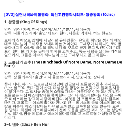
[DVD] 살면서꼭봐야할영화: 특선고전명작시리즈- 왕중왕외 (10disc)
1. 왕중왕 (King Of Kings)
언어: 영어/ 자막: 한국어,영어/ All/ 171분/ 15세이용가
감독: 니콜라스 레이/ 출연: 제프리 헌터, 시옵한 멕케나, 허드 햇필드
로마의 침략으로 압제에 시달리던 유다인들의 유일한 희망은 성서의 예언
대로 하나님이 구세주를 보내리라는 것이었다. 구세주가 나타나면 로마를
몰아내고 이스라엘 백성을 해방시켜 줄 것으로 굳게 믿고 있었다. 예수(제
프리 헌터 분)가 가는 곳마다 병자를 고쳐주고, 죽은 사람을 살리는 기적을
일으키자, 그들은 예수가 하나님이 보낸 구세주라고 믿고 따른다.
2. 노틀담의 곱추 (
The Hunchback Of Notre Dame, Notre Dame De
Paris)
언어: 영어/ 자막: 한국어,영어/ All/ 115분/ 15세이용가
감독: 장 들라누와/ 출연: 지나 롤로브리지다, 안소니 퀸, 장다네
중세 시대, 파리의 노트르담 대성당에 연금술사 프롤로와 꼽추 꽈지모도
('반신불구'의 뜻)가 같이 산다. 대성당 앞 광장에는 온갖 거지들과 집시들
이 모여든다. 그 집시들 중에 에스메랄다라는 아름다운 여자 집시가 있다.
프롤로는 내심 에스메랄다를 좋아한다. 그러나 에스메랄다는 자신을 구해
준 피버스라는 장교와 사랑에 빠진다. 이것을 안 프롤로는 극심한 질투에
빠진다. 프롤로는 에스메랄다와 만나고 있는 피버스의 등을 에스메랄다의
칼로 찌른다. 에스메랄다는 마녀로 오해받고 교수형을 언도 받는다. 교수
형 당하기 직전에 에스메랄다에게 전에 도움을 받았던 꽈지 모도는 성당의
신성 불가침권을 이용해서 에스메랄다를 데리고 노트르담 대성당으로 들
어간다.
3~4. 벤허 (2disc)- Ben Hur