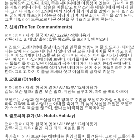
는 살해당하고 만다. 한편, 죽은 세마다에겐 여동생이 있는데, 그녀의 이름
은 데릴라(헤디 라마). 삼손은 아름답고 변덕스러운 데릴라에게 빠지게 된
다. 그러나 데릴라의 꼬임에 빠져 자신의 힘의 비밀을 말하게 된다. 필리스
틴 군인에게 체포되어 삼손은 장님이 되며, 제분소에서 곡식을 갈게 된다.
그후 데릴라의 도움으로 다곤 신전을 무너뜨리고 함께 죽는다.
7. 십계 (The Ten Commandments)
언어: 영어/ 자막: 한국어/ All/ 222분/ 전체이용가
감독: 세실 B. 데밀/ 출연: 찰톤 헤스톤, 율 브리너, 앤 박스터
이집트의 고센지방에 훗날 이스라엘 민족을 해방시켜 줄 인도자가 태어났
다는 말에 파라오는 태어난 지 얼마 안 된 모든 사내아이를 죽이라고 명한
다. 이에 요게벳(마샤 스콧 분)은 갓 태어난 자신의 아이를 지키기 위해 바
구니에 넣어 나일강에 띄워 보낸다. 아기를 태운 바구니는 때마침 강가에
서 물놀이를 하고 있던 이집트의 공주 비티아(니나 포치 분)의 눈에 띈다.
남편과 사별한 후 슬픔에 잠겨 있던 비티아는 신이 주신 아들이라며 기뻐
한다. 그리고 아기 이름을 모세라 짓고 이집트의 왕자로 키운다.
8. 오델로 (Othello)
언어: 영어/ 자막: 한국어,영어/ All/ 92분/ 12세이용가
감독: 오슨 웰즈/ 출연: 오슨 웰즈, 쉬잔느 글루띠에, 마이클 맥리아모어
오델로는 사랑과 질투심을 다룬 영화로 주인공 오델로가 가장 신임하는 부
하의 계략에 의해 사랑하는 아내를 죽이고, 뒤 늦게 사실을 깨달은 오델로
가 스스로의 목숨을 끊으며, 끝나는 비극적인 드라마이다.
9. 윌로씨의 휴가 (Mr. Hulots Holiday)
언어: 영어/ 자막: 한국어,영어/ All/ 86분/ 12세이용가
감독: 자크 타티/ 출연: 자크 타티, 미쉘린 롤라
휴가철이 되자 브르타뉴 해변에는 휴양객들이 몰려든다. 그런데 그들의 휴