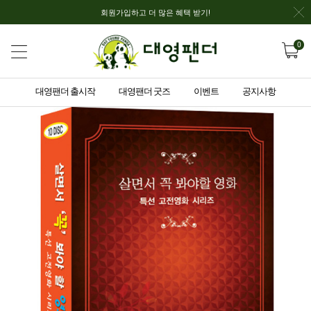
회원가입하고 더 많은 혜택 받기!
0
대영팬더 출시작
대영팬더 굿즈
이벤트
공지사항