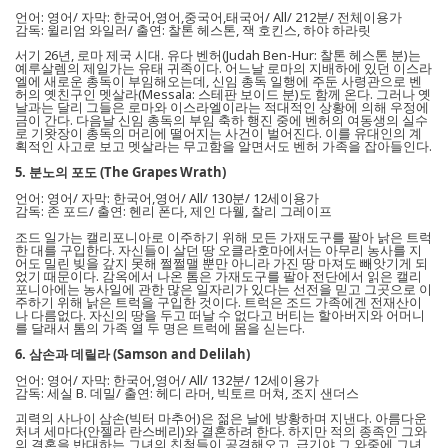
언어: 영어/ 자막: 한국어,영어,중국어,태국어/ All/ 212분/ 전체이용가
감독: 윌리엄 와일러/ 출연: 찰톤 헤스톤, 잭 호킨스, 하야 하라릿
서기 26년, 로마 제국 시대. 유다 벤허(Judah Ben-Hur: 찰톤 헤스톤 분)는
예루살렘의 제일가는 유태 귀족이다. 어느날 로마의 지배하에 있던 이스라
엘에 새로운 총독이 부임해오는데, 신임 총독 일행에 주둔 사령관으로 벤
허의 옛친구인 멧살라(Messala: 스테판 보이드 분)도 함께 온다. 그러나 옛
날과는 달리 그들은 로마와 이스라엘이라는 적대적인 상황에 의해 우정에
금이 간다. 다음날 신임 총독의 부임 축하 행진 중에 벤허의 여동생의 실수
로 기왓장이 총독의 머리에 떨어지는 사건이 벌어진다. 이를 유대인의 계
획적인 사고로 보고 멧살라는 무고함을 알면서도 벤허 가족을 잡아들인다.
5. 분노의 포도 (The Grapes Wrath)
언어: 영어/ 자막: 한국어,영어/ All/ 130분/ 12세이용가
감독: 존 포드/ 출연: 헨리 폰다, 제인 다웰, 찰리 그레이프
조드 일가는 캘리포니아로 이주하기 위해 모든 가재도구를 팔아 낡은 트럭
한 대를 구입한다. 자신들이 살던 땅 오클라호마에서는 아무리 농사를 지
어도 밀린 빚을 갚지 못해 쩔쩔맬 뿐만 아니라 가진 땅 마져도 빼앗기게 되
었기 때문이다. 감옥에서 나온 톰은 가재도구를 팔아 전단에서 읽은 캘리
포니아에는 농사일에 관한 많은 일자리가 있다는 선전을 믿고 그곳으로 이
주하기 위해 낡은 트럭을 구입한 것이다. 트럭은 조드 가족에겐 전재산이
나 다름없다. 자신의 땅을 두고 떠날 수 없다고 버티는 할아버지와 어머니
를 달래서 톰의 가족 열 두 명은 트럭에 몸을 싣는다.
6. 삼손과 데릴라 (Samson and Delilah)
언어: 영어/ 자막: 한국어,영어/ All/ 132분/ 12세이용가
감독: 세실 B. 데밀/ 출연: 헤디 라머, 빅토르 머쳐, 조지 샌더스
괴력의 사나이 삼손(빅터 마추어)은 젊은 날에 방황하며 지낸다. 아름다운
처녀 세마다(안젤라 란스베리)와 결혼하려 한다. 하지만 적의 종족인 그와
의 결혼을 반대하는 그녀의 친척들이 공격해오고, 급기야 그 와중에 그녀