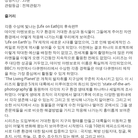
상영시간 : 55분
관람등급 : 전체관람가
줄거리
각종 수상에 빛나는 [Life on Eath]의 후속편!!!
데이빗 아텐보로는 지구 환경의 거대한 초상과 동식물이 그들에게 주어진 자연
환경에서 어떻게 적응해 나가는지를 우리에게 보여준다.
'Life on Earth'는 TV 제작의 새로운 시대를 열었으며, 그로 인해 범세계적인 스
케일로 자연계 역사를 보여줄 수 있게 되었다. 이전에는 결코 하나의 프로젝트에
이렇게 막대한 예산을 배정한 적이 없었고, 전세계를 돌며 촬영하는데 많은 카메
라맨들을 이렇게 오랜 기간동안 지속적으로 활용한 전례도 없었다. 시리즈는 아
주 대단한 성공을 거두었고, 데이빗 아텐보로의 이름은 확실하게 각인되었으며,
BBC가 자연역사 다큐멘터리에서 수상한 각종 경력들은 야생 다큐멘터리 제작
을 하는 가장 중심에서 활동할 수 있게 하였다.
'The Living Planet'은 개척의 발자취를 지구상에 꾸준히 지속시키고 있다. 이 시
리즈의 촬영은 5개의 대륙에서 이루어졌으며 최신의 장비인 'state-of-the-art-
photography'를 동원하여 각각의 지구 환경 생태계를 하나하나 세밀하게 조사
하였다. 어떻게 생태계 조직이 극지방에서 열대기후에 이르는 다양한 범위내에
서 각각 생존해 나갈 수 있는지 그리고 또 번식해 나가는지 알아본다. 그리고 비
슷한 서식지에서 사는 동물들은 어떻게 수천 마일이나 떨어진 곳에서도 그들 생
존문제들을 서로 비슷한 해결방법을 가지고 적응해 나가는지 흥미롭게 보여준
다.
시리즈는 도입부에서 거대한 힘이 지구의 형태를 만들고 대륙들이 이동하고 행
성이 어떻게 변화해 왔는지 보여주면서 시작된다. 다음 10편의 에피소드에서는
서로 다른 환경에 대한 탐사에 집중하고 있다. : 극지방, 북방 산림지대, 정글, 목
초지, 사막, 하늘, 강, 호수, 조수차가 있는 해변, 섬 그리고 바다.