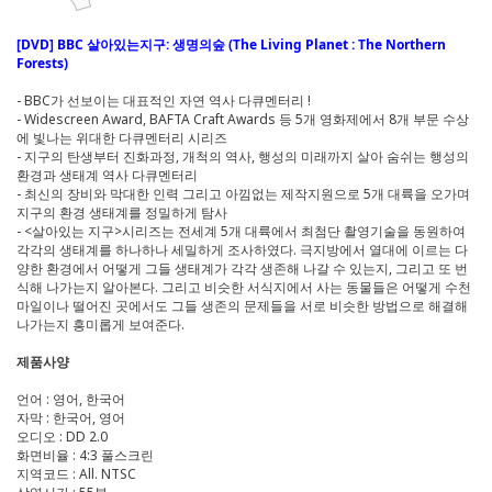
[DVD] BBC 살아있는지구: 생명의숲 (The Living Planet : The Northern
Forests)
- BBC가 선보이는 대표적인 자연 역사 다큐멘터리 !
- Widescreen Award, BAFTA Craft Awards 등 5개 영화제에서 8개 부문 수상
에 빛나는 위대한 다큐멘터리 시리즈
- 지구의 탄생부터 진화과정, 개척의 역사, 행성의 미래까지 살아 숨쉬는 행성의
환경과 생태계 역사 다큐멘터리
- 최신의 장비와 막대한 인력 그리고 아낌없는 제작지원으로 5개 대륙을 오가며
지구의 환경 생태계를 정밀하게 탐사
- <살아있는 지구>시리즈는 전세계 5개 대륙에서 최첨단 촬영기술을 동원하여
각각의 생태계를 하나하나 세밀하게 조사하였다. 극지방에서 열대에 이르는 다
양한 환경에서 어떻게 그들 생태계가 각각 생존해 나갈 수 있는지, 그리고 또 번
식해 나가는지 알아본다. 그리고 비슷한 서식지에서 사는 동물들은 어떻게 수천
마일이나 떨어진 곳에서도 그들 생존의 문제들을 서로 비슷한 방법으로 해결해
나가는지 흥미롭게 보여준다.
제품사양
언어 : 영어, 한국어
자막 : 한국어, 영어
오디오 : DD 2.0
화면비율 : 4:3 풀스크린
지역코드 : All. NTSC