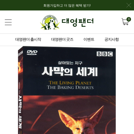
회원가입하고 더 많은 혜택 받기!
0
대영팬더 출시작
대영팬더 굿즈
이벤트
공지사항