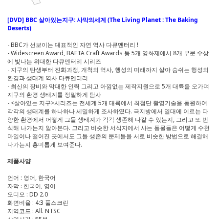
[DVD] BBC 살아있는지구: 사막의세계 (The Living Planet : The Baking
Deserts)
- BBC가 선보이는 대표적인 자연 역사 다큐멘터리 !
- Widescreen Award, BAFTA Craft Awards 등 5개 영화제에서 8개 부문 수상
에 빛나는 위대한 다큐멘터리 시리즈
- 지구의 탄생부터 진화과정, 개척의 역사, 행성의 미래까지 살아 숨쉬는 행성의
환경과 생태계 역사 다큐멘터리
- 최신의 장비와 막대한 인력 그리고 아낌없는 제작지원으로 5개 대륙을 오가며
지구의 환경 생태계를 정밀하게 탐사
- <살아있는 지구>시리즈는 전세계 5개 대륙에서 최첨단 촬영기술을 동원하여
각각의 생태계를 하나하나 세밀하게 조사하였다. 극지방에서 열대에 이르는 다
양한 환경에서 어떻게 그들 생태계가 각각 생존해 나갈 수 있는지, 그리고 또 번
식해 나가는지 알아본다. 그리고 비슷한 서식지에서 사는 동물들은 어떻게 수천
마일이나 떨어진 곳에서도 그들 생존의 문제들을 서로 비슷한 방법으로 해결해
나가는지 흥미롭게 보여준다.
제품사양
언어 : 영어, 한국어
자막 : 한국어, 영어
오디오 : DD 2.0
화면비율 : 4:3 풀스크린
지역코드 : All. NTSC