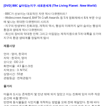
[DVD] BBC 살아있는지구: 새로운세계 (The Living Planet : New World)
- BBC가 선보이는 대표적인 자연 역사 다큐멘터리 !
- Widescreen Award, BAFTA Craft Awards 등 5개 영화제에서 8개 부문 수상
에 빛나는 위대한 다큐멘터리 시리즈
- 지구의 탄생부터 진화과정, 개척의 역사, 행성의 미래까지 살아 숨쉬는 행성의
환경과 생태계 역사 다큐멘터리
- 최신의 장비와 막대한 인력 그리고 아낌없는 제작지원으로 5개 대륙을 오가며
지구의 환경 생태계를 정밀하게 탐사
제품사양
언어 : 영어, 한국어
자막 : 한국어, 영어
오디오 : DD 2.0
화면비율 : 4:3 풀스크린
지역코드 : 3. NTSC
상영시간 : 55분
관람등급 : 전체관람가
줄거리
마을과 도시는 존재한지 몇 만년 밖에 되지 않았고 이는 진화에 있어 아주 작은
순간에 속할 뿐이다.
반면에 동식물들은 식민지를 개척하는 방법을 오래 전에 깨달았다. 한 때 바다