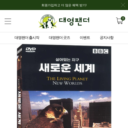
회원가입하고 더 많은 혜택 받기!
0
대영팬더 출시작
대영팬더 굿즈
이벤트
공지사항