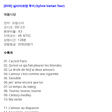
[DVD] 실비바르땅 투어 (Sylvie Vartan Tour)
제품사양
언어 : 프랑스어
오디오 : DD 2.0
화면비율 : 4:3
지역코드 : All. NTSC
상영시간 : 128분
관람등급 : 전체관람가
수록곡
01. Cac'est Paris
02. Qu'est-ce qui fait pleurer les blondes
03. La drole de fin/j'ai deux annours
04. L'amour c'est comme une cigarette
05. Sensible
06. Jen' aime encore que toi
07. Le temps du swing
08. Tourne, tourne, tourne
09. Century medley
10. Ma verite
11. L'amour au diapason