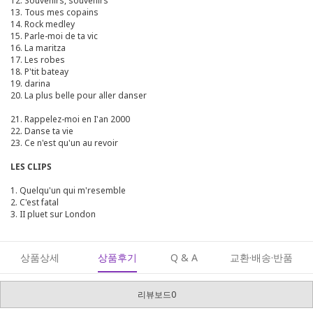
12. Souvenirs, souvenirs
13. Tous mes copains
14. Rock medley
15. Parle-moi de ta vic
16. La maritza
17. Les robes
18. P'tit bateay
19. darina
20. La plus belle pour aller danser
21. Rappelez-moi en I'an 2000
22. Danse ta vie
23. Ce n'est qu'un au revoir
LES CLIPS
1. Quelqu'un qui m'resemble
2. C'est fatal
3. II pluet sur London
상품상세
상품후기
Q & A
교환·배송·반품
리뷰보드0