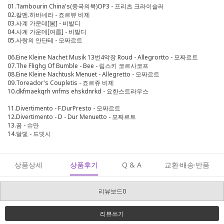
01.Tambourin China's(중국의북)OP3 - 프리츠 크라이슬러
02.칼멘.하바네라 - 죠르뷰 비제
03.사계 가운데[봄] - 비발디
04.사계 가운데[여름] - 비발디
05.사랑의 안단테 - 모짜르트
06.Eine Kleine Nachet Musik 13번4악장 Roud - Allegrortto - 모짜르트
07.The Flighg Of Bumble - Bee - 림스키 코르사코프
08.Eine Kleine Nachtusk Menuet - Allegretto - 모짜르트
09.Toreador's Coupletis - 죠르쥬 비제
10.dkfmaekqrh vnfms ehskdnrkd - 요한스트라우스
11.Divertimento - F.DurPresto - 모짜르트
12.Divertimento - D - Dur Menuetto - 모짜르트
13.꿈 - 슈만
14.달빛 - 드빗시
상품상세
상품후기
Q & A
교환·배송·반품
리뷰보드0
리뷰쓰기