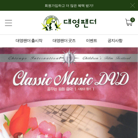
회원가입하고 더 많은 혜택 받기!
0
대영팬더 출시작
대영팬더 굿즈
이벤트
공지사항