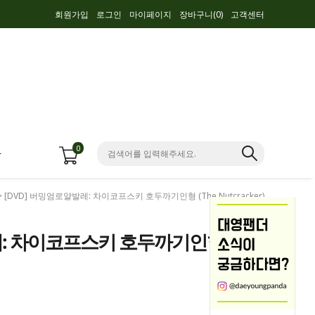
회원가입
로그인
마이페이지
장바구니(
0
)
고객센터
0
항
> [DVD] 버밍엄로얄발레: 차이코프스키 호두까기인형 (The Nutcracker)
레: 차이코프스키 호두까기인형