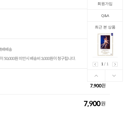
회원가입
Q&A
최근 본 상품
 택배배송
 50,000원 미만시 배송비 3,000원이 청구됩니다.
1
/
1
7,900
원
7,900
원