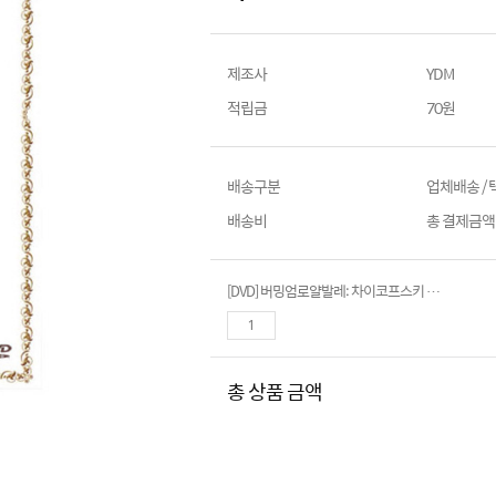
제조사
YDM
적립금
70원
배송구분
업체배송 /
배송비
총 결제금액이
[DVD] 버밍엄로얄발레: 차이코프스키 호두까기인형 (The Nutcracker)
총 상품 금액