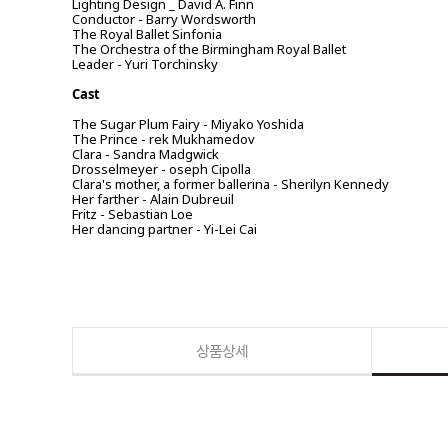
Lighting Design _ David A. Finn
Conductor - Barry Wordsworth
The Royal Ballet Sinfonia
The Orchestra of the Birmingham Royal Ballet
Leader - Yuri Torchinsky
Cast
The Sugar Plum Fairy - Miyako Yoshida
The Prince - rek Mukhamedov
Clara - Sandra Madgwick
Drosselmeyer - oseph Cipolla
Clara's mother, a former ballerina - Sherilyn Kennedy
Her farther - Alain Dubreuil
Fritz - Sebastian Loe
Her dancing partner - Yi-Lei Cai
상품상세