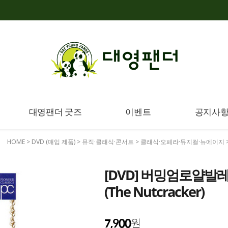
대영팬더 굿즈
이벤트
공지사
HOME
>
DVD (매입 제품)
>
뮤직·클래식·콘서트
>
클래식·오페라·뮤지컬·뉴에이지
[DVD] 버밍엄로얄발
(The Nutcracker)
7,900
원