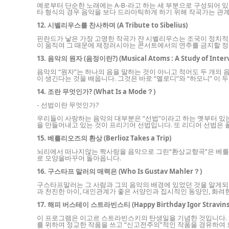
예로부터 단순한 노래에는 A-B-라고 하는 세 부분으로 구성되어 
타 형식의 경우 음악을 보다 드라마틱하게 하기 위해 작곡가는 관계 
12. 시벨리우스를 찬사하며 (A Tribute to Sibelius)
핀란드가 낳은 가장 고명한 작곡가 쟌 시벨리우스는 조국이 정치
이 움직여 그 때문에 제정러시아는 콘서트에서의 연주를 금지할 정도
13. 음악의 원자 (음정이란?) (Musical Atoms : A Study of Interv
음악의 “원자”는 하나의 음을 말하는 것이 아니고 적어도 두 개의 
이 생긴다는 것을 배웁니다. 그것은 바로 “멜로디”와 “하모니” 이 
14. 조란 무엇인가? (What Is a Mode？)
- 선법이란 무엇인가?
우리들이 사랑하는 음악의 대부분은 “선법”이라고 하는 옛부터 있
을 만들어내고 있는 것이 프리기어 선법입니다. 또 리디어 선법은 
15. 베를리오즈의 환상 (Berlioz Takes a Trip)
뇌리에서 떠나지않는 짝사랑을 음악으로 그린“환상교향곡”은 베를리
로 모양을바꾸어 돌아옵니다.
16. 구스타프 말러의 매력은 (Who Is Gustav Mahler？)
구스타프말러는 그 사람과 그의 음악의 배경에 있었던 것을 알게되면
과 천진한 아이, 대인관계가 좋은 서양인과 집시적인 동양인, 화
17. 해피 버스테이 스트라빈스티 (Happy Birthday Igor Stravins
이 프로그램은 이고르 스트라빈스키의 탄생일을 기념한 것입니다.
를 위하여 정교한 작품을 쓰고 “신고전주의”적인 작품을 경유하여