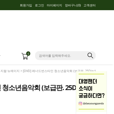
회원가입
로그인
마이페이지
장바구니(
0
)
고객센터
0
항
뮤지컬·뉴에이지
> [DVD] 레너드번스타인 청소년음악회 (보급판. 25Disc)
청소년음악회 (보급판. 25Disc)