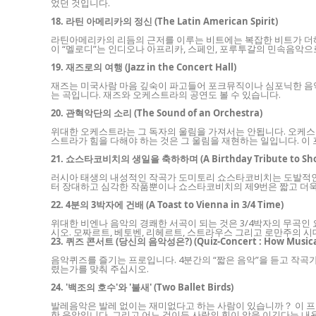
었던 것입니다.
18. 라틴 아메리카의 정신 (The Latin American Spirit)
라틴아메리카의 리듬의 근저를 이루는 비트에는 복잡한 비트가 더해
이 “멜로디”는 인디오나 아프리카, 스페인, 포루투갈의 민속음악
19. 재즈로의 여행 (Jazz in the Concert Hall)
재즈는 미국사람 마음 깊숙이 파고들어 포크뮤직이나 심포닉한 음악에
는 곡입니다. 재즈와 오케스트라의 공연도 볼 수 있습니다.
20. 관혁악단의 소리 (The Sound of an Orchestra)
위대한 오케스트라는 그 독자의 울림을 가져서는 안됩니다. 오케스
스트라가 힘을 다해야 하는 것은 그 울림을 재현하는 일입니다. 이
21. 쇼스타코비치의 생일을 축하하며 (A Birthday Tribute to Sho
러시아 태생의 내성적인 작곡가 도미토리 쇼스타코비치는 도발적인 
터 장대하고 심각한 작품뿐이나 쇼스타코비치의 제9번은 짧고 더욱이
22. 4분의 3박자에 건배 (A Toast to Vienna in 3/4 Time)
위대한 비엔나 음악의 경쾌한 서곡이 되는 것은 3/4박자의 무곡인
시오. 모짜르트, 베토벤, 리헤르트, 스트라우스 그리고 로만주의 
23. 퀴즈 콘서트 (당신의 음악성은?) (Quiz-Concert : How Musica
음악퀴즈를 즐기는 프로입니다. 4분간의 “짧은 음악”을 듣고 작곡가
렸는가를 맞춰 주십시오.
24. '백조의 호수'와 '불새' (Two Ballet Birds)
발레음악은 발레 없이는 재미없다고 하는 사람이 있습니까？ 이 프로
한 음악입니다. 그리고 어느 것이든 사랑의 힘이 악을 이긴다는 내용