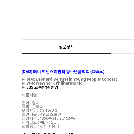
상품상세
[DVD] 레너드 번스타인의 청소년음악회 (25disc)
► 원제: Leonard Bernstein Young People' Concert
► 연주: New York Philharmonic
►
EBS 교육방송 방영
제품사양
언어 : 영어
자막 : 한국어
오디오 : DD 5.1 & 2.0
화면비율 : 4:3 풀스크린
상영시간 : 1350분 (1disc/ 60분)
지역코드 : All. NTSC
관람등급 : 전체이용가