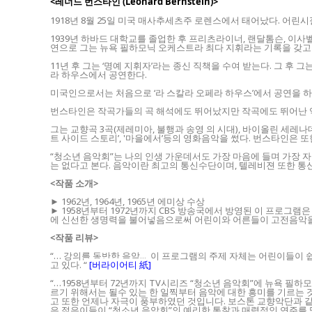
<레너드 번스타인 (Leonard Bernstein)>
1918년 8월 25일 미국 매사추세츠주 로렌스에서 태어났다. 어
1939년 하바드 대학교를 졸업한 후 프리츠라이너, 랜달톰슨, 이사
연으로 그는 뉴욕 필하모닉 오케스트라 최다 지휘라는 기록을 갖고 
11년 후 그는 ‘명예 지휘자’라는 종신 직책을 수여 받는다. 그 
라 하우스에서 공연한다.
미국인으로서는 처음으로 ‘라 스칼라 오페라 하우스’에서 공연을 하
번스타인은 작곡가들의 곡 해석에도 뛰어났지만 작곡에도 뛰어난 
그는 교향곡 3곡(제레미아, 불행과 송영 의 시대), 바이올린 세레나데, 
트 사이드 스토리’, '마을에서’등의 영화음악을 썼다. 번스타인은 또한
“청소년 음악회”는 나의 인생 가운데서도 가장 마음에 들며 가장 
는 없다고 본다. 음악이란 최고의 통신수단이며, 텔레비젼 또한 통
<작품 소개>
► 1962년, 1964년, 1965년 에미상 수상
► 1958년부터 1972년까지 CBS 방송국에서 방영된 이 프로
에 신선한 생명력을 불어넣음으로써 어린이와 어른들이 고전음악을
<작품 리뷰>
“… 강의를 동반한 음악... 이 프로그램의 주제 자체는 어린이들이
고 있다.
“
[버라이어티 紙]
“…1958년부터 72년까지 TV시리즈 “청소년 음악회”에 뉴욕 
르기 위해서는 될수 있는 한 일찍부터 음악에 대한 흥미를 기르는 
고 또한 언제나 자극이 풍부하였던 것입니다. 보스톤 교향악단과 
은 젊은이들이 “청소년 음악회”의 예리한 통찰과 매력적인 연주를 