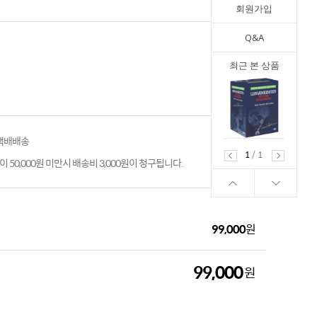
회원가입
Q&A
최근 본 상품
 택배배송
1
/
1
 50,000원 미만시 배송비 3,000원이 청구됩니다.
99,000
원
99,000
원