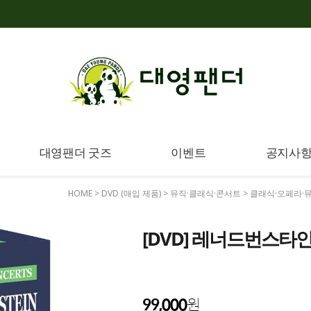
대영팬더 굿즈
이벤트
공지사
HOME
>
DVD (매입 제품)
>
뮤직·클래식·콘서트
>
클래식·오페라·
[DVD] 레너드번스타인 
99,000
원