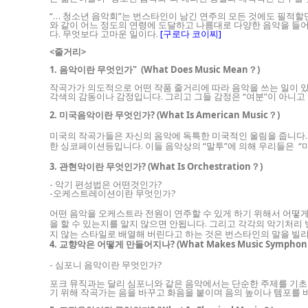
“… 청소년 음악회”는 번스타인이 남긴 연주의 모든 것에도 필적할
와 같이 어느 정도의 연령에 도달하고 나름대로 다양한 음악을 들어 
다. 무엇보다 고마운 일이다.
[구로다 코이찌]
<줄거리>
1. 음악이란 무엇인가" (What Does Music Mean？)
작곡가가 의도적으로 어떤 작품 줄거리에 따라 음악을 쓰는 일이 있
각색의 감동이나 감정입니다. 그리고 그들 감정은 “여분”이 아니고
2. 미국음악이란 무엇인가? (What Is American Music？)
미국의 작곡가들은 자신의 음악에 독특한 미국적인 울림을 줍니다.
한 싱코페이션등입니다. 이들 음악상의 “말투”에 의해 우리들은 “
3. 관현악이란 무엇인가? (What Is Orchestration？)
- 악기 편성법은 어떤것인가?
-오케스트레이션이란 무엇인가?
어떤 음악을 오케스트라 전원이 연주할 수 있게 하기 위해서 어떻
을 할 수 있는지를 알지 않으면 안됩니다. 그리고 각각의 악기처리
지 않는 스타일로 배열해 버린다고 하는 것은 번스타인의 말을 빌리
4. 교향악은 어떻게 만들어지나? (What Makes Music Symphon
- 심포니 음악이란 무엇인가?
포크 뮤직과는 달리 심포니와 같은 음악에서는 단순한 주제를 기초로
기 위해 작곡가는 음을 바꾸고 화음을 붙이며 음의 높이나 템포를 