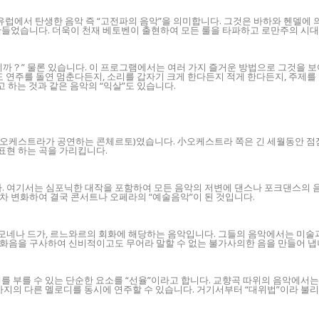
유럽에서 탄생한 음악 즉 “고전파의 음악”을 의미합니다. 그것은 바하와 헨델에 
만들었습니다. 더욱이 천재 베토벤이 출현하여 모든 룰을 타파하고 로만주의 시
까？” 물론 있습니다. 이 프로그램에서는 여러 가지 즐거운 방법으로 그것을 보
도 연주를 돌연 멈춘다든지, 소리를 갑자기 크게 한다든지 적게 한다든지, 주제
고 하는 것과 같은 음악의 “익살”도 있습니다.
小오케스트라가 공연하는 콘체르토)였습니다. 小오케스트라 쪽은 긴 세월동안 점점
표현 하는 곡을 가리킵니다.
여기서는 심포닉한 대작을 포함하여 모든 음악의 저변에 댄스나 포크댄스의 음악
차 변화하여 결국 콘서트나 오페라의 “예술음악”이 된 것입니다.
모네나 드가, 르느와르의 회화에 해당하는 음악입니다. 그들의 음악에서는 미술
화음을 구사하여 신비적이고도 무어라 말할 수 없는 불가사의한 음을 만들어 냅
를 부를 수 있는 단순한 요소를 “선율”이라고 합니다. 교향곡 따위의 음악에서
가지의 다른 멜로디를 동시에 연주할 수 있습니다. 거기서부터 “대위법”이라 불