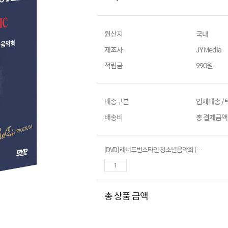
원산지
국내
제조사
JY Media
적립금
990원
배송구분
업체배송 /
배송비
총 결제금액이
[DVD] 레너드번스타인 청소년음악회 (보급판. 25Disc)
총 상품 금액