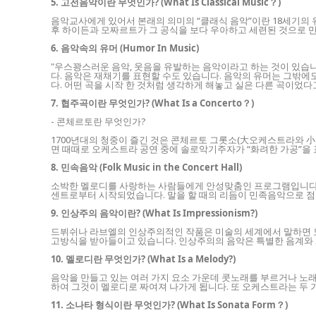
5. 고전음악이란 무엇인가? (What Is Classical Music？)
음악교사에게 있어서 본래의 의미의 “클래식 음악”이란 18세기의 
후 하이든과 모짜르트가 그 공식을 보다 우아하고 세련된 것으로 
6. 음악속의 유머 (Humor In Music)
"우스꽝스러운 음악, 웃음을 유발하는 음악이라고 하는 것이 있습니
다. 음악은 재채기를 표현할 수도 있습니다. 음악의 유머는 그밖에
다. 어떤 곡을 시작 한 것처럼 생각하게 해놓고 실은 다른 곡이었다
7. 협주곡이란 무엇인가? (What Is a Concerto？)
- 콘체르토란 무엇인가?
1700년대의 청중이 즐긴 것은 콘체르토 그롯소(大오케스트라와 
면 때때로 오케스트라 공연 중에 솔로악기주자가 “화려한 가공”을 
8. 민속음악 (Folk Music in the Concert Hall)
소박한 멜로디를 사랑하는 사람들에게 안성맞춤인 프로그램입니다. 
센트로부터 시작되었습니다. 말을 할 때의 리듬이 민족음악으로 점
9. 인상주의 음악이란? (What Is Impressionism?)
드뷔쉬나 라브엘의 인상주의적인 작품은 미술의 세계에서 말하면 
고방식을 받아들이고 있습니다. 인상주의의 음악은 특별한 음계와 
10. 멜로디란 무엇인가? (What Is a Melody?)
음악을 만들고 있는 여러 가지 요소 가운데 콧노래를 부르거나 노래
하여 그것이 멜로디로 짜여져 나가게 됩니다. 또 오케스트라는 두 
11. 소나타 형식이란 무엇인가? (What Is Sonata Form？)