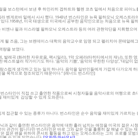
린시절을 보스턴에서 보낸 후 하인리히 겝하트와 헬렌 코츠 밑에서 처음으로 피아노
벨라 벤게르바 밑에서 사사 했다. 1943년 번스타인은 뉴욕 필하모닉 오케스트라
있다.1958년, 미국 태생으로 미국에서 공부한 음악인으로는 처음으로 뉴욕 필
후 그는 비엔나 필과 이스라엘 필하모닉 오케스트라 등의 여러 관현악단을 지휘했으
게 될 즈음, 그는 브렌데이스 대학의 음악교수로 임명 되고 펠리치아 몬테알레그
역량을 보였다.
발레곡 (화려한 자유로움, 팩시밀리), 1막 오페라(타히티에서의 재난), 또한 영화 On
 베스트셀러 작가이기도 하다. ‘음악의 기쁨’, ‘음악의 무한한 다양성’, ‘대답이 없
자랑스럽게 생각하고 있는 일의 하나다. 음악을 일반인들에게 가깝게 다가오게 하
신을 목적으로 창조되었기 때문이다.” [레너드 번스타인]
그램은 번스타인이 직접 쓰고 출연한 작품으로써 시청자들을 음악사로의 여행으로 초
 재미있게 감상할 수 있게 도와준다.
 쉽게 접근할 수 있는 종류가 아니다. 번스타인은 순수 음악을 재미있게 가르치는
필하모닉과 같이 출연한 번스타인은 음악에 대한 흘러 넘치는 애정을 미국의 젊은 시
것이 관건이 됩니다만 번스타인은 바로 그와 같은 것을 훌륭히 잘 해낼 수 있는
같은 젊은 팬을 위하여 콘서트 활동을 하고 있는 오케스트라는 그의 프로를 모범
맛볼 수 있게 되었습니다.
[오자와 마사요시]