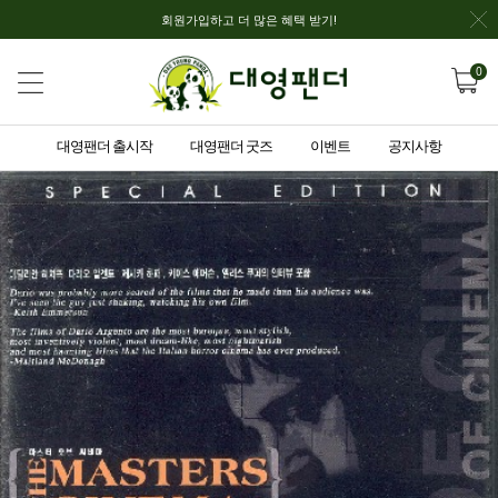
회원가입하고 더 많은 혜택 받기!
0
대영팬더 출시작
대영팬더 굿즈
이벤트
공지사항