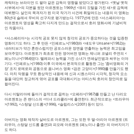
캐릭터는 브라이언 드 팔마 같은 감독이 영향을 받았다고 평가된다. <옛날 옛적
서부에서>의 각본을 썼던 아르젠토는 1969년 <유리 깃털을 가진 새>로 감독에
데뷔했다. 살인의 목격자가 된 미국 작가가 사건에 휘말려드는 내용의 이 영화는
80년대 슬래셔 무비의 선구자로 평가받는다. 1977년에 만든 <서스페리아>는
아르젠토의 명성을 확고히 다지게 만드는 걸작으로서 호러 영화사에 기념비적
인 작품이다.
<서스페리아>는 시각적 공포 못지 않게 청각의 공포가 중요하다는 것을 입증한
영화이기도 하다. 그 후 만든 <인페르노>(1980)와 <섀도우 Unsane>(1982)는
내러티브가 약간 혼란스럽지만 공포스러운 장면을 연출하는 능력은 최고임을
보여주었다. 아르젠토가 최초로 만든 영어버전 영화는 제니퍼 코넬리 주연의 <
페노미나>(1984)였다. 텔레파시 능력을 가진 소녀가 연쇄살인범과 싸우는 이야
기다. <인페르노>(1980) 이후 미국에서 본격적으로 활동한 그는 ‘좀비영화의 거
장’ 조지 로메로와 공동으로 옴니버스 영화 <검은 고양이>(1990)를 만들기도 했
다. 마치 악몽을 꾸듯 환상적인 내용에 매 신과 시퀀스마다 시각적, 청각적 요소
들을 대단히 정교하게 엮어 공포를 극대화시키는 아티스틱 호러의 창안자로 일
컬어진다.
다시 이탈리아에 돌아가 걸작으로 꼽히는 <오페라>(1987)를 만들고 난 다리오
아르젠토는 존 랜디스의 <미녀 드라큘라>에 출연한다. 최근작으로는 <트라우마
>(1992), <스탕달 신드롬>(1996), <슬립리스>(2001) 등이 있다.
아버지는 영화 제작자 살바도르 아르젠토, 그는 또한 두 딸-아리아 아르젠토 (트
라우마, 스탕달 신드롬 출연)과 피오레 아르젠토 (페노미나 출연)- 의 아버지이기
도 하다.