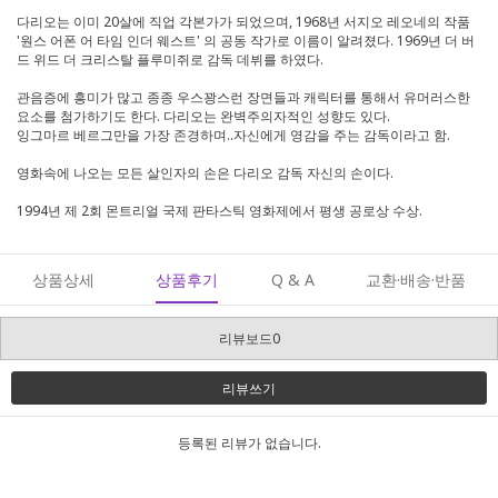
다리오는 이미 20살에 직업 각본가가 되었으며, 1968년 서지오 레오네의 작품
'원스 어폰 어 타임 인더 웨스트' 의 공동 작가로 이름이 알려졌다. 1969년 더 버
드 위드 더 크리스탈 플루미쥐로 감독 데뷔를 하였다.
관음증에 흥미가 많고 종종 우스꽝스런 장면들과 캐릭터를 통해서 유머러스한
요소를 첨가하기도 한다. 다리오는 완벽주의자적인 성향도 있다.
잉그마르 베르그만을 가장 존경하며..자신에게 영감을 주는 감독이라고 함.
영화속에 나오는 모든 살인자의 손은 다리오 감독 자신의 손이다.
1994년 제 2회 몬트리얼 국제 판타스틱 영화제에서 평생 공로상 수상.
상품상세
상품후기
Q & A
교환·배송·반품
리뷰보드0
리뷰쓰기
등록된 리뷰가 없습니다.