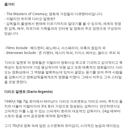
줄거리
- The Masters of Cinema는 영화계 거장들의 다큐멘터리입니다.
- 이탈리안 히치콕 다리오 알젠토!!
- 감독들의 출생에서 현재에 이르기까지의 일대기를 볼 수 있으며, 세계의 유명
한 감독, 배우, 작곡가와 가족들과의 인터뷰 및 영화의 주요 장면으로 구성되어
있습니다.
- Films Include : 헤드헌터, 페노메나, 서스페리아, 의혹의 침입자 외
- Interviews Include : 존 카펜터, 제시카 하퍼, 키이스 에머슨, 앨리스 쿠퍼 외
`다리오 알젠토`의 영화들은 이탈리아 영화사상 최고로 기괴하고 감각적이고 폭
력성이 창조적이며 가장 몽상적이며 악몽 같고 또한 매혹적인 영화들이다. 다리
오는 영화상에서 그 역량을 발휘하는데 있어서 끝없는 용기를 보여 주며 사람들
을 감화시키고 영화감독들에게조차 영향을 미쳤다. 그래서 아무도 그의 스타일
을 모방 못한다.
다리오 알젠토 (Dario Argento)
1940년 9월 7일 로마에서 태어났다. 다리오 아르젠토는 마리오 바바, 루치오 풀
치와 더불어 이탈리아의 3대 호러 거장으로 칭송받는 감독이다. 잔인하면서도
고딕적인 미를 느낄 수 있는 스파게티 호러의 대표적인 감독이다. 24살 때부터
스토리 등을 쓰며 공포영화 제작에 참여했다.
그가 70년대 영화 속에 담은 소수문화와 유머감각, 시각적인 농담과 재미있는