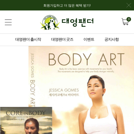
회원가입하고 더 많은 혜택 받기!
0
대영팬더 출시작
대영팬더 굿즈
이벤트
공지사항