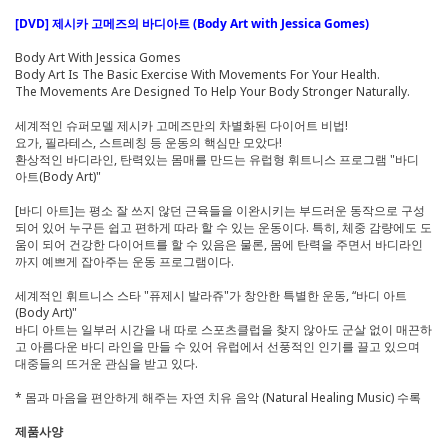
[DVD] 제시카 고메즈의 바디아트 (Body Art with Jessica Gomes)
Body Art With Jessica Gomes
Body Art Is The Basic Exercise With Movements For Your Health.
The Movements Are Designed To Help Your Body Stronger Naturally.
세계적인 슈퍼모델 제시카 고메즈만의 차별화된 다이어트 비법!
요가, 필라테스, 스트레칭 등 운동의 핵심만 모았다!
환상적인 바디라인, 탄력있는 몸매를 만드는 유럽형 휘트니스 프로그램 "바디
아트(Body Art)"
[바디 아트]는 평소 잘 쓰지 않던 근육들을 이완시키는 부드러운 동작으로 구성
되어 있어 누구든 쉽고 편하게 따라 할 수 있는 운동이다. 특히, 체중 감량에도 도
움이 되어 건강한 다이어트를 할 수 있음은 물론, 몸에 탄력을 주면서 바디라인
까지 예쁘게 잡아주는 운동 프로그램이다.
세계적인 휘트니스 스타 "퓨제시 발라쥬"가 창안한 특별한 운동, “바디 아트
(Body Art)"
바디 아트는 일부러 시간을 내 따로 스포츠클럽을 찾지 않아도 군살 없이 매끈하
고 아름다운 바디 라인을 만들 수 있어 유럽에서 선풍적인 인기를 끌고 있으며
대중들의 뜨거운 관심을 받고 있다.
* 몸과 마음을 편안하게 해주는 자연 치유 음악 (Natural Healing Music) 수록
제품사양