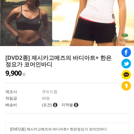
[DVD2종] 제시카고메즈의 바디아트+ 한은
정요가 코어인바디
9,900
원
제조사
큐트리즘
적립금
60원
배송비
(조건)
지역별
[DVD2종] 제시카고메즈의 바디아트+ 한은정요가 코어인바디