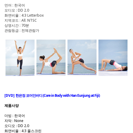
언어 : 한국어
오디오 : DD 2.0
화면비율 : 4:3 Letterbox
지역코드 : All. NTSC
상영시간 : 70분
관람등급 : 전체관람가
[DVD]
한은정 코어인바디 (Core in Body with Han Eunjung at Fiji)
제품사양
더빙 : 한국어
자막 : None
오디오 : DD 2.0
화면비율 : 4:3 풀스크린