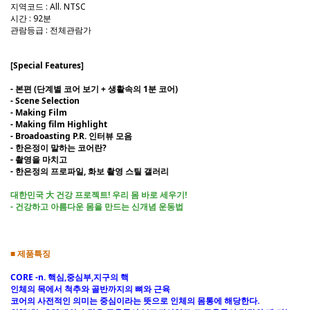
지역코드 : All. NTSC
시간 : 92분
관람등급 : 전체관람가
[Special Features]
- 본편 (단계별 코어 보기 + 생활속의 1분 코어)
- Scene Selection
- Making Film
- Making film Highlight
- Broadoasting P.R. 인터뷰 모음
- 한은정이 말하는 코어란?
- 촬영을 마치고
- 한은정의 프로파일, 화보 촬영 스틸 갤러리
대한민국 大 건강 프로젝트! 우리 몸 바로 세우기!
- 건강하고 아름다운 몸을 만드는 신개념 운동법
■ 제품특징
CORE -n. 핵심,중심부,지구의 핵
인체의 목에서 척추와 골반까지의 뼈와 근육
코어의 사전적인 의미는 중심이라는 뜻으로 인체의 몸통에 해당한다.